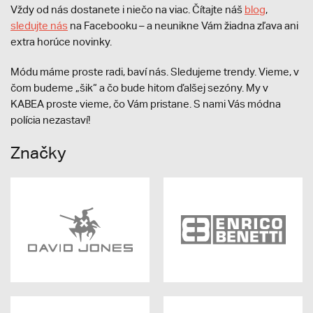
Vždy od nás dostanete i niečo na viac. Čítajte náš
blog
,
sledujte nás
na Facebooku – a neunikne Vám žiadna zľava ani
extra horúce novinky.
Módu máme proste radi, baví nás. Sledujeme trendy. Vieme, v
čom budeme „šik“ a čo bude hitom ďalšej sezóny. My v
KABEA proste vieme, čo Vám pristane. S nami Vás módna
polícia nezastaví!
Značky