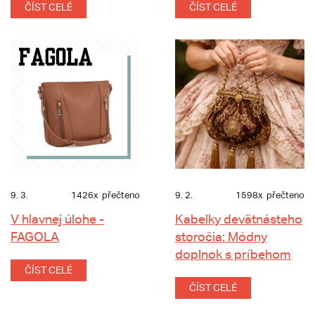
ČÍST CELÉ
ČÍST CELÉ
9. 3.
1426x
přečteno
9. 2.
1598x
přečteno
V hlavnej úlohe -
Kabelky devätnásteho
FAGOLA
storočia: Módny
doplnok s príbehom
ČÍST CELÉ
ČÍST CELÉ