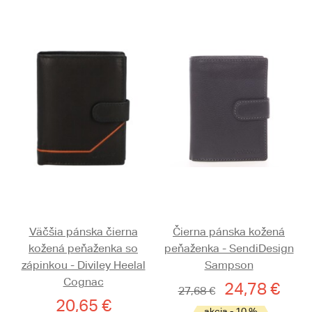
Väčšia pánska čierna
Čierna pánska kožená
kožená peňaženka so
peňaženka - SendiDesign
zápinkou - Diviley Heelal
Sampson
Cognac
24,78 €
27,68 €
20,65 €
akcia - 10 %