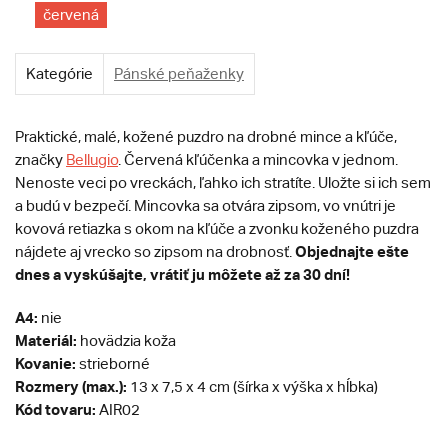
červená
Kategórie
Pánské peňaženky
Praktické, malé, kožené puzdro na drobné mince a kľúče,
značky
Bellugio
. Červená kľúčenka a mincovka v jednom.
Nenoste veci po vreckách, ľahko ich stratíte. Uložte si ich sem
a budú v bezpečí. Mincovka sa otvára zipsom, vo vnútri je
kovová retiazka s okom na kľúče a zvonku koženého puzdra
Objednajte ešte
nájdete aj vrecko so zipsom na drobnosť.
dnes a vyskúšajte, vrátiť ju môžete až za 30 dní!
A4:
nie
Materiál:
hovädzia koža
Kovanie:
strieborné
Rozmery (max.):
13 x 7,5 x 4 cm (šírka x výška x hĺbka)
Kód tovaru:
AIR02