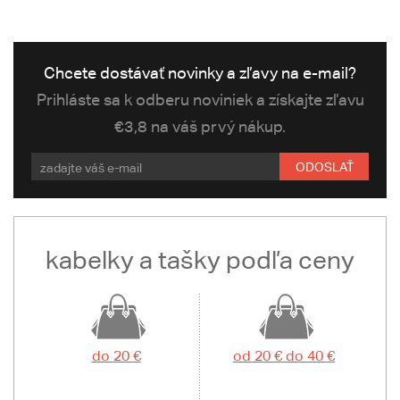
Chcete dostávať novinky a zľavy na e-mail?
Prihláste sa k odberu noviniek a získajte zľavu
€3,8 na váš prvý nákup.
ODOSLAŤ
kabelky a tašky podľa ceny
do 20 €
od 20 € do 40 €