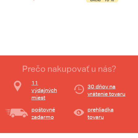
Prečo nakupovať u nás?
11
30 dňov na
výdajných
vrátenie tovaru
miest
poštovné
prehliadka
zadarmo
tovaru