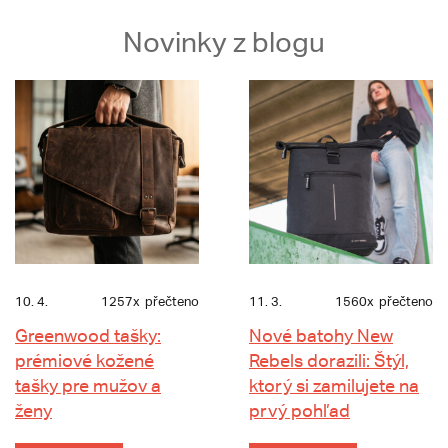
Novinky z blogu
10. 4.
1257x
přečteno
11. 3.
1560x
přečteno
Greenwood tašky:
Nové batohy New
prémiové kožené
Rebels dorazili: Štýl,
tašky pre mužov a
ktorý si zamilujete na
ženy
prvý pohľad