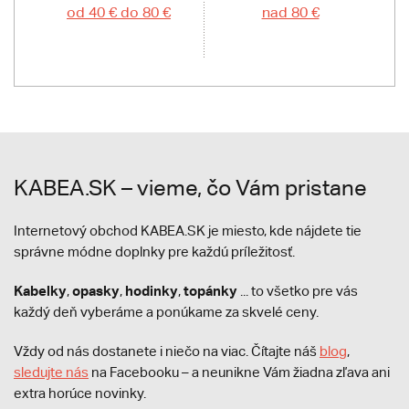
od 40 € do 80 €
nad 80 €
KABEA.SK – vieme, čo Vám pristane
Internetový obchod KABEA.SK je miesto, kde nájdete tie
správne módne doplnky pre každú príležitosť.
Kabelky
opasky
hodinky
topánky
,
,
,
... to všetko pre vás
každý deň vyberáme a ponúkame za skvelé ceny.
Vždy od nás dostanete i niečo na viac. Čítajte náš
blog
,
sledujte nás
na Facebooku – a neunikne Vám žiadna zľava ani
extra horúce novinky.