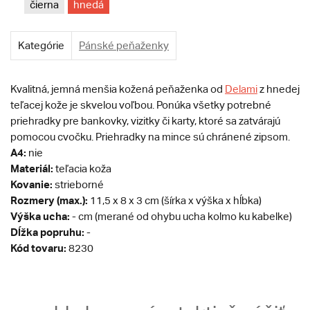
čierna
hnedá
Kategórie
Pánské peňaženky
Kvalitná, jemná menšia kožená peňaženka od
Delami
z hnedej
teľacej kože je skvelou voľbou. Ponúka všetky potrebné
priehradky pre bankovky, vizitky či karty, ktoré sa zatvárajú
pomocou cvočku. Priehradky na mince sú chránené zipsom.
A4:
nie
Materiál:
teľacia koža
Kovanie:
strieborné
Rozmery (max.):
11,5 x 8 x 3 cm (šírka x výška x hĺbka)
Výška ucha:
- cm (merané od ohybu ucha kolmo ku kabelke)
Dĺžka popruhu:
-
Kód tovaru:
8230