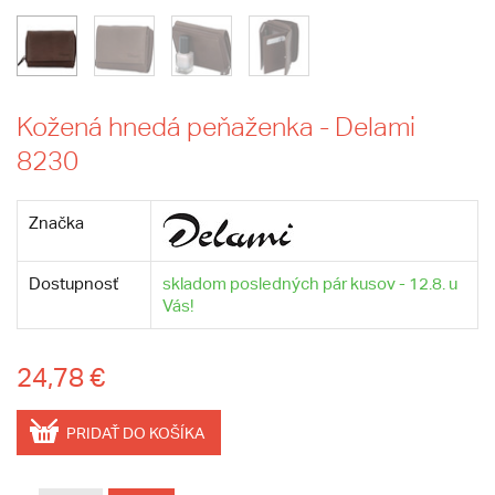
Kožená hnedá peňaženka - Delami
8230
Značka
Dostupnosť
skladom posledných pár kusov - 12.8. u
Vás!
24,78 €
PRIDAŤ DO KOŠÍKA