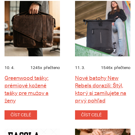
10. 4.
1245x
přečteno
11. 3.
1546x
přečteno
Greenwood tašky:
Nové batohy New
prémiové kožené
Rebels dorazili: Štýl,
tašky pre mužov a
ktorý si zamilujete na
ženy
prvý pohľad
ČÍST CELÉ
ČÍST CELÉ