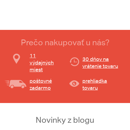
Prečo nakupovať u nás?
11
30 dňov na
výdajných
vrátenie tovaru
miest
poštovné
prehliadka
zadarmo
tovaru
Novinky z blogu