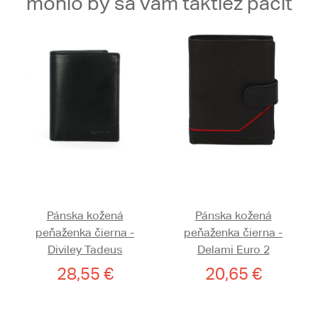
mohlo by sa vám taktiež páčiť
Pánska kožená
Pánska kožená
peňaženka čierna -
peňaženka čierna -
Diviley Tadeus
Delami Euro 2
28,55 €
20,65 €