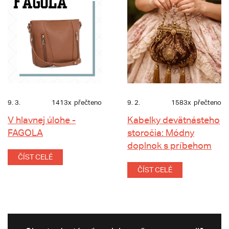
9. 3.
1413x
přečteno
9. 2.
1583x
přečteno
V hlavnej úlohe -
Kabelky devätnásteho
FAGOLA
storočia: Módny
doplnok s príbehom
ČÍST CELÉ
ČÍST CELÉ