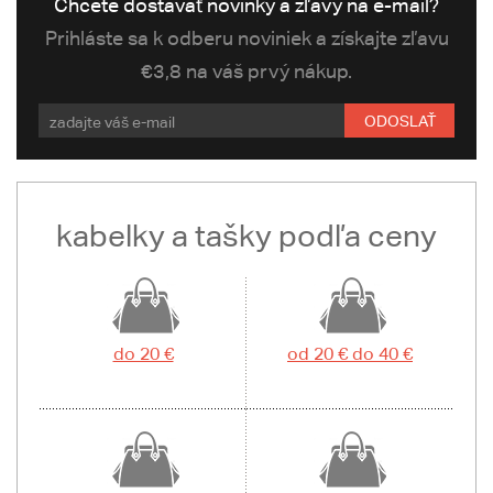
Chcete dostávať novinky a zľavy na e-mail?
Prihláste sa k odberu noviniek a získajte zľavu
€3,8 na váš prvý nákup.
ODOSLAŤ
kabelky a tašky podľa ceny
do 20 €
od 20 € do 40 €