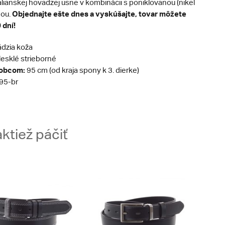
alianskej hovädzej usne v kombinácii s poniklovanou (nikel
Objednajte ešte dnes a vyskúšajte, tovar môžete
nou.
 dní!
dzia koža
esklé strieborné
robcom:
95 cm (od kraja spony k 3. dierke)
95-br
ktiež páčiť