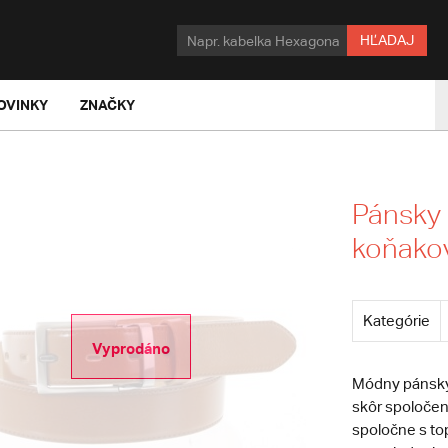
HĽADAJ
OVINKY
ZNAČKY
Pánsky
koňakov
Kategórie
Vyprodáno
Módny pánsky 
skôr spoločen
spoločne s to