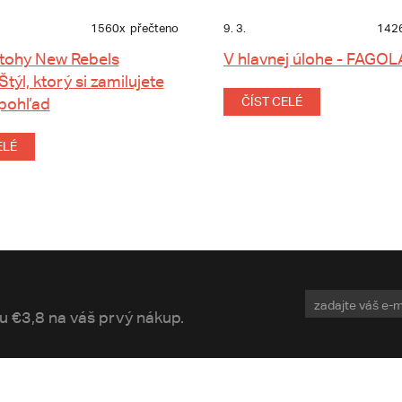
1560x
přečteno
9. 3.
142
tohy New Rebels
V hlavnej úlohe - FAGOL
 Štýl, ktorý si zamilujete
 pohľad
ČÍST CELÉ
ELÉ
vu €3,8 na váš prvý nákup.