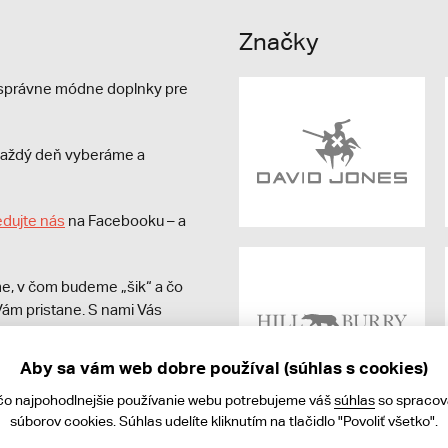
Značky
e správne módne doplnky pre
s každý deň vyberáme a
edujte nás
na Facebooku – a
e, v čom budeme „šik“ a čo
ám pristane. S nami Vás
Aby sa vám web dobre používal (súhlas s cookies)
čo najpohodlnejšie používanie webu potrebujeme váš
súhlas
so spraco
súborov cookies. Súhlas udelíte kliknutím na tlačidlo "Povoliť všetko".