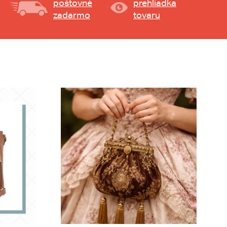
poštovné
prehliadka
zadarmo
tovaru