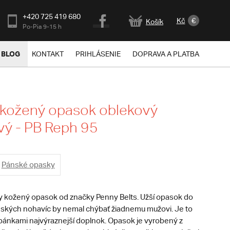
+420 725 419 680
Kč
€
Košík
Po-Pia 9-15 h
BLOG
KONTAKT
PRIHLÁSENIE
DOPRAVA A PLATBA
 kožený opasok oblekový
ý - PB Reph 95
Pánské opasky
kožený opasok od značky Penny Belts. Užší opasok do
ských nohavíc by nemal chýbať žiadnemu mužovi. Je to
pánkami najvýraznejší doplnok. Opasok je vyrobený z