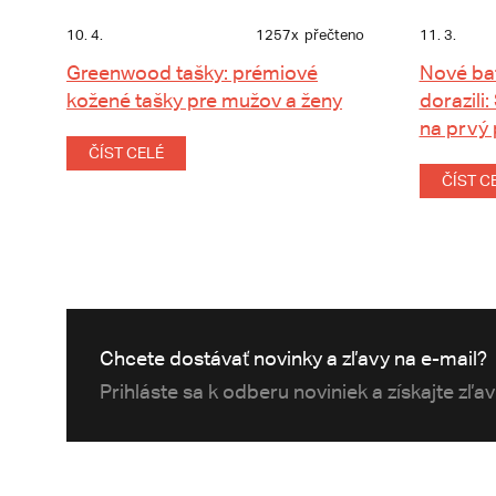
10. 4.
1257x
přečteno
11. 3.
Greenwood tašky: prémiové
Nové ba
kožené tašky pre mužov a ženy
dorazili:
na prvý
ČÍST CELÉ
ČÍST C
Chcete dostávať novinky a zľavy na e-mail?
Prihláste sa k odberu noviniek a získajte zľa