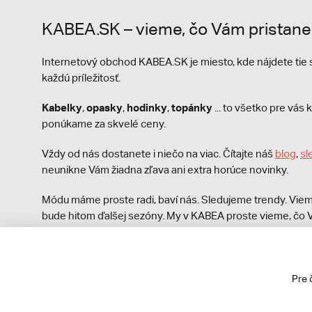
KABEA.SK – vieme, čo Vám pristane
Internetový obchod KABEA.SK je miesto, kde nájdete ti
každú príležitosť.
Kabelky
opasky
hodinky
topánky
,
,
,
... to všetko pre vá
ponúkame za skvelé ceny.
Vždy od nás dostanete i niečo na viac. Čítajte náš
blog
,
sl
neunikne Vám žiadna zľava ani extra horúce novinky.
Módu máme proste radi, baví nás. Sledujeme trendy. Viem
bude hitom ďalšej sezóny. My v KABEA proste vieme, čo V
módna polícia nezastaví!
Pre 