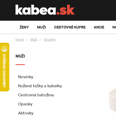
ŽENY
MUŽI
CESTOVNÉ KUFRE
AKCIE
N
Úvod
Muži
Opasky
MUŽI
Novinky
Kožené tašky a kabelky
Cestovná batožina
Opasky
Aktovky