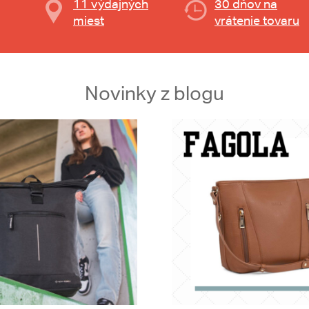
11 výdajných
30 dňov na
miest
vrátenie tovaru
Novinky z blogu