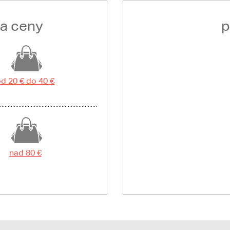
ľa ceny
p
d 20 € do 40 €
nad 80 €