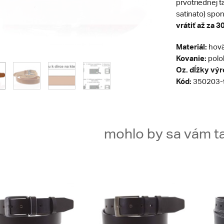
prvotriednej t
satinato) spo
vrátiť až za 30
Materiál:
hovä
Kovanie:
polol
Oz. dĺžky vý
Kód:
350203-
mohlo by sa vám ta