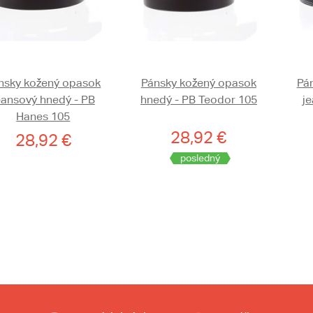
nsky kožený opasok
Pánsky kožený opasok
Pá
eansový hnedý - PB
hnedý - PB Teodor 105
je
Hanes 105
28,92 €
28,92 €
posledný