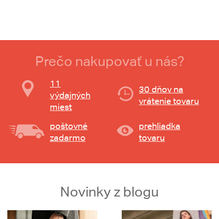
Prečo nakupovať u nás?
11
30 dňov na
výdajných
vrátenie tovaru
miest
poštovné
prehliadka
zadarmo
tovaru
Novinky z blogu