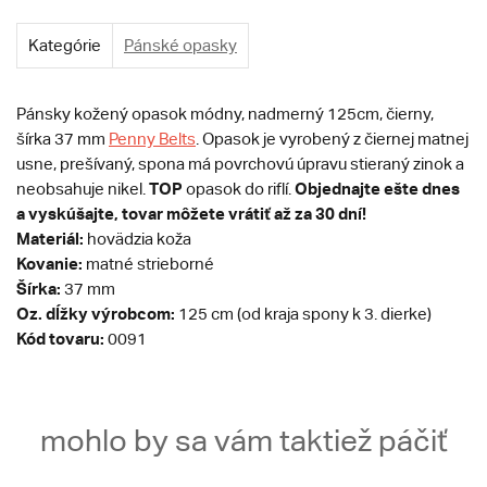
Kategórie
Pánské opasky
Pánsky kožený opasok módny, nadmerný 125cm, čierny,
šírka 37 mm
Penny Belts
. Opasok je vyrobený z čiernej matnej
usne, prešívaný, spona má povrchovú úpravu stieraný zinok a
TOP
Objednajte ešte dnes
neobsahuje nikel.
opasok do riflí.
a vyskúšajte, tovar môžete vrátiť až za 30 dní!
Materiál:
hovädzia koža
Kovanie:
matné strieborné
Šírka:
37 mm
Oz. dĺžky výrobcom:
125 cm (od kraja spony k 3. dierke)
Kód tovaru:
0091
mohlo by sa vám taktiež páčiť