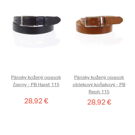
Pánsky kožený opasok
Pánsky kožený opasok
čierny - PB Haret 115
oblekový koňakový - PB
Reph 115
28,92 €
28,92 €