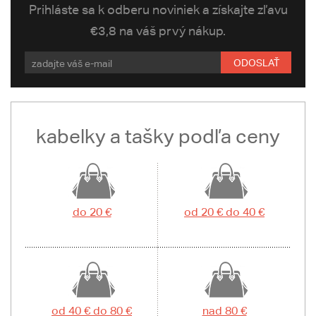
Prihláste sa k odberu noviniek a získajte zľavu
€3,8 na váš prvý nákup.
ODOSLAŤ
kabelky a tašky podľa ceny
do 20 €
od 20 € do 40 €
od 40 € do 80 €
nad 80 €