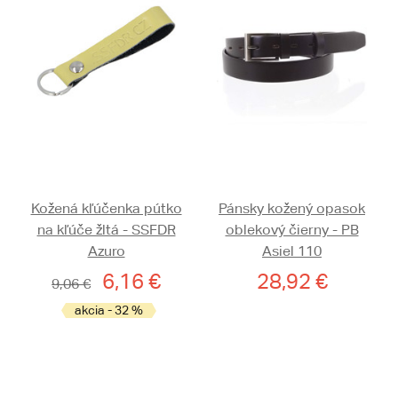
Kožená kľúčenka pútko
Pánsky kožený opasok
na kľúče žltá - SSFDR
oblekový čierny - PB
Azuro
Asiel 110
6,16 €
28,92 €
9,06 €
akcia - 32 %