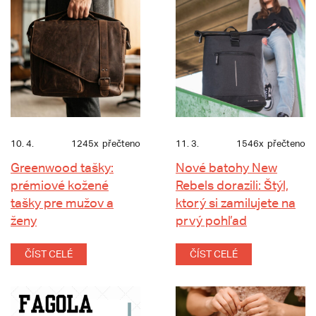
10. 4.
1245x
přečteno
11. 3.
1546x
přečteno
Greenwood tašky:
Nové batohy New
prémiové kožené
Rebels dorazili: Štýl,
tašky pre mužov a
ktorý si zamilujete na
ženy
prvý pohľad
ČÍST CELÉ
ČÍST CELÉ