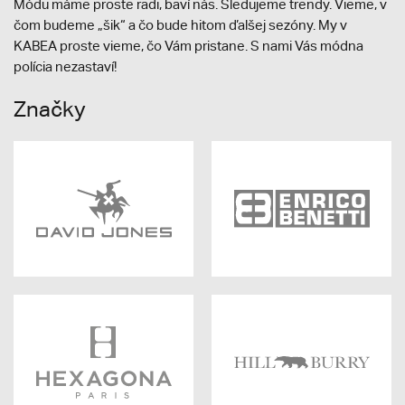
Módu máme proste radi, baví nás. Sledujeme trendy. Vieme, v
čom budeme „šik“ a čo bude hitom ďalšej sezóny. My v
KABEA proste vieme, čo Vám pristane. S nami Vás módna
polícia nezastaví!
Značky