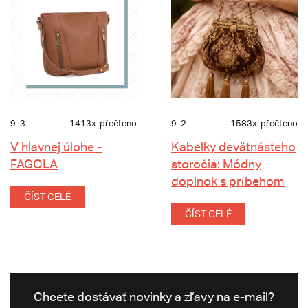
9. 3.
1413x
přečteno
9. 2.
1583x
přečteno
V hlavnej úlohe -
Kabelky devätnásteho
FAGOLA
storočia: Módny
doplnok s príbehom
ČÍST CELÉ
ČÍST CELÉ
Chcete dostávať novinky a zľavy na e-mail?