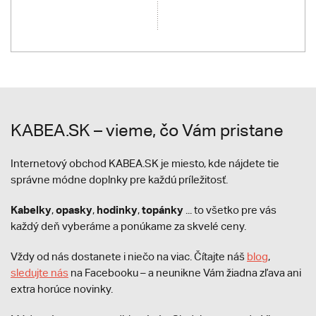
KABEA.SK – vieme, čo Vám pristane
Internetový obchod KABEA.SK je miesto, kde nájdete tie
správne módne doplnky pre každú príležitosť.
Kabelky
opasky
hodinky
topánky
,
,
,
... to všetko pre vás
každý deň vyberáme a ponúkame za skvelé ceny.
Vždy od nás dostanete i niečo na viac. Čítajte náš
blog
,
sledujte nás
na Facebooku – a neunikne Vám žiadna zľava ani
extra horúce novinky.