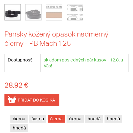
Pánsky kožený opasok nadmerný
čierny - PB Mach 125
Dostupnosť
skladom posledných pár kusov - 12.8. u
Vás!
28,92 €
PRIDAŤ DO KOŠÍKA
čierna
čierna
čierna
čierna
hnedá
hnedá
hnedá