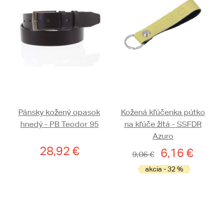
Pánsky kožený opasok
Kožená kľúčenka pútko
hnedý - PB Teodor 95
na kľúče žltá - SSFDR
Azuro
28,92 €
6,16 €
9,06 €
akcia - 32 %