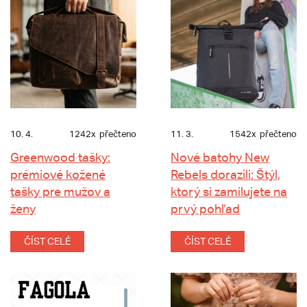
10. 4.
1242x
přečteno
11. 3.
1542x
přečteno
Greenwood tašky:
Nové batohy New
prémiové kožené
Rebels dorazili: Štýl,
tašky pre mužov a
ktorý si zamilujete na
ženy
prvý pohľad
ČÍST CELÉ
ČÍST CELÉ