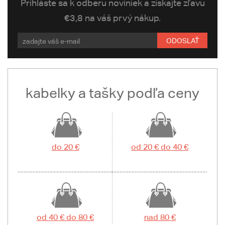
Prihláste sa k odberu noviniek a získajte zľavu
€3,8 na váš prvý nákup.
ODOSLAŤ
kabelky a tašky podľa ceny
do 20 €
od 20 € do 40 €
od 40 € do 80 €
nad 80 €