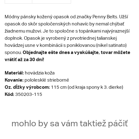
Módny pánsky kožený opasok od značky Penny Belts. Užší
opasok do skôr spoločenských nohavíc by nemal chýbať
žiadnemu mužovi. Je to spoločne s topánkami najvýraznejší
doplnok. Opasok je vyrobený z prvotriednej talianskej
hovädzej usne v kombinácii s poniklovanou (nikel satinato)
Objednajte ešte dnes a vyskúšajte, tovar môžete
sponou.
vrátiť až za 30 dní!
Materiál:
hovädzia koža
Kovanie:
pololesklé strieborné
Oz. dĺžky výrobcom:
115 cm (od kraja spony k 3. dierke)
Kód:
350203-115
mohlo by sa vám taktiež páčiť