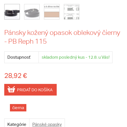
Pánsky kožený opasok oblekový čierny
- PB Reph 115
Dostupnosť
skladom posledný kus - 12.8. u Vás!
28,92 €
PRIDAŤ DO KOŠÍKA
čierna
Kategórie
Pánské opasky