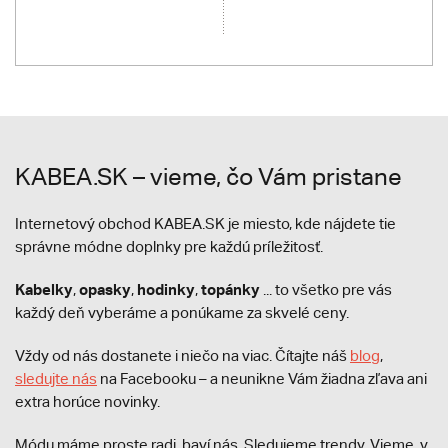
KABEA.SK – vieme, čo Vám pristane
Internetový obchod KABEA.SK je miesto, kde nájdete tie
správne módne doplnky pre každú príležitosť.
Kabelky
opasky
hodinky
topánky
,
,
,
... to všetko pre vás
každý deň vyberáme a ponúkame za skvelé ceny.
Vždy od nás dostanete i niečo na viac. Čítajte náš
blog
,
sledujte nás
na Facebooku – a neunikne Vám žiadna zľava ani
extra horúce novinky.
Módu máme proste radi, baví nás. Sledujeme trendy. Vieme, v