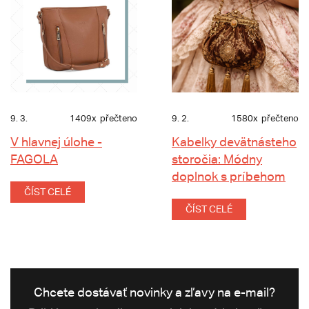
9. 3.
1409x
přečteno
9. 2.
1580x
přečteno
V hlavnej úlohe -
Kabelky devätnásteho
FAGOLA
storočia: Módny
doplnok s príbehom
ČÍST CELÉ
ČÍST CELÉ
Chcete dostávať novinky a zľavy na e-mail?