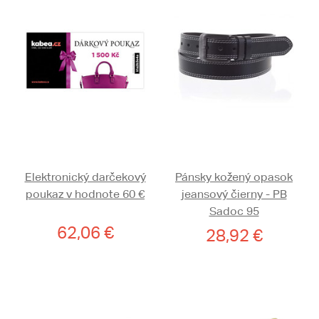
Elektronický darčekový
Pánsky kožený opasok
poukaz v hodnote 60 €
jeansový čierny - PB
Sadoc 95
62,06 €
28,92 €