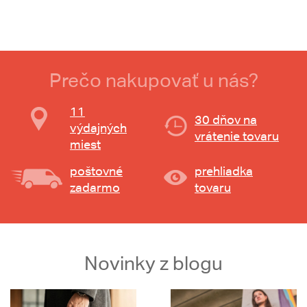
Prečo nakupovať u nás?
11
30 dňov na
výdajných
vrátenie tovaru
miest
poštovné
prehliadka
zadarmo
tovaru
Novinky z blogu