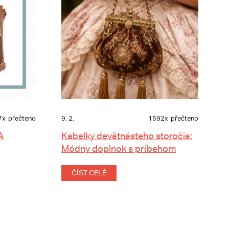
7x
přečteno
9. 2.
1592x
přečteno
A
Kabelky devätnásteho storočia:
Módny doplnok s príbehom
ČÍST CELÉ