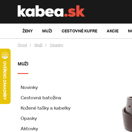
ŽENY
MUŽI
CESTOVNÉ KUFRE
AKCIE
N
Úvod
Muži
Opasky
MUŽI
Novinky
Cestovná batožina
Kožené tašky a kabelky
Opasky
Aktovky