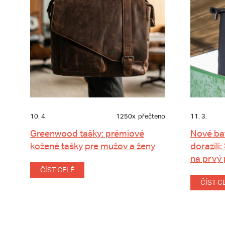
10. 4.
1250x
přečteno
11. 3.
Greenwood tašky: prémiové
Nové ba
kožené tašky pre mužov a ženy
dorazili:
na prvý
ČÍST CELÉ
ČÍST C