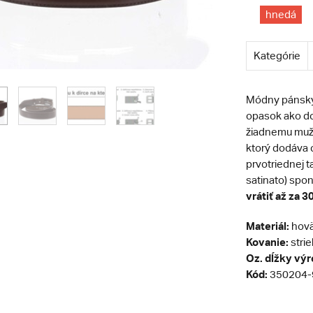
hnedá
Kategórie
Módny pánsky 
opasok ako do
žiadnemu mužo
ktorý dodáva 
prvotriednej t
satinato) spo
vrátiť až za 30
Materiál:
hovä
Kovanie:
stri
Oz. dĺžky vý
Kód:
350204-