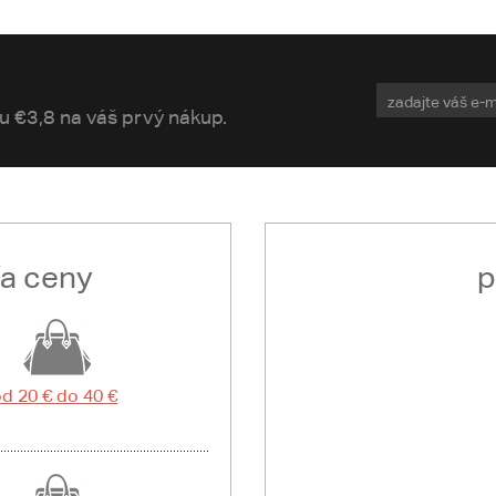
vu €3,8 na váš prvý nákup.
ľa ceny
p
d 20 € do 40 €