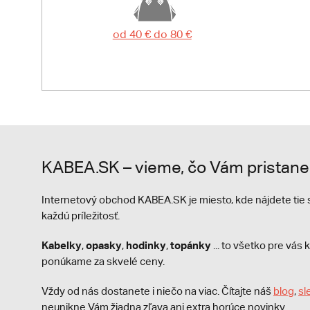
od 40 € do 80 €
KABEA.SK – vieme, čo Vám pristane
Internetový obchod KABEA.SK je miesto, kde nájdete ti
každú príležitosť.
Kabelky
opasky
hodinky
topánky
,
,
,
... to všetko pre vá
ponúkame za skvelé ceny.
Vždy od nás dostanete i niečo na viac. Čítajte náš
blog
,
sl
neunikne Vám žiadna zľava ani extra horúce novinky.