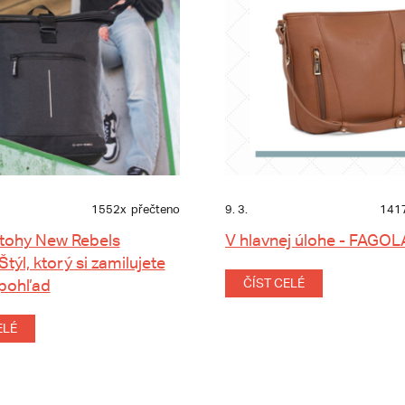
1552x
přečteno
9. 3.
141
tohy New Rebels
V hlavnej úlohe - FAGOL
 Štýl, ktorý si zamilujete
 pohľad
ČÍST CELÉ
ELÉ