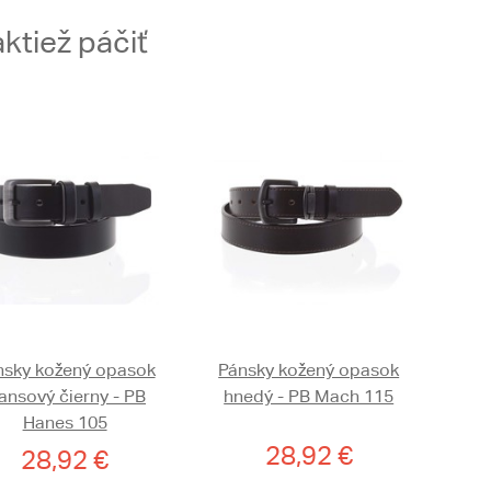
ktiež páčiť
nsky kožený opasok
Pánsky kožený opasok
ansový čierny - PB
hnedý - PB Mach 115
Hanes 105
28,92 €
28,92 €