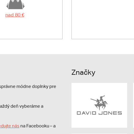
nad 80 €
Značky
e správne módne doplnky pre
s každý deň vyberáme a
edujte nás
na Facebooku – a