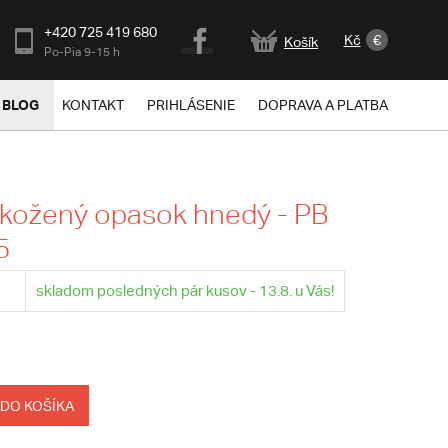
+420 725 419 680
Kč
€
Košík
Po-Pia 9-15 h
BLOG
KONTAKT
PRIHLÁSENIE
DOPRAVA A PLATBA
kožený opasok hnedý - PB
5
skladom posledných pár kusov - 13.8. u Vás!
 DO KOŠÍKA