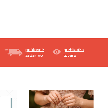
poštovné
prehliadka
zadarmo
tovaru