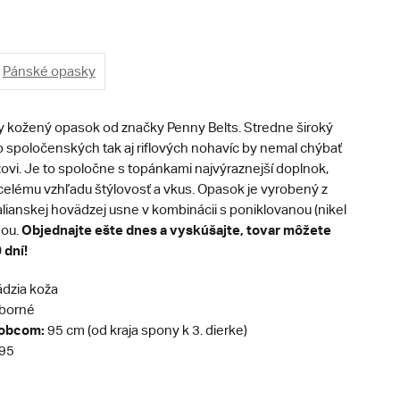
Pánské opasky
kožený opasok od značky Penny Belts. Stredne široký
 spoločenských tak aj riflových nohavíc by nemal chýbať
vi. Je to spoločne s topánkami najvýraznejší doplnok,
celému vzhľadu štýlovosť a vkus. Opasok je vyrobený z
alianskej hovädzej usne v kombinácii s poniklovanou (nikel
Objednajte ešte dnes a vyskúšajte, tovar môžete
nou.
 dní!
dzia koža
eborné
robcom:
95 cm (od kraja spony k 3. dierke)
95