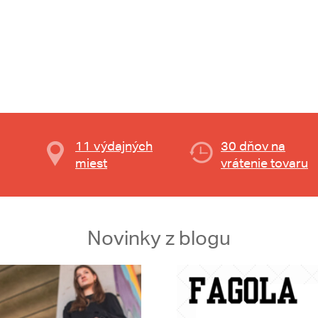
11 výdajných
30 dňov na
miest
vrátenie tovaru
Novinky z blogu