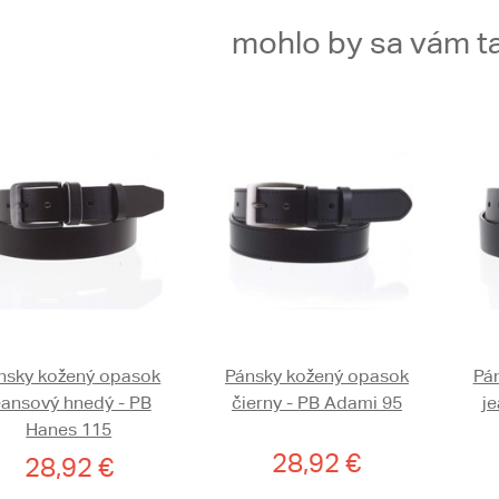
mohlo by sa vám ta
nsky kožený opasok
Pánsky kožený opasok
Pá
eansový hnedý - PB
čierny - PB Adami 95
je
Hanes 115
28,92 €
28,92 €