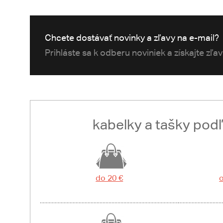
Chcete dostávať novinky a zľavy na e-mail?
Prihláste sa k odberu noviniek a získajte zľa
kabelky a tašky pod
do 20 €
o