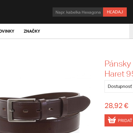
HĽADAJ
OVINKY
ZNAČKY
Pánsky 
Haret 9
Dostupnosť
28,92 €
PRIDAŤ