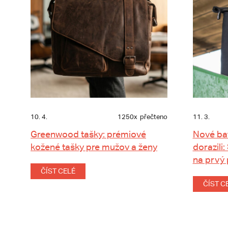
10. 4.
1250x
přečteno
11. 3.
Greenwood tašky: prémiové
Nové ba
kožené tašky pre mužov a ženy
dorazili:
na prvý
ČÍST CELÉ
ČÍST C