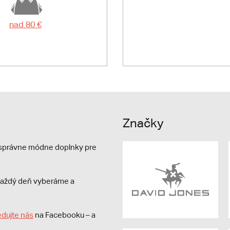
nad 80 €
Značky
e správne módne doplnky pre
s každý deň vyberáme a
edujte nás
na Facebooku – a