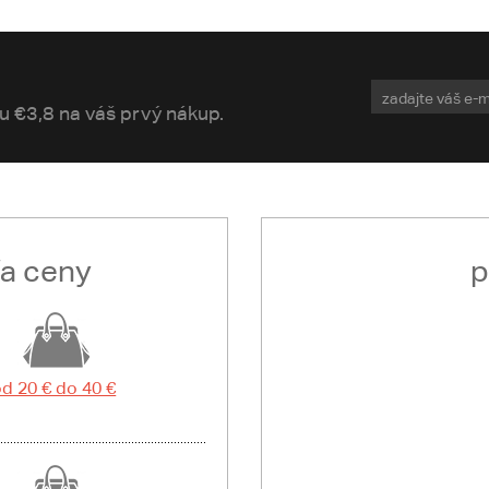
vu €3,8 na váš prvý nákup.
ľa ceny
p
d 20 € do 40 €