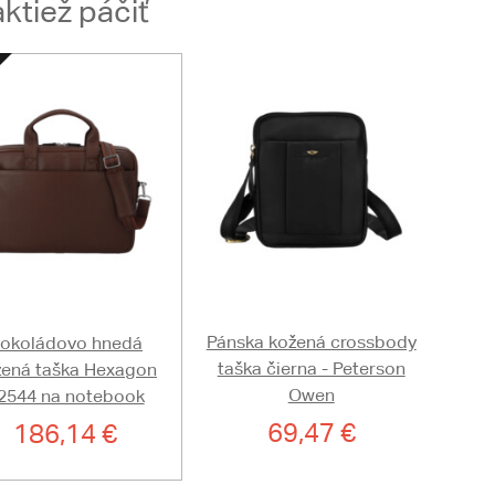
ktiež páčiť
Pánska kožená crossbody
okoládovo hnedá
taška čierna - Peterson
žená taška Hexagon
Owen
2544 na notebook
69,47 €
186,14 €