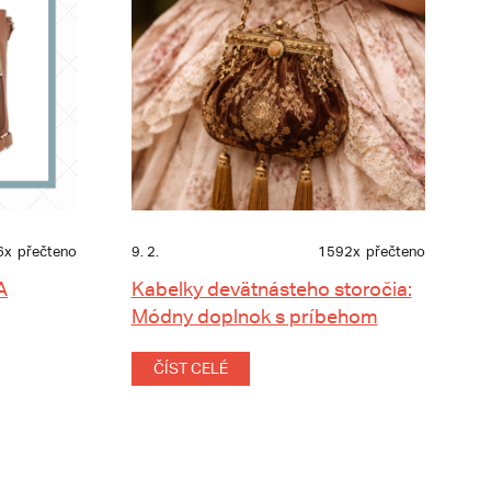
6x
přečteno
9. 2.
1592x
přečteno
A
Kabelky devätnásteho storočia:
Módny doplnok s príbehom
ČÍST CELÉ