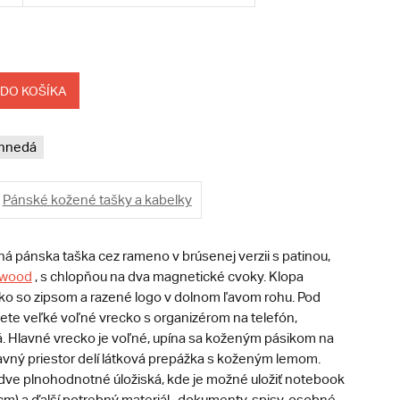
 DO KOŠÍKA
hnedá
Pánské kožené tašky a kabelky
á pánska taška cez rameno v brúsenej verzii s patinou,
wood
, s chlopňou na dva magnetické cvoky. Klopa
o so zipsom a razené logo v dolnom ľavom rohu. Pod
ete veľké voľné vrecko s organizérom na telefón,
á. Hlavné vrecko je voľné, upína sa koženým pásikom na
lavný priestor delí látková prepážka s koženým lemom.
 dve plnohodnotné úložiská, kde je možné uložiť notebook
cm) a ďalší potrebný materiál.. dokumenty, spisy, osobné