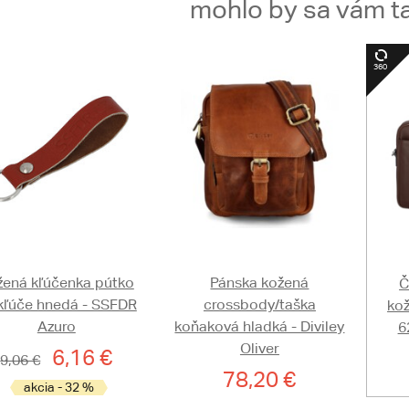
mohlo by sa vám ta
žená kľúčenka pútko
Pánska kožená
Č
kľúče hnedá - SSFDR
crossbody/taška
ko
Azuro
koňaková hladká - Diviley
6
Oliver
6,16 €
9,06 €
78,20 €
akcia - 32 %