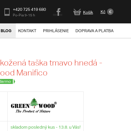
+420 725 419 680
Kč
€
Košík
Po-Pia 9-15 h
BLOG
KONTAKT
PRIHLÁSENIE
DOPRAVA A PLATBA
kožená taška tmavo hnedá -
ood Manifico
darmo
skladom posledný kus - 13.8. u Vás!