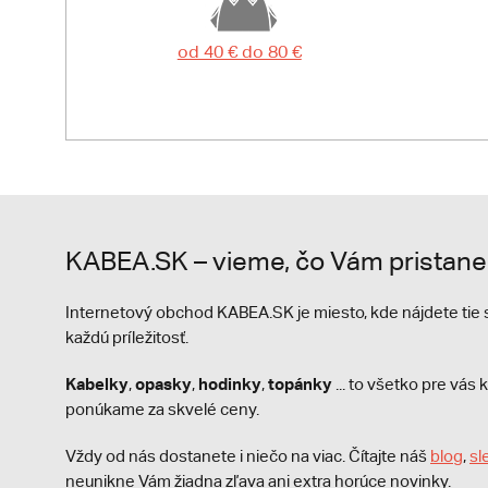
od 40 € do 80 €
KABEA.SK – vieme, čo Vám pristane
Internetový obchod KABEA.SK je miesto, kde nájdete ti
každú príležitosť.
Kabelky
opasky
hodinky
topánky
,
,
,
... to všetko pre vá
ponúkame za skvelé ceny.
Vždy od nás dostanete i niečo na viac. Čítajte náš
blog
,
sl
neunikne Vám žiadna zľava ani extra horúce novinky.