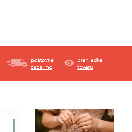
poštovné
prehliadka
zadarmo
tovaru