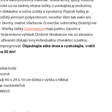
recká sú na zadnej strane tašky, z vonkajšej aj vnútornej
je dôkladne a ručne zošitý a vyrobený. Popruh tašky je
odšitý jemným polyesterom, neodrie Vám tak sako ani
 škvrny, matné sfarbenie či menšie odreninky (šrámy) nie
. Všetky tašky
Greenwood
majú patinu, časom a
 teda krásne vyhladí. Drobné škrabance nie sú závadou
užívaním získajú svoj individuálny charakter a patinu.
Objednajte ešte dnes a vyskúšajte, vrátiť
impregnovať.
a 30 dní!
dzia koža
eborné
.):
40 x 29 x 10 cm (šírka x výška x hĺbka)
u:
nastaviteľná
W835