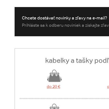
Chcete dostávať novinky a zľavy na e-mail?
Prihláste sa k odberu noviniek a získajte zľa
kabelky a tašky pod
do 20 €
o