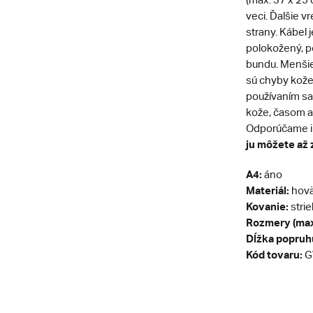
veci. Ďalšie v
strany. Kábel 
polokožený, p
bundu. Menšie
sú chyby kože
používaním sa
kože, časom a 
Odporúčame 
ju môžete až z
A4:
áno
Materiál:
hovä
Kovanie:
stri
Rozmery (max
Dĺžka popruh
Kód tovaru:
G