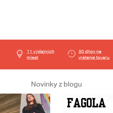
11 výdajných
30 dňov na
miest
vrátenie tovaru
Novinky z blogu