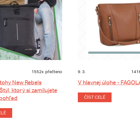
1552x
přečteno
9. 3.
141
tohy New Rebels
V hlavnej úlohe - FAGOL
 Štýl, ktorý si zamilujete
 pohľad
ČÍST CELÉ
ELÉ