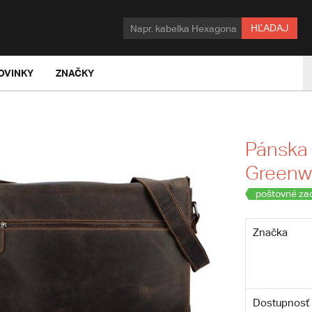
HĽADAJ
OVINKY
ZNAČKY
Pánska 
Greenw
poštovné za
Značka
Dostupnosť