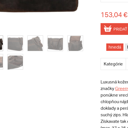
153,04 €
PRIDAŤ
hnedá
Kategórie
Luxusná kožen
značky
Green
ponúkne vreck
chlopňou nájd
doklady a per
suchý zips. H
Získavate tak
(max. 37 x 25 