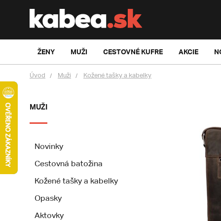
ŽENY
MUŽI
CESTOVNÉ KUFRE
AKCIE
N
Úvod
Muži
Kožené tašky a kabelky
MUŽI
Novinky
Cestovná batožina
Kožené tašky a kabelky
Opasky
Aktovky