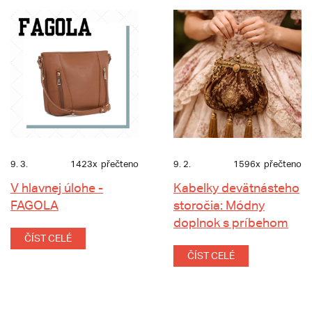
9. 3.
1423x
přečteno
9. 2.
1596x
přečteno
V hlavnej úlohe -
Kabelky devätnásteho
FAGOLA
storočia: Módny
doplnok s príbehom
ČÍST CELÉ
ČÍST CELÉ