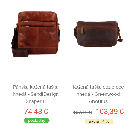
Pánska kožená taška
Kožená taška cez plece
hnedá - SendiDesign
hnedá - Greenwood
Shaper B
Aboutus
74,43 €
103,39 €
107,16 €
posledný
akcia - 4 %