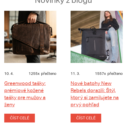
Novinky z blogu
10. 4.
1255x
přečteno
11. 3.
1557x
přečteno
Greenwood tašky:
Nové batohy New
prémiové kožené
Rebels dorazili: Štýl,
tašky pre mužov a
ktorý si zamilujete na
ženy
prvý pohľad
ČÍST CELÉ
ČÍST CELÉ