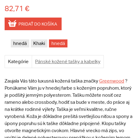
82,71 €
PRIDAŤ DO KOŠÍKA
hnedá
Khaki
hnedá
Kategórie
Pánské kožené tašky a kabelky
Zaujala Vás táto luxusná kožená taška značky
Greenwood
?
Ponúkame Vám ju v hnedej farbe s koženým popruhom, ktorý
je podšitý jemným polyesterom. Tašku môžete nosiť cez
rameno alebo crossbody, hodiť sa bude v meste, do práce aj
na krátke rodinné výlety. Taška je veľmi kvalitne, ručne
vyrobená. Koža je dôkladne prešitá svetlejšou niťou a spony a
úpony popruhu sú k taške dôkladne pripojené. Klopu tašky
otvoríte magnetickým cvokom. Hlavné vrecko má zips, vo
vnútri je delené polyesterovou prepážkou s koženým lemom