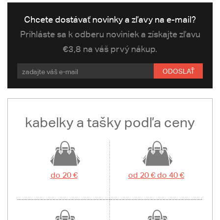
Chcete dostávať novinky a zľavy na e-mail?
Prihláste sa k odberu noviniek a získajte zľavu
€3,8 na váš prvý nákup.
ODOSLAŤ
kabelky a tašky podľa ceny
do 20 €
od 20 € do 40 €