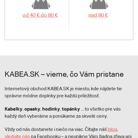
od 40 € do 80 €
nad 80 €
KABEA.SK – vieme, čo Vám pristane
Internetový obchod KABEA.SK je miesto, kde nájdete tie
správne módne doplnky pre každú príležitosť.
Kabelky
opasky
hodinky
topánky
,
,
,
... to všetko pre vás
každý deň vyberáme a ponúkame za skvelé ceny.
Vždy od nás dostanete i niečo na viac. Čítajte náš
blog
,
sledujte nás
na Facebooku – a neunikne Vám žiadna zľava ani