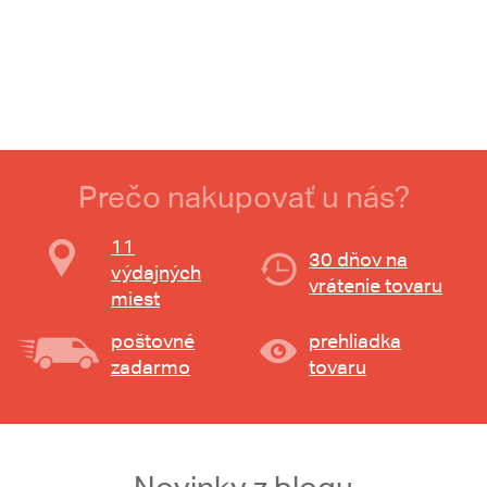
Prečo nakupovať u nás?
11
30 dňov na
výdajných
vrátenie tovaru
miest
poštovné
prehliadka
zadarmo
tovaru