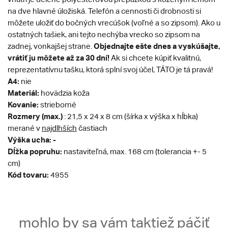
na dve hlavné úložiská. Telefón a cennosti či drobnosti si
môžete uložiť do bočných vrecúšok (voľné a so zipsom). Ako u
ostatných tašiek, ani tejto nechýba vrecko so zipsom na
Objednajte ešte dnes a vyskúšajte,
zadnej, vonkajšej strane.
vrátiť ju môžete až za 30 dní!
Ak si chcete kúpiť kvalitnú,
reprezentatívnu tašku, ktorá splní svoj účel, TÁTO je tá pravá!
A4:
nie
Materiál:
hovädzia koža
Kovanie:
strieborné
Rozmery (max.)
: 21,5 x 24 x 8 cm (šírka x výška x hĺbka)
merané v
najdlhších
častiach
Výška ucha: -
Dĺžka popruhu:
nastaviteľná, max. 168 cm (tolerancia +- 5
cm)
Kód tovaru:
4955
mohlo by sa vám taktiež páčiť