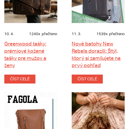
10. 4.
1240x
přečteno
11. 3.
1539x
přečteno
Greenwood tašky:
Nové batohy New
prémiové kožené
Rebels dorazili: Štýl,
tašky pre mužov a
ktorý si zamilujete na
ženy
prvý pohľad
ČÍST CELÉ
ČÍST CELÉ