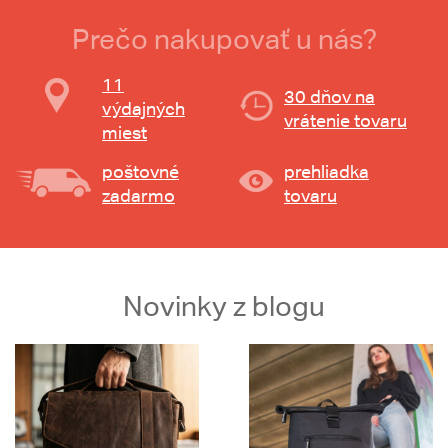
Prečo nakupovať u nás?
11
30 dňov na
výdajných
vrátenie tovaru
miest
poštovné
prehliadka
zadarmo
tovaru
Novinky z blogu