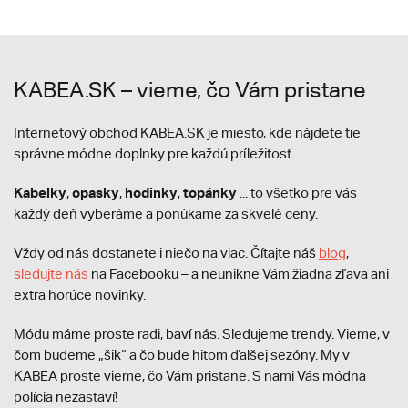
KABEA.SK – vieme, čo Vám pristane
Internetový obchod KABEA.SK je miesto, kde nájdete tie
správne módne doplnky pre každú príležitosť.
Kabelky
opasky
hodinky
topánky
,
,
,
... to všetko pre vás
každý deň vyberáme a ponúkame za skvelé ceny.
Vždy od nás dostanete i niečo na viac. Čítajte náš
blog
,
sledujte nás
na Facebooku – a neunikne Vám žiadna zľava ani
extra horúce novinky.
Módu máme proste radi, baví nás. Sledujeme trendy. Vieme, v
čom budeme „šik“ a čo bude hitom ďalšej sezóny. My v
KABEA proste vieme, čo Vám pristane. S nami Vás módna
polícia nezastaví!