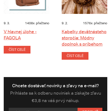
9. 3.
1408x
přečteno
9. 2.
1576x
přečteno
V hlavnej úlohe -
Kabelky devätnásteho
FAGOLA
storočia: Módny
doplnok s príbehom
ČÍST CELÉ
ČÍST CELÉ
Chcete dostávať novinky a zľavy na e-mail?
Prihláste sa k odberu noviniek a získajte zľavu
€3,8 na váš prvý nákup.