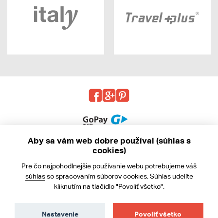
Aby sa vám web dobre používal (súhlas s
cookies)
© 2013 - 2026 kabea.cz
Pre čo najpohodlnejšie používanie webu potrebujeme váš
Obchodné podmienky
súhlas
so spracovaním súborov cookies. Súhlas udelíte
kliknutím na tlačidlo "Povoliť všetko".
Ochrana osobných údajov
Cookies
Nastavenie
Povoliť všetko