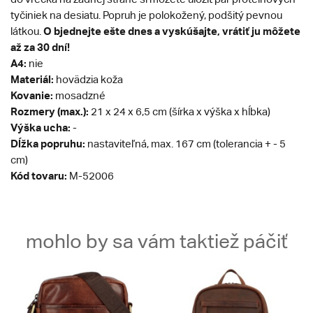
tyčiniek na desiatu. Popruh je polokožený, podšitý pevnou
O
bjednejte ešte dnes a vyskúšajte, vrátiť ju môžete
látkou.
až za 30 dní!
A4:
nie
Materiál:
hovädzia koža
Kovanie:
mosadzné
Rozmery (max.):
21 x 24 x 6,5 cm (šírka x výška x hĺbka)
Výška ucha:
-
Dĺžka popruhu:
nastaviteľná, max. 167 cm (tolerancia + - 5
cm)
Kód tovaru:
M-52006
mohlo by sa vám taktiež páčiť