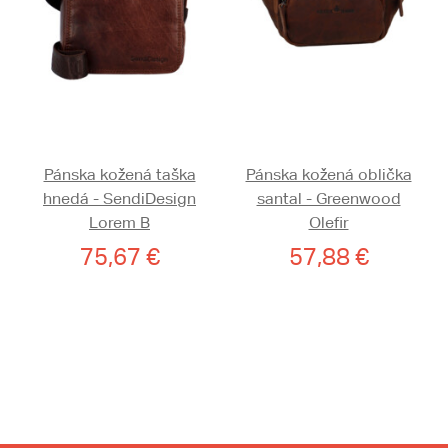
Pánska kožená taška
Pánska kožená oblička
hnedá - SendiDesign
santal - Greenwood
Lorem B
Olefir
75,67 €
57,88 €