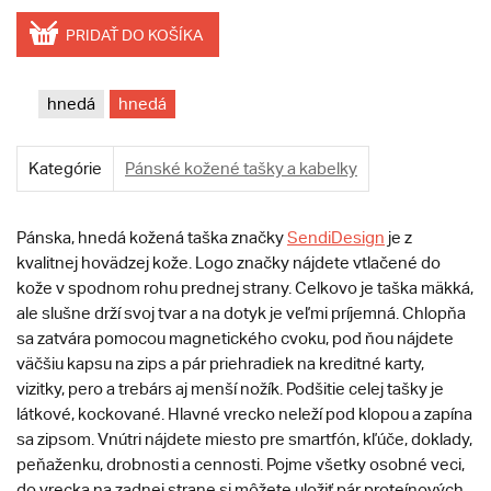
PRIDAŤ DO KOŠÍKA
hnedá
hnedá
Kategórie
Pánské kožené tašky a kabelky
Pánska, hnedá kožená taška značky
SendiDesign
je z
kvalitnej hovädzej kože. Logo značky nájdete vtlačené do
kože v spodnom rohu prednej strany. Celkovo je taška mäkká,
ale slušne drží svoj tvar a na dotyk je veľmi príjemná. Chlopňa
sa zatvára pomocou magnetického cvoku, pod ňou nájdete
väčšiu kapsu na zips a pár priehradiek na kreditné karty,
vizitky, pero a trebárs aj menší nožík. Podšitie celej tašky je
látkové, kockované. Hlavné vrecko neleží pod klopou a zapína
sa zipsom. Vnútri nájdete miesto pre smartfón, kľúče, doklady,
peňaženku, drobnosti a cennosti. Pojme všetky osobné veci,
do vrecka na zadnej strane si môžete uložiť pár proteínových