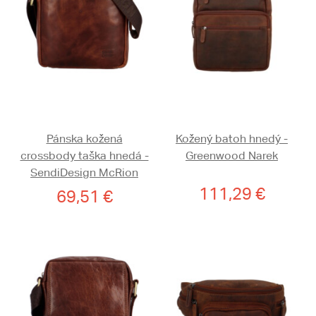
Pánska kožená
Kožený batoh hnedý -
crossbody taška hnedá -
Greenwood Narek
SendiDesign McRion
111,29 €
69,51 €