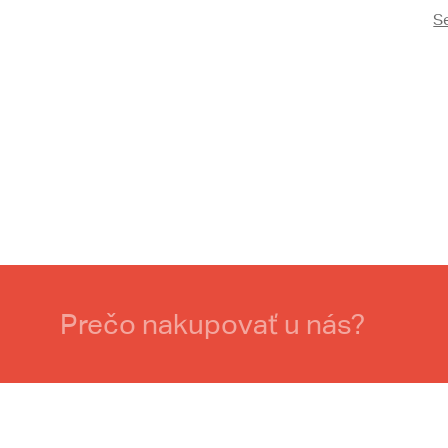
S
Prečo nakupovať u nás?