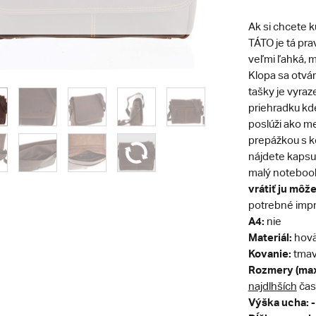
Ak si chcete kú
TÁTO je tá pr
veľmi ľahká, 
Klopa sa otv
tašky je vyraz
priehradku kde
poslúži ako me
prepážkou s k
nájdete kapsu 
malý notebook
vrátiť ju môže
potrebné impr
A4:
nie
Materiál:
hovä
Kovanie:
tmav
Rozmery (max
najdlhších
čas
Výška ucha: -