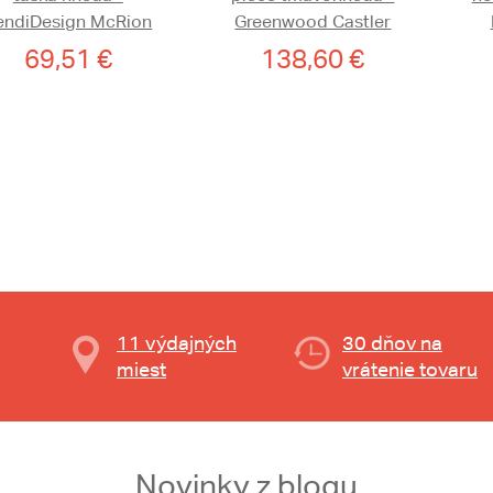
endiDesign McRion
Greenwood Castler
69,51 €
138,60 €
11 výdajných
30 dňov na
miest
vrátenie tovaru
Novinky z blogu