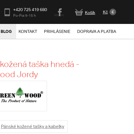
+420 725 419 680
Kč
€
Košík
Po-Pia 9-15 h
BLOG
KONTAKT
PRIHLÁSENIE
DOPRAVA A PLATBA
kožená taška hnedá -
ood Jordy
Pánské kožené tašky a kabelky