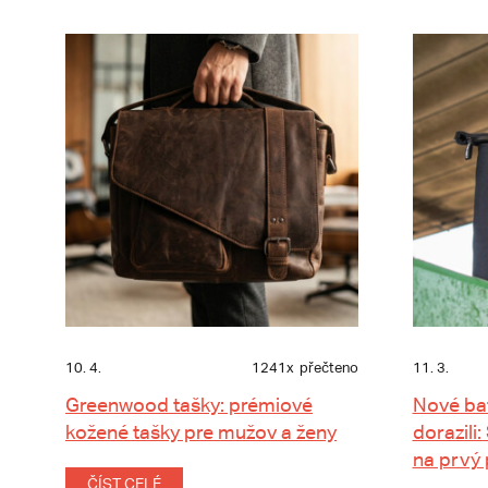
10. 4.
1241x
přečteno
11. 3.
Greenwood tašky: prémiové
Nové ba
kožené tašky pre mužov a ženy
dorazili:
na prvý
ČÍST CELÉ