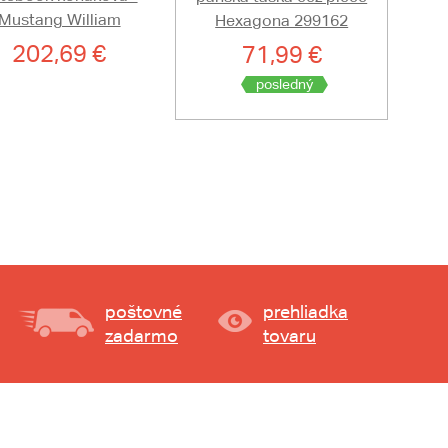
Mustang William
Hexagona 299162
202,69 €
71,99 €
posledný
poštovné
prehliadka
zadarmo
tovaru