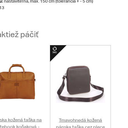
u:
nastaviteľná, max. 150 cm (tolerancia + - 5 cm)
13
ktiež páčiť
ska kožená taška na
Tmavohnedá kožená
tebook koňaková -
pánska taška cez plece