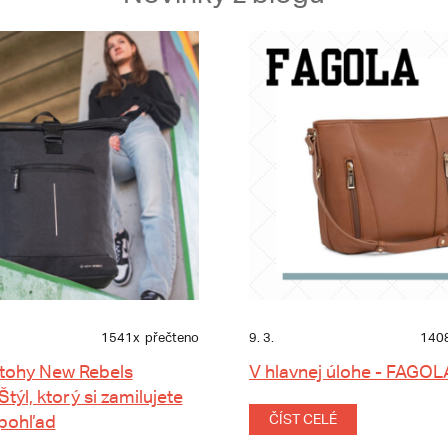
1541x
přečteno
9. 3.
140
tohy New Rebels
V hlavnej úlohe - FAGOL
 Štýl, ktorý si zamilujete
 pohľad
ČÍST CELÉ