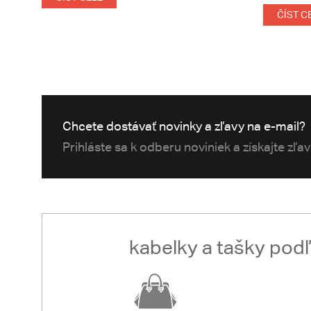
ČÍST C
Chcete dostávať novinky a zľavy na e-mail?
Prihláste sa k odberu noviniek a získajte zľa
kabelky a tašky pod