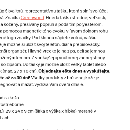
piť kvalitnú, reprezentatívnu tašku, ktorá splní svoj účel,
avá! Značka
Greenwood
. Hnedá taška strednej veľkosti,
má kožený, prešívaný popruh s podšitím polyesterom.
ára pomocou magnetického cvoku, v ľavom dolnom rohu
ené logo značky. Pod klopou nájdete voľnú, väčšiu
 je možné si uložiť svoj telefón, diár a prepisovačky,
nší organizér. Hlavné vrecko je na zips, delí sa jemnou
oženým lemom. Z vonkajšej aj vnútornej zadnej strany
so zipsom. Do tašky je možné uložiť veľký tablet alebo
Objednajte ešte dnes a vyskúšajte,
 (max. 27 x 18 cm).
te až za 30 dní!
Všetky produkty z brúsenej kože je
egnovať a mazať, vydržia Vám oveľa dlhšie.
dzia koža
ostrieborné
.):
29 x 24 x 9 cm (šírka x výška x hĺbka) merané v
tiach