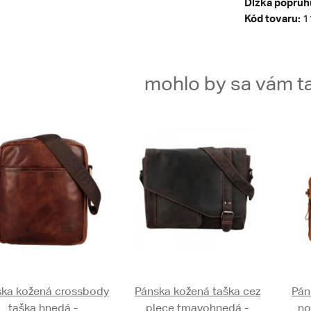
Dĺžka popruh
Kód tovaru:
1
mohlo by sa vám ta
ka kožená crossbody
Pánska kožená taška cez
Pán
taška hnedá -
plece tmavohnedá -
no