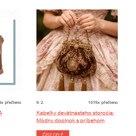
8x
přečteno
9. 2.
1576x
přečteno
A
Kabelky devätnásteho storočia:
Módny doplnok s príbehom
ČÍST CELÉ