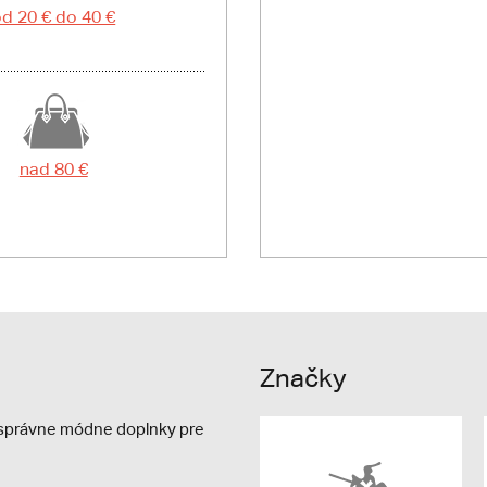
d 20 € do 40 €
nad 80 €
Značky
e správne módne doplnky pre