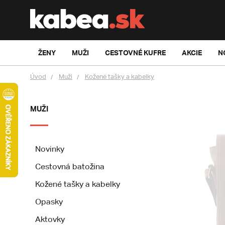
ŽENY
MUŽI
CESTOVNÉ KUFRE
AKCIE
N
Úvod
Muži
Kožené tašky a kabelky
MUŽI
Novinky
Cestovná batožina
Kožené tašky a kabelky
Opasky
Aktovky