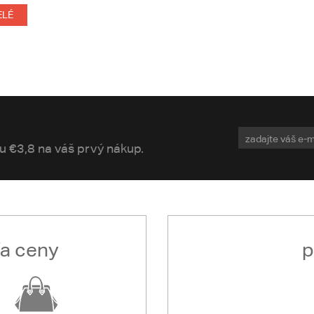
ELÉ
vu €3,8 na váš prvý nákup.
ľa ceny
p