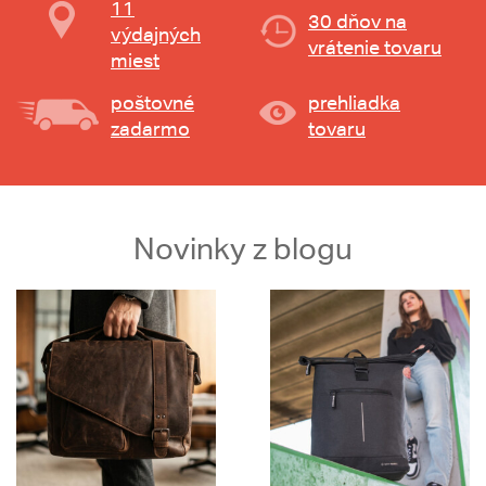
11
30 dňov na
výdajných
vrátenie tovaru
miest
poštovné
prehliadka
zadarmo
tovaru
Novinky z blogu