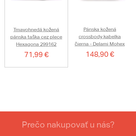
Pánska kožená
Tmavohnedá kožená
crossbody kabelka
pánska taška cez plece
čierna - Delami Mohex
Hexagona 299162
148,90 €
71,99 €
Prečo nakupovať u nás?