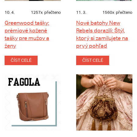
10. 4.
1257x
přečteno
11. 3.
1560x
přečteno
Greenwood tašky:
Nové batohy New
prémiové kožené
Rebels dorazili: Štýl,
tašky pre mužov a
ktorý si zamilujete na
ženy
prvý pohľad
ČÍST CELÉ
ČÍST CELÉ