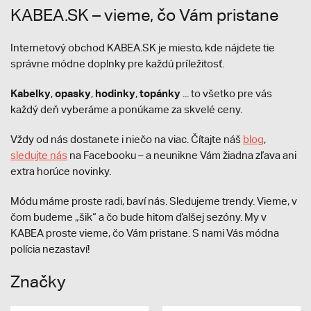
KABEA.SK – vieme, čo Vám pristane
Internetový obchod KABEA.SK je miesto, kde nájdete tie
správne módne doplnky pre každú príležitosť.
Kabelky
opasky
hodinky
topánky
,
,
,
... to všetko pre vás
každý deň vyberáme a ponúkame za skvelé ceny.
Vždy od nás dostanete i niečo na viac. Čítajte náš
blog
,
sledujte nás
na Facebooku – a neunikne Vám žiadna zľava ani
extra horúce novinky.
Módu máme proste radi, baví nás. Sledujeme trendy. Vieme, v
čom budeme „šik“ a čo bude hitom ďalšej sezóny. My v
KABEA proste vieme, čo Vám pristane. S nami Vás módna
polícia nezastaví!
Značky