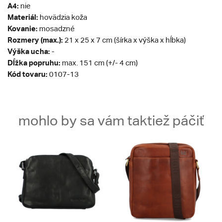
A4:
nie
Materiál:
hovädzia koža
Kovanie:
mosadzné
Rozmery (max.):
21 x 25 x 7 cm (šírka x výška x hĺbka)
Výška ucha:
-
Dĺžka popruhu:
max. 151 cm (+/- 4 cm)
Kód tovaru:
0107-13
mohlo by sa vám taktiež páčiť