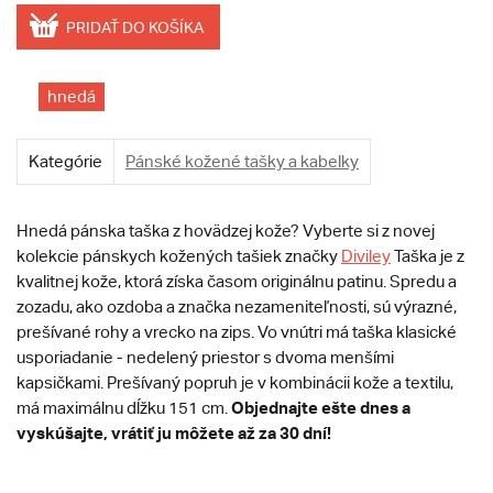
PRIDAŤ DO KOŠÍKA
hnedá
Kategórie
Pánské kožené tašky a kabelky
Hnedá pánska taška z hovädzej kože? Vyberte si z novej
kolekcie pánskych kožených tašiek značky
Diviley
Taška je z
kvalitnej kože, ktorá získa časom originálnu patinu. Spredu a
zozadu, ako ozdoba a značka nezameniteľnosti, sú výrazné,
prešívané rohy a vrecko na zips. Vo vnútri má taška klasické
usporiadanie - nedelený priestor s dvoma menšími
kapsičkami. Prešívaný popruh je v kombinácii kože a textilu,
Objednajte ešte dnes a
má maximálnu dĺžku 151 cm.
vyskúšajte, vrátiť ju môžete až za 30 dní!