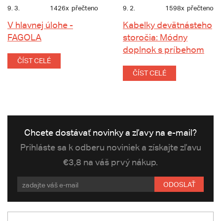
9. 3.
1426x
přečteno
9. 2.
1598x
přečteno
V hlavnej úlohe -
Kabelky devätnásteho
FAGOLA
storočia: Módny
doplnok s príbehom
ČÍST CELÉ
ČÍST CELÉ
Chcete dostávať novinky a zľavy na e-mail?
Prihláste sa k odberu noviniek a získajte zľavu
€3,8 na váš prvý nákup.
ODOSLAŤ