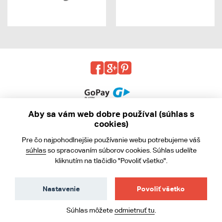
Aby sa vám web dobre používal (súhlas s
cookies)
© 2013 - 2026 kabea.cz
Pre čo najpohodlnejšie používanie webu potrebujeme váš
Obchodné podmienky
súhlas
so spracovaním súborov cookies. Súhlas udelíte
kliknutím na tlačidlo "Povoliť všetko".
Ochrana osobných údajov
Cookies
Nastavenie
Povoliť všetko
Súhlas môžete
odmietnuť tu
.