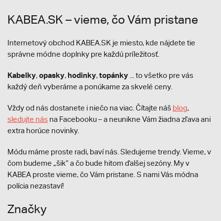
KABEA.SK – vieme, čo Vám pristane
Internetový obchod KABEA.SK je miesto, kde nájdete tie
správne módne doplnky pre každú príležitosť.
Kabelky
opasky
hodinky
topánky
,
,
,
... to všetko pre vás
každý deň vyberáme a ponúkame za skvelé ceny.
Vždy od nás dostanete i niečo na viac. Čítajte náš
blog
,
sledujte nás
na Facebooku – a neunikne Vám žiadna zľava ani
extra horúce novinky.
Módu máme proste radi, baví nás. Sledujeme trendy. Vieme, v
čom budeme „šik“ a čo bude hitom ďalšej sezóny. My v
KABEA proste vieme, čo Vám pristane. S nami Vás módna
polícia nezastaví!
Značky