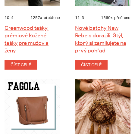
10. 4.
1257x
přečteno
11. 3.
1560x
přečteno
Greenwood tašky:
Nové batohy New
prémiové kožené
Rebels dorazili: Štýl,
tašky pre mužov a
ktorý si zamilujete na
ženy
prvý pohľad
ČÍST CELÉ
ČÍST CELÉ