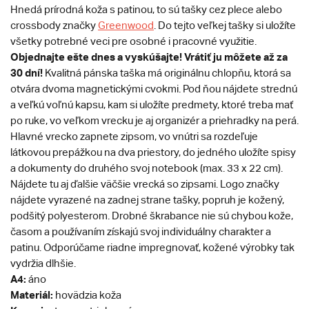
Hnedá prírodná koža s patinou, to sú tašky cez plece alebo
crossbody značky
Greenwood
. Do tejto veľkej tašky si uložíte
všetky potrebné veci pre osobné i pracovné využitie.
Objednajte ešte dnes a vyskúšajte! Vrátiť ju môžete až za
30 dní!
Kvalitná pánska taška má originálnu chlopňu, ktorá sa
otvára dvoma magnetickými cvokmi. Pod ňou nájdete strednú
a veľkú voľnú kapsu, kam si uložíte predmety, ktoré treba mať
po ruke, vo veľkom vrecku je aj organizér a priehradky na perá.
Hlavné vrecko zapnete zipsom, vo vnútri sa rozdeľuje
látkovou prepážkou na dva priestory, do jedného uložíte spisy
a dokumenty do druhého svoj notebook (max. 33 x 22 cm).
Nájdete tu aj ďalšie väčšie vrecká so zipsami. Logo značky
nájdete vyrazené na zadnej strane tašky, popruh je kožený,
podšitý polyesterom. Drobné škrabance nie sú chybou kože,
časom a používaním získajú svoj individuálny charakter a
patinu. Odporúčame riadne impregnovať, kožené výrobky tak
vydržia dlhšie.
A4:
áno
Materiál:
hovädzia koža