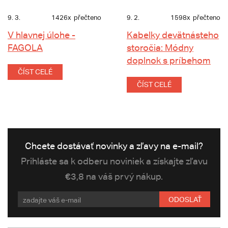
9. 3.
1426x
přečteno
9. 2.
1598x
přečteno
V hlavnej úlohe -
Kabelky devätnásteho
FAGOLA
storočia: Módny
doplnok s príbehom
ČÍST CELÉ
ČÍST CELÉ
Chcete dostávať novinky a zľavy na e-mail?
Prihláste sa k odberu noviniek a získajte zľavu
€3,8 na váš prvý nákup.
ODOSLAŤ