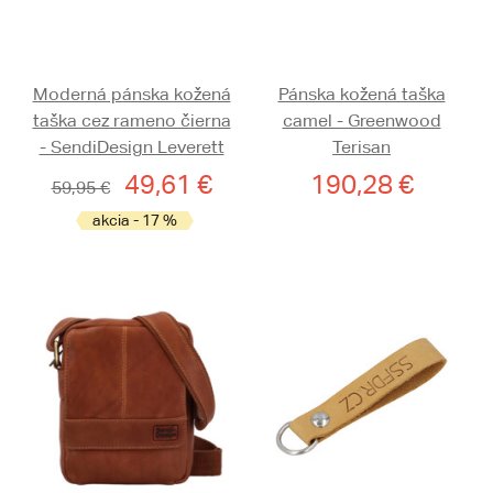
Moderná pánska kožená
Pánska kožená taška
taška cez rameno čierna
camel - Greenwood
- SendiDesign Leverett
Terisan
49,61 €
190,28 €
59,95 €
akcia - 17 %