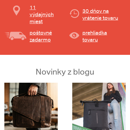
11
30 dňov na
výdajných
vrátenie tovaru
miest
poštovné
prehliadka
zadarmo
tovaru
Novinky z blogu