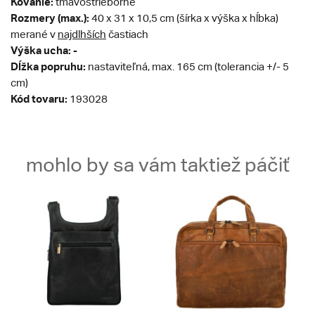
Kovanie:
tmavostrieborné
Rozmery (max.):
40 x 31 x 10,5 cm (šírka x výška x hĺbka)
merané v
najdlhších
častiach
Výška ucha: -
Dĺžka popruhu:
nastaviteľná, max. 165 cm (tolerancia +/- 5
cm)
Kód tovaru:
193028
mohlo by sa vám taktiež páčiť