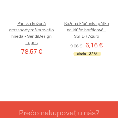
Pánska kožená
Kožená kľúčenka pútko
crossbody taška svetlo
na kľúče horčicová -
hnedá - SendiDesign
SSFDR Azuro
Loges
6,16 €
9,06 €
78,57 €
akcia - 32 %
Prečo nakupovať u nás?