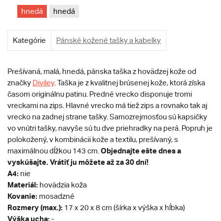
hnedá
hnedá
Kategórie
Pánské kožené tašky a kabelky
Prešívaná, malá, hnedá, pánska taška z hovädzej kože od
značky
Diviley
. Taška je z kvalitnej brúsenej kože, ktorá získa
časom originálnu patinu. Predné vrecko disponuje tromi
vreckami na zips. Hlavné vrecko má tiež zips a rovnako tak aj
vrecko na zadnej strane tašky. Samozrejmosťou sú kapsičky
vo vnútri tašky, navyše sú tu dve priehradky na perá. Popruh je
polokožený, v kombinácii kože a textilu, prešívaný, s
Objednajte ešte dnes a
maximálnou dĺžkou 143 cm.
vyskúšajte. Vrátiť ju môžete až za 30 dní!
A4:
nie
Materiál:
hovädzia koža
Kovanie:
mosadzné
Rozmery (max.):
17 x 20 x 8 cm (šírka x výška x hĺbka)
Výška ucha:
-