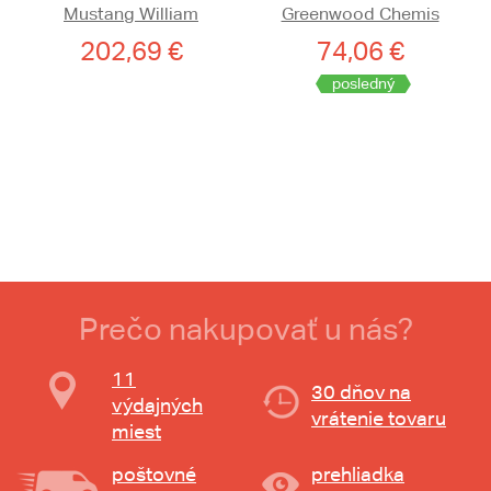
Mustang William
Greenwood Chemis
202,69 €
74,06 €
posledný
Prečo nakupovať u nás?
11
30 dňov na
výdajných
vrátenie tovaru
miest
poštovné
prehliadka