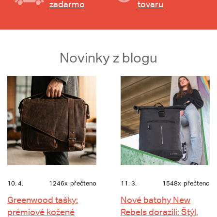
zadarmo
tovaru
Novinky z blogu
10. 4.
1246x
přečteno
11. 3.
1548x
přečteno
Greenwood tašky:
Nové batohy New
prémiové kožené
Rebels dorazili: Štýl,