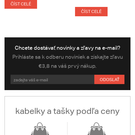
ČÍST CELÉ
ČÍST CELÉ
Chcete dostávať novinky a zľavy na e-mail?
Prihláste sa k odberu noviniek a získajte zľavu
€3,8 na váš prvý nákup.
ODOSLAŤ
kabelky a tašky podľa ceny