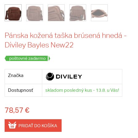
Pánska kožená taška brúsená hnedá -
Diviley Bayles New22
poštovné zadarmo
Značka
Dostupnosť
skladom posledný kus - 13.8. u Vás!
78,57 €
PRIDAŤ DO KOŠÍKA