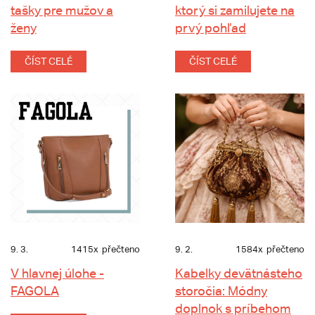
tašky pre mužov a
ktorý si zamilujete na
ženy
prvý pohľad
ČÍST CELÉ
ČÍST CELÉ
9. 3.
1415x
přečteno
9. 2.
1584x
přečteno
V hlavnej úlohe -
Kabelky devätnásteho
FAGOLA
storočia: Módny
doplnok s príbehom