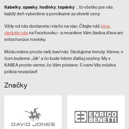
Kabelky
opasky
hodinky
topánky
,
,
,
... to všetko pre vás
každý deň vyberáme a ponúkame za skvelé ceny.
Vždy od nás dostanete i niečo na viac. Čítajte náš
blog
,
sledujte nás
na Facebooku – a neunikne Vám žiadna zľava ani
extra horúce novinky.
Módu máme proste radi, baví nás. Sledujeme trendy. Vieme, v
čom budeme „šik“ a čo bude hitom ďalšej sezóny. My v
KABEA proste vieme, čo Vám pristane. S nami Vás módna
polícia nezastaví!
Značky