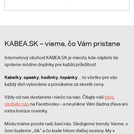
KABEA.SK – vieme, čo Vám pristane
Internetový obchod KABEA.SK je miesto, kde nájdete tie
správne módne doplnky pre každú príležitosť.
Kabelky
opasky
hodinky
topánky
,
,
,
... to všetko pre vás
každý deň vyberáme a ponúkame za skvelé ceny.
Vždy od nás dostanete i niečo na viac. Čítajte náš
blog
,
sledujte nás
na Facebooku – a neunikne Vám žiadna zľava ani
extra horúce novinky.
Módu máme proste radi, baví nás. Sledujeme trendy. Vieme, v
čom budeme „šik“ a čo bude hitom ďalšej sezóny. My v