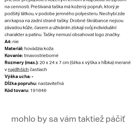
na cennosti. Prešívaná taška má kožený popruh, ktorý je
podšitý látkou, v podobe jemného polyesteru. Nechybí zde
ani kapsa na zadní straně tašky. Drobné škrábance nejsou
závadou kůže, časem a užíváním získají svůj individuální
charakter a patinu​. Tašky nemusí obsahovat logo značky.
A4:
nie
Materiál:
hovädzia koža
Kovanie:
tmavostrieborné
Rozmery (max.):
20 x 24 x 7 cm (šírka x výška x hĺbka) merané
v
najdlhších
častiach
Výška ucha: -
Dĺžka popruhu:
nastaviteľná
Kód tovaru:
191846
mohlo by sa vám taktiež páčiť