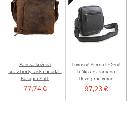
Pánska kožená
Luxusná čierna kožená
crossbody taška hnedá -
taška cez rameno
Bellugio Seth
Hexagona xman
77,74 €
97,23 €