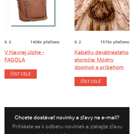
9. 3.
1408x
přečteno
9. 2.
1576x
přečteno
V hlavnej úlohe -
Kabelky devätnásteho
FAGOLA
storočia: Módny
doplnok s príbehom
ČÍST CELÉ
ČÍST CELÉ
Chcete dostávať novinky a zľavy na e-mail?
Prihláste sa k odberu noviniek a získajte zľavu