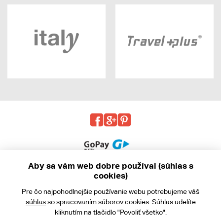
Aby sa vám web dobre používal (súhlas s
cookies)
© 2013 - 2026 kabea.cz
Pre čo najpohodlnejšie používanie webu potrebujeme váš
Obchodné podmienky
súhlas
so spracovaním súborov cookies. Súhlas udelíte
kliknutím na tlačidlo "Povoliť všetko".
Ochrana osobných údajov