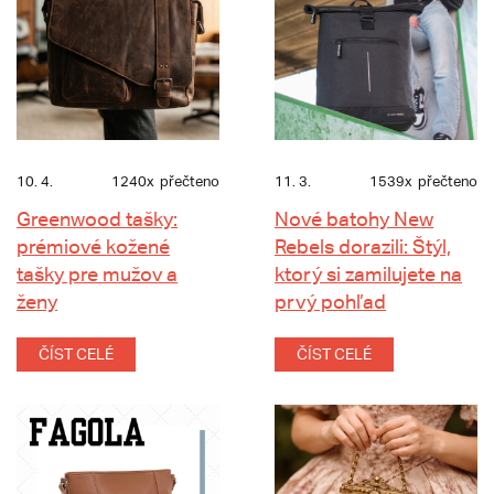
10. 4.
1240x
přečteno
11. 3.
1539x
přečteno
Greenwood tašky:
Nové batohy New
prémiové kožené
Rebels dorazili: Štýl,
tašky pre mužov a
ktorý si zamilujete na
ženy
prvý pohľad
ČÍST CELÉ
ČÍST CELÉ