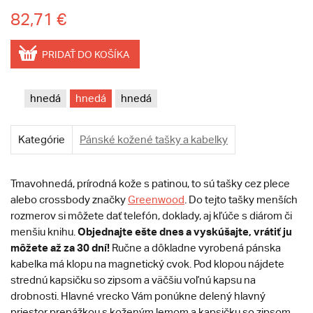
82,71 €
PRIDAŤ DO KOŠÍKA
hnedá
hnedá
hnedá
Kategórie
Pánské kožené tašky a kabelky
Tmavohnedá, prírodná kože s patinou, to sú tašky cez plece
alebo crossbody značky
Greenwood
. Do tejto tašky menších
rozmerov si môžete dať telefón, doklady, aj kľúče s diárom či
Objednajte ešte dnes a vyskúšajte, vrátiť ju
menšiu knihu.
môžete až za 30 dní!
Ručne a dôkladne vyrobená pánska
kabelka má klopu na magnetický cvok. Pod klopou nájdete
strednú kapsičku so zipsom a väčšiu voľnú kapsu na
drobnosti. Hlavné vrecko Vám ponúkne delený hlavný
priestor prepážkou s koženým lemom a kapsičku so zipsom