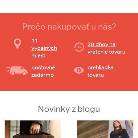
Prečo nakupovať u nás?
11
30 dňov na
výdajných
vrátenie tovaru
miest
poštovné
prehliadka
zadarmo
tovaru
Novinky z blogu