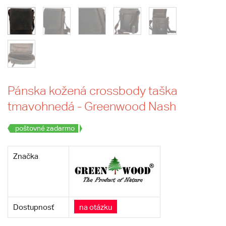
Pánska kožená crossbody taška
tmavohnedá - Greenwood Nash
poštovné zadarmo
Značka
Dostupnosť
na otázku