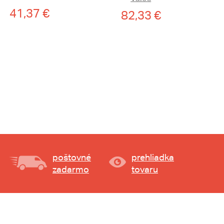
41,37 €
82,33 €
poštovné
prehliadka
zadarmo
tovaru