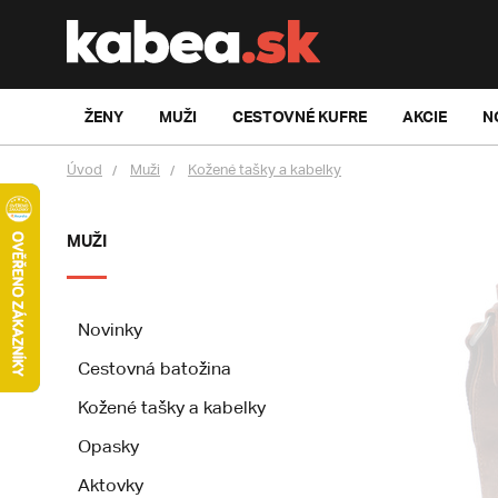
ŽENY
MUŽI
CESTOVNÉ KUFRE
AKCIE
N
Úvod
Muži
Kožené tašky a kabelky
MUŽI
Novinky
Cestovná batožina
Kožené tašky a kabelky
Opasky
Aktovky