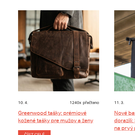
10. 4.
1240x
přečteno
11. 3.
Greenwood tašky: prémiové
Nové ba
kožené tašky pre mužov a ženy
dorazili:
na prvý
ČÍST CELÉ