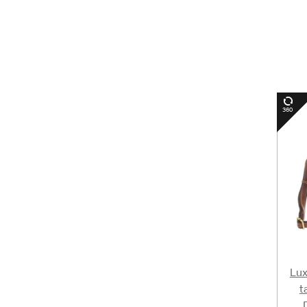
Lux
t