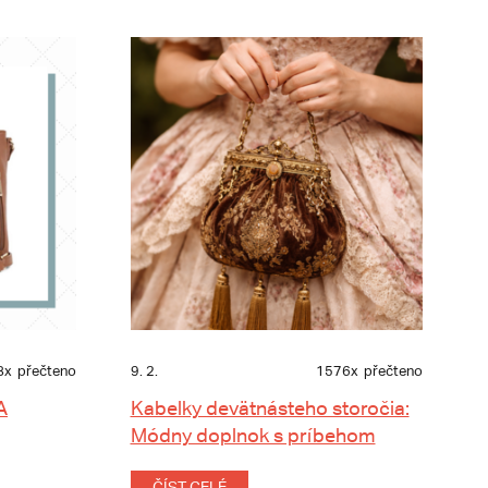
8x
přečteno
9. 2.
1576x
přečteno
A
Kabelky devätnásteho storočia:
Módny doplnok s príbehom
ČÍST CELÉ