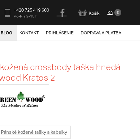
+420 725 419 680
Kč
€
Košík
Po-Pia 9-15 h
BLOG
KONTAKT
PRIHLÁSENIE
DOPRAVA A PLATBA
 kožená crossbody taška hnedá
wood Kratos 2
Pánské kožené tašky a kabelky