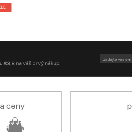
ELÉ
vu €3,8 na váš prvý nákup.
ľa ceny
p