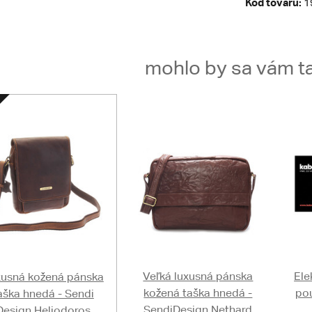
Kód tovaru:
1
mohlo by sa vám ta
Veľká luxusná pánska
Ele
usná kožená pánska
kožená taška hnedá -
pou
aška hnedá - Sendi
SendiDesign Nethard
Design Heliodoros