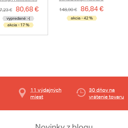
86,84 €
80,68 €
148,90 €
7,23 €
akcia - 42 %
vypredané :-(
akcia - 17 %
11 výdajných
30 dňov na
miest
vrátenie tovaru
Novinky z blogu