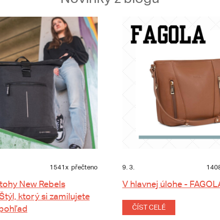
1541x
přečteno
9. 3.
140
tohy New Rebels
V hlavnej úlohe - FAGOL
 Štýl, ktorý si zamilujete
 pohľad
ČÍST CELÉ