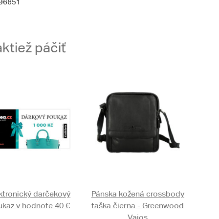
96651
ktiež páčiť
ktronický darčekový
Pánska kožená crossbody
kaz v hodnote 40 €
taška čierna - Greenwood
Vaios