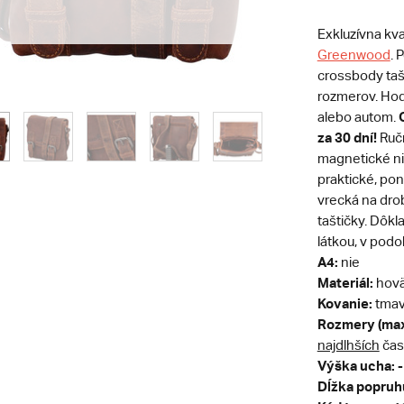
Exkluzívna kva
Greenwood
. 
crossbody taš
rozmerov. Hod
alebo autom.
za 30 dní!
Ručn
magnetické ni
praktické, po
vrecká na dro
taštičky. Dôkl
látkou, v pod
A4:
nie
Materiál:
hovä
Kovanie:
tmav
Rozmery (max
najdlhších
čas
Výška ucha: -
Dĺžka popruh