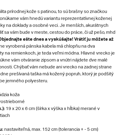
lita prírodnej kože s patinou, to sú brašny so značkou
Ponúkame vám hnedú variantu reprezentatívnej koženej
ky na doklady a osobné veci. Je menších, akurátnych
iť sa vám bude v meste, cestou do práce, či už pešo, mhd
Objednajte ešte dnes a vyskúšajte! Vrátiť ju môžete až
e vyrobená pánska kabela má chlopňu na dva
ty na remienkoch, je teda veľmi módna. Hlavné vrecko je
núkne vám otváranie zipsom a vnútri nájdete dve malé
bnosti. Chýbať vám nebude ani vrecko na zadnej strane
adne prešívaná taška má kožený popruh, ktorý je podšitý
obe jemného polyesteru.
dzia koža
ostrieborné
.):
19 x 20 x 6 cm (šírka x výška x hĺbka) merané v
tiach
u:
nastaviteľná, max. 152 cm (tolerancia + - 5 cm)