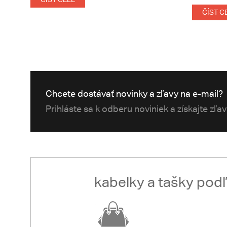
ČÍST C
Chcete dostávať novinky a zľavy na e-mail?
Prihláste sa k odberu noviniek a získajte zľa
kabelky a tašky pod