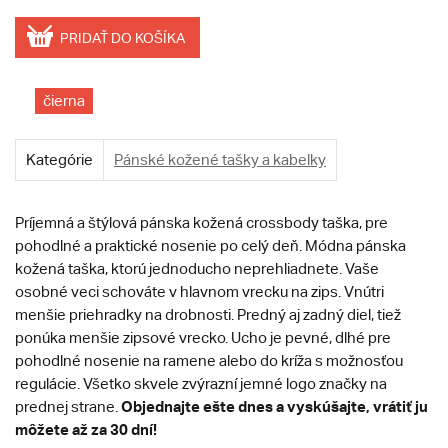
PRIDAŤ DO KOŠÍKA
čierna
Kategórie
Pánské kožené tašky a kabelky
Príjemná a štýlová pánska kožená crossbody taška, pre
pohodlné a praktické nosenie po celý deň. Módna pánska
kožená taška, ktorú jednoducho neprehliadnete. Vaše
osobné veci schováte v hlavnom vrecku na zips. Vnútri
menšie priehradky na drobnosti. Predný aj zadný diel, tiež
ponúka menšie zipsové vrecko. Ucho je pevné, dlhé pre
pohodlné nosenie na ramene alebo do kríža s možnosťou
regulácie. Všetko skvele zvýrazní jemné logo značky na
Objednajte ešte dnes a vyskúšajte, vrátiť ju
prednej strane.
môžete až za 30 dní!