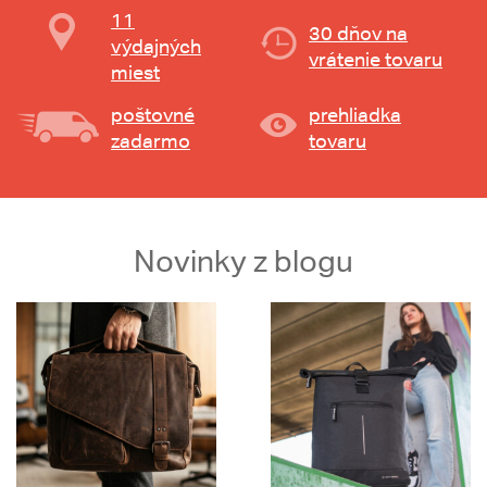
11
30 dňov na
výdajných
vrátenie tovaru
miest
poštovné
prehliadka
zadarmo
tovaru
Novinky z blogu