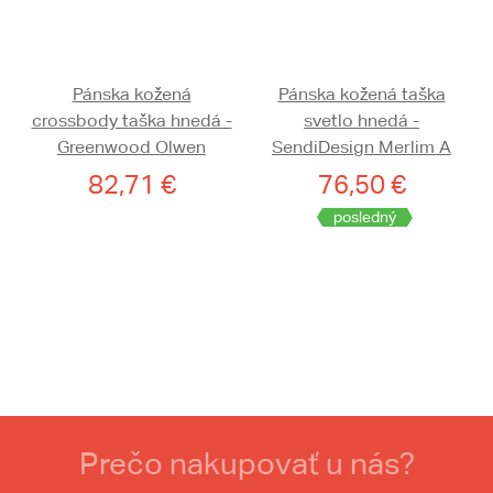
Pánska kožená
Pánska kožená taška
crossbody taška hnedá -
svetlo hnedá -
Greenwood Olwen
SendiDesign Merlim A
82,71 €
76,50 €
posledný
Prečo nakupovať u nás?