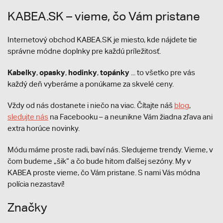
KABEA.SK – vieme, čo Vám pristane
Internetový obchod KABEA.SK je miesto, kde nájdete tie
správne módne doplnky pre každú príležitosť.
Kabelky
opasky
hodinky
topánky
,
,
,
... to všetko pre vás
každý deň vyberáme a ponúkame za skvelé ceny.
Vždy od nás dostanete i niečo na viac. Čítajte náš
blog
,
sledujte nás
na Facebooku – a neunikne Vám žiadna zľava ani
extra horúce novinky.
Módu máme proste radi, baví nás. Sledujeme trendy. Vieme, v
čom budeme „šik“ a čo bude hitom ďalšej sezóny. My v
KABEA proste vieme, čo Vám pristane. S nami Vás módna
polícia nezastaví!
Značky