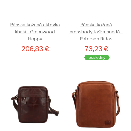
Pánska kožená aktovka
Pánska kožená
khaki - Greenwood
crossbody taška hnedá -
Heppy
Peterson Ridas
206,83 €
73,23 €
posledný