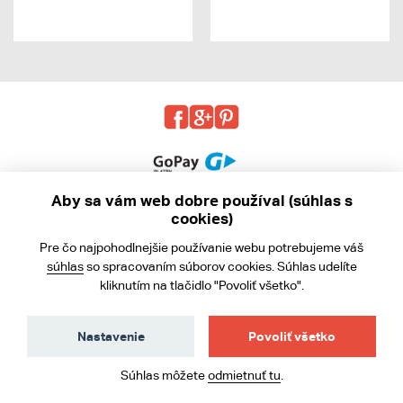
Aby sa vám web dobre používal (súhlas s
cookies)
© 2013 - 2026 kabea.cz
Pre čo najpohodlnejšie používanie webu potrebujeme váš
Obchodné podmienky
súhlas
so spracovaním súborov cookies. Súhlas udelíte
kliknutím na tlačidlo "Povoliť všetko".
Ochrana osobných údajov
Cookies
Nastavenie
Povoliť všetko
Súhlas môžete
odmietnuť tu
.