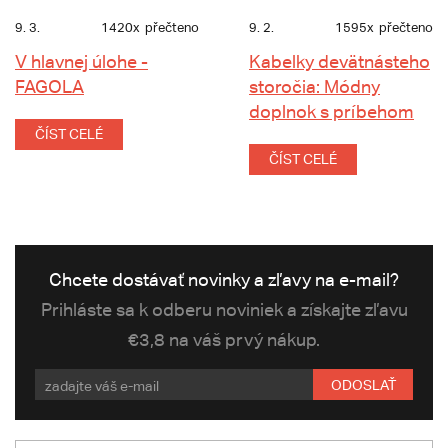
9. 3.
1420x
přečteno
9. 2.
1595x
přečteno
V hlavnej úlohe -
Kabelky devätnásteho
FAGOLA
storočia: Módny
doplnok s príbehom
ČÍST CELÉ
ČÍST CELÉ
Chcete dostávať novinky a zľavy na e-mail?
Prihláste sa k odberu noviniek a získajte zľavu
€3,8 na váš prvý nákup.
ODOSLAŤ