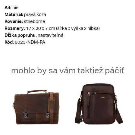
A4:
nie
Materiál:
pravá koža
Kovanie:
strieborné
Rozmery:
17 x 20 x 7 cm (šírka x výška x hĺbka)
Dĺžka popruhu:
nastaviteľná
Kód:
8023-NDM-PA
mohlo by sa vám taktiež páčiť