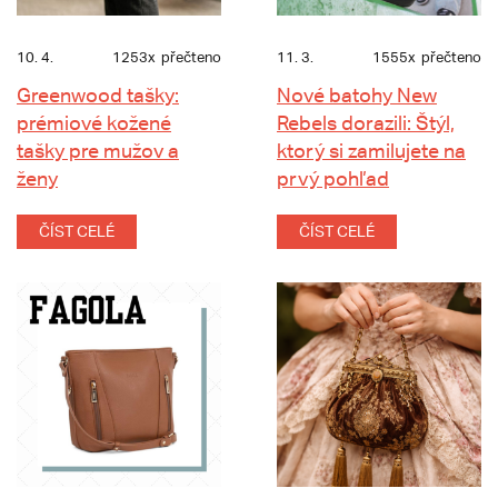
10. 4.
1253x
přečteno
11. 3.
1555x
přečteno
Greenwood tašky:
Nové batohy New
prémiové kožené
Rebels dorazili: Štýl,
tašky pre mužov a
ktorý si zamilujete na
ženy
prvý pohľad
ČÍST CELÉ
ČÍST CELÉ