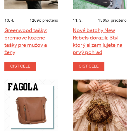
10. 4.
1269x
přečteno
11. 3.
1565x
přečteno
Greenwood tašky:
Nové batohy New
prémiové kožené
Rebels dorazili: Štýl,
tašky pre mužov a
ktorý si zamilujete na
ženy
prvý pohľad
ČÍST CELÉ
ČÍST CELÉ