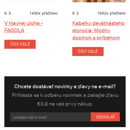
9. 3.
1430x
přečteno
9. 2.
1602x
přečteno
V hlavnej úlohe -
Kabelky devätnásteho
FAGOLA
storočia: Módny
doplnok s príbehom
ČÍST CELÉ
ČÍST CELÉ
Chcete dostávať novinky a zľavy na e-mail?
Prihláste sa k odberu noviniek a získajte zľavu
€3,8 na váš prvý nákup.
ODOSLAŤ