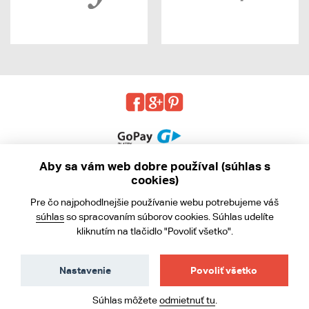
Aby sa vám web dobre používal (súhlas s
cookies)
© 2013 - 2026 kabea.cz
Pre čo najpohodlnejšie používanie webu potrebujeme váš
Obchodné podmienky
súhlas
so spracovaním súborov cookies. Súhlas udelíte
kliknutím na tlačidlo "Povoliť všetko".
Ochrana osobných údajov
Cookies
Nastavenie
Povoliť všetko
Súhlas môžete
odmietnuť tu
.