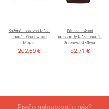
Kožená cestovná taška
Pánska kožená
hnedá - Greenwood
crossbody taška hnedá -
Moper
Greenwood Olwen
202,69 €
82,71 €
Prečo nakupovať u nás?