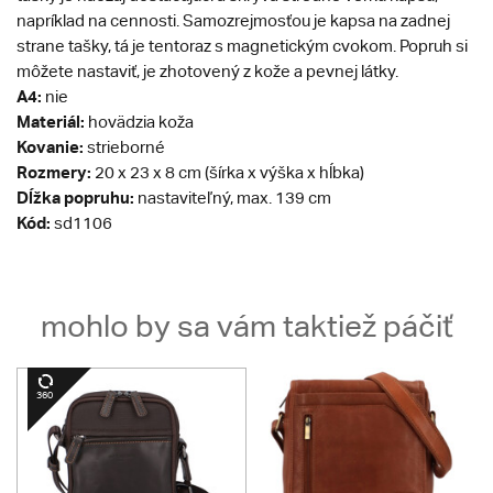
napríklad na cennosti. Samozrejmosťou je kapsa na zadnej
strane tašky, tá je tentoraz s magnetickým cvokom. Popruh si
môžete nastaviť, je zhotovený z kože a pevnej látky.
A4:
nie
Materiál:
hovädzia koža
Kovanie:
strieborné
Rozmery:
20 x 23 x 8 cm (šírka x výška x hĺbka)
Dĺžka popruhu:
nastaviteľný, max. 139 cm
Kód:
sd1106
mohlo by sa vám taktiež páčiť