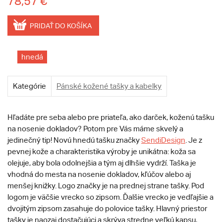
78,57 €
PRIDAŤ DO KOŠÍKA
hnedá
Kategórie
Pánské kožené tašky a kabelky
Hľadáte pre seba alebo pre priateľa, ako darček, koženú tašku
na nosenie dokladov? Potom pre Vás máme skvelý a
jedinečný tip! Novú hnedú tašku značky
SendiDesign
. Je z
pevnej kože a charakteristika výroby je unikátna: koža sa
olejuje, aby bola odolnejšia a tým aj dlhšie vydrží. Taška je
vhodná do mesta na nosenie dokladov, kľúčov alebo aj
menšej knižky. Logo značky je na prednej strane tašky. Pod
logom je väčšie vrecko so zipsom. Ďalšie vrecko je vedľajšie a
dvojitým zipsom zasahuje do polovice tašky. Hlavný priestor
tašky je naozaj dostačujúci a skrýva stredne veľkú kapsu,