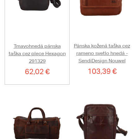
Pánska kožená taška cez
Tmavohnedá pánska
rameno svetlo hnedá -
taška cez plece Hexagon
SendiDesign Nouwel
291329
103,39 €
62,02 €