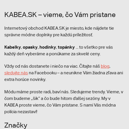
KABEA.SK – vieme, čo Vám pristane
Internetový obchod KABEA.SK je miesto, kde nájdete tie
správne módne doplnky pre každú príležitosť.
Kabelky
opasky
hodinky
topánky
,
,
,
... to všetko pre vás
každý deň vyberáme a ponúkame za skvelé ceny.
Vždy od nás dostanete i niečo na viac. Čítajte náš
blog
,
sledujte nás
na Facebooku – a neunikne Vám žiadna zľava ani
extra horúce novinky.
Módu máme proste radi, baví nás. Sledujeme trendy. Vieme, v
čom budeme „šik“ a čo bude hitom ďalšej sezóny. My v
KABEA proste vieme, čo Vám pristane. S nami Vás módna
polícia nezastaví!
Značky