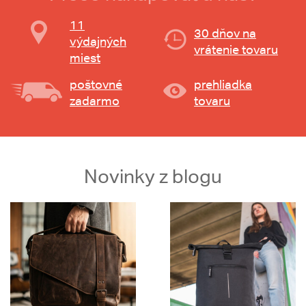
11
30 dňov na
výdajných
vrátenie tovaru
miest
poštovné
prehliadka
zadarmo
tovaru
Novinky z blogu