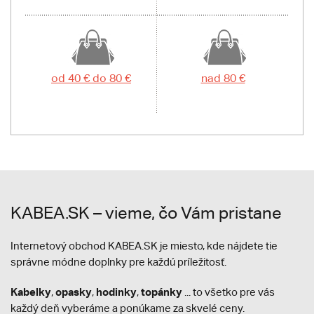
od 40 € do 80 €
nad 80 €
KABEA.SK – vieme, čo Vám pristane
Internetový obchod KABEA.SK je miesto, kde nájdete tie
správne módne doplnky pre každú príležitosť.
Kabelky
opasky
hodinky
topánky
,
,
,
... to všetko pre vás
každý deň vyberáme a ponúkame za skvelé ceny.