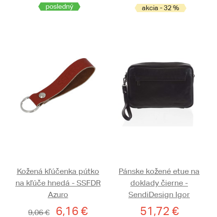
posledný
akcia - 32 %
Kožená kľúčenka pútko
Pánske kožené etue na
na kľúče hnedá - SSFDR
doklady čierne -
Azuro
SendiDesign Igor
6,16 €
51,72 €
9,06 €