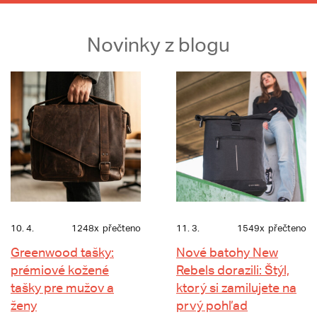
Novinky z blogu
10. 4.
1248x
přečteno
11. 3.
1549x
přečteno
Greenwood tašky:
Nové batohy New
prémiové kožené
Rebels dorazili: Štýl,
tašky pre mužov a
ktorý si zamilujete na
ženy
prvý pohľad