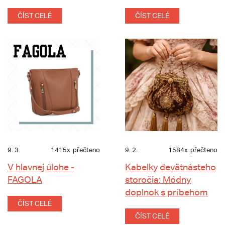
ČÍST CELÉ
ČÍST CELÉ
9. 3.
1415x
přečteno
9. 2.
1584x
přečteno
V hlavnej úlohe -
Kabelky devätnásteho
FAGOLA
storočia: Módny
doplnok s príbehom
ČÍST CELÉ
ČÍST CELÉ