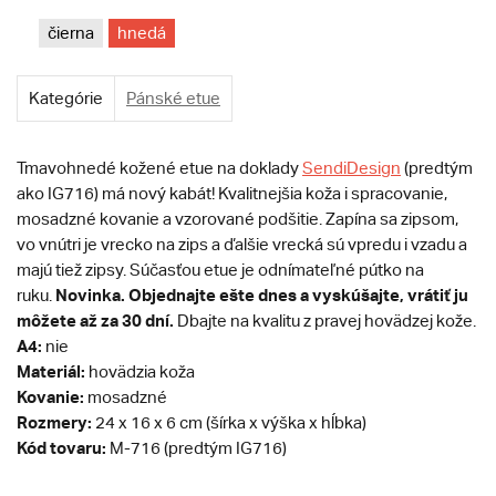
čierna
hnedá
Kategórie
Pánské etue
Tmavohnedé kožené etue na doklady
SendiDesign
(predtým
ako IG716) má nový kabát! Kvalitnejšia koža i spracovanie,
mosadzné kovanie a vzorované podšitie. Zapína sa zipsom,
vo vnútri je vrecko na zips a ďalšie vrecká sú vpredu i vzadu a
majú tiež zipsy. Súčasťou etue je odnímateľné pútko na
Novinka.
Objednajte ešte dnes a vyskúšajte, vrátiť ju
ruku.
môžete až za 30 dní.
Dbajte na kvalitu z pravej hovädzej kože.
A4:
nie
Materiál:
hovädzia koža
Kovanie:
mosadzné
Rozmery:
24 x 16 x 6 cm (šírka x výška x hĺbka)
Kód tovaru:
M-716 (predtým IG716)