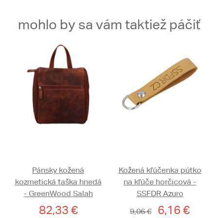
mohlo by sa vám taktiež páčiť
Pánsky kožená
Kožená kľúčenka pútko
kozmetická taška hnedá
na kľúče horčicová -
- GreenWood Salah
SSFDR Azuro
82,33 €
6,16 €
9,06 €