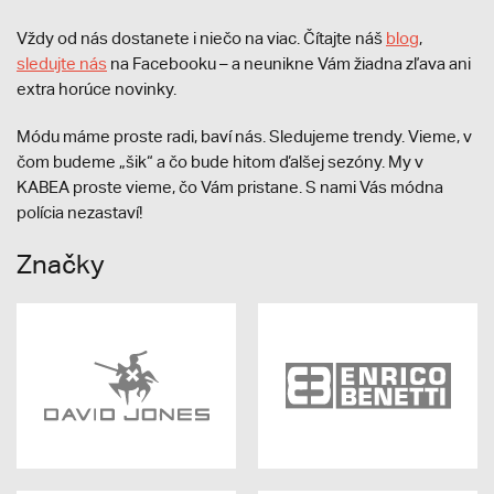
Vždy od nás dostanete i niečo na viac. Čítajte náš
blog
,
sledujte nás
na Facebooku – a neunikne Vám žiadna zľava ani
extra horúce novinky.
Módu máme proste radi, baví nás. Sledujeme trendy. Vieme, v
čom budeme „šik“ a čo bude hitom ďalšej sezóny. My v
KABEA proste vieme, čo Vám pristane. S nami Vás módna
polícia nezastaví!
Značky