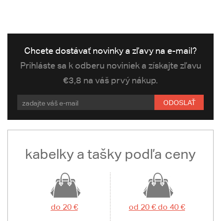
Chcete dostávať novinky a zľavy na e-mail?
Prihláste sa k odberu noviniek a získajte zľavu
€3,8 na váš prvý nákup.
ODOSLAŤ
kabelky a tašky podľa ceny
do 20 €
od 20 € do 40 €