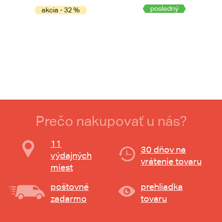
posledný
akcia - 32 %
Prečo nakupovať u nás?
11
30 dňov na
výdajných
vrátenie tovaru
miest
poštovné
prehliadka
zadarmo
tovaru