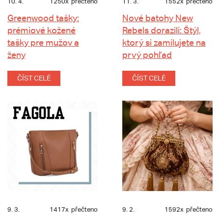
10. 4.
1250x
přečteno
11. 3.
1552x
přečteno
Greenwood tašky:
Nové batohy New
prémiové kožené
Rebels dorazili: Štýl,
tašky pre mužov a
ktorý si zamilujete na
ženy
prvý pohľad
ČÍST CELÉ
ČÍST CELÉ
9. 3.
1417x
přečteno
9. 2.
1592x
přečteno