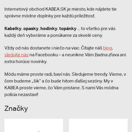
Internetový obchod KABEA.SK je miesto, kde nájdete tie
správne módne doplnky pre každú príležitosť.
Kabelky
opasky
hodinky
topánky
,
,
,
... to všetko pre vás
každý deň vyberáme a ponúkame za skvelé ceny.
Vždy od nás dostanete i niečo na viac. Čítajte náš
blog
,
sledujte nás
na Facebooku – a neunikne Vám žiadna zľava ani
extra horúce novinky.
Módu máme proste radi, baví nás. Sledujeme trendy. Vieme, v
čom budeme „šik“ a čo bude hitom ďalšej sezóny. My v
KABEA proste vieme, čo Vám pristane. S nami Vás módna
polícia nezastaví!
Značky