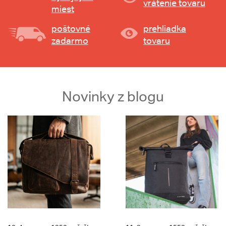
vrátenie tovaru
miest
poštovné
prehliadka
zadarmo
tovaru
Novinky z blogu