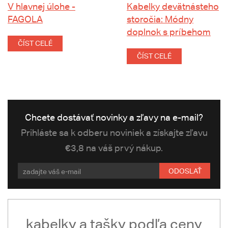
V hlavnej úlohe -
Kabelky devätnásteho
FAGOLA
storočia: Módny
doplnok s príbehom
ČÍST CELÉ
ČÍST CELÉ
Chcete dostávať novinky a zľavy na e-mail?
Prihláste sa k odberu noviniek a získajte zľavu
€3,8 na váš prvý nákup.
ODOSLAŤ
kabelky a tašky podľa ceny