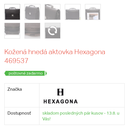
Kožená hnedá aktovka Hexagona
469537
poštovné zadarmo
Značka
Dostupnosť
skladom posledných pár kusov - 13.8. u
Vás!