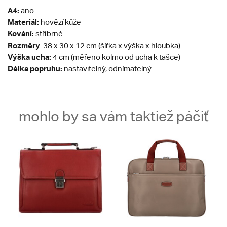
A4:
ano
Materiál:
hovězí kůže
Kování:
stříbrné
Rozměry
: 38 x 30 x 12 cm (šířka x výška x hloubka)
Výška ucha:
4 cm (měřeno kolmo od ucha k tašce)
Délka popruhu:
nastavitelný, odnímatelný
mohlo by sa vám taktiež páčiť