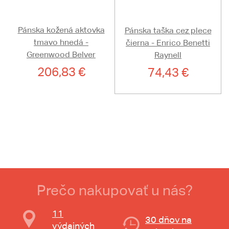
Pánska kožená aktovka
Pánska taška cez plece
tmavo hnedá -
čierna - Enrico Benetti
Greenwood Belver
Raynell
206,83 €
74,43 €
Prečo nakupovať u nás?
11
30 dňov na
výdajných