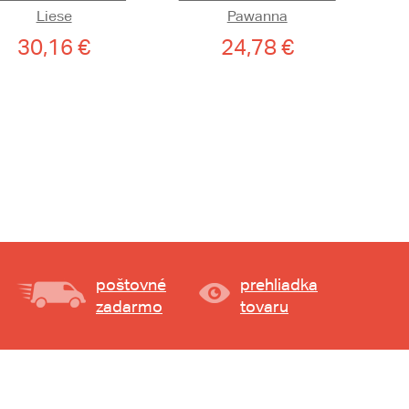
Liese
Pawanna
30,16 €
24,78 €
poštovné
prehliadka
zadarmo
tovaru