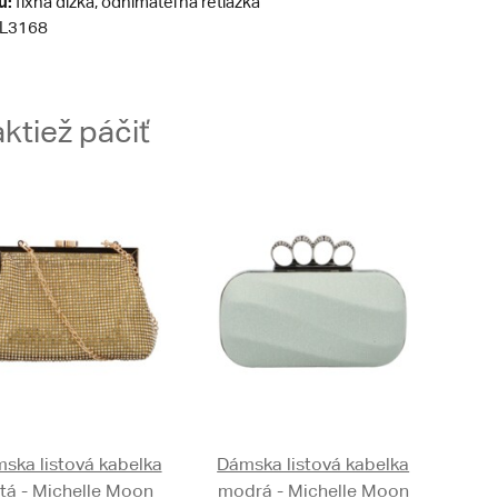
u:
fixná dĺžka, odnímateľná retiazka
L3168
ktiež páčiť
ska listová kabelka
Dámska listová kabelka
atá - Michelle Moon
modrá - Michelle Moon