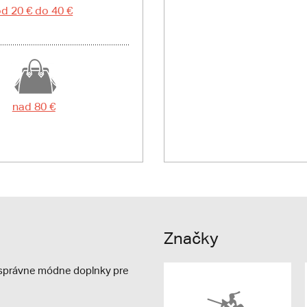
d 20 € do 40 €
nad 80 €
Značky
e správne módne doplnky pre