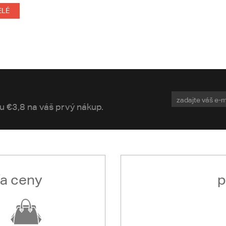
ELÉ
vu €3,8 na váš prvý nákup.
ľa ceny
p