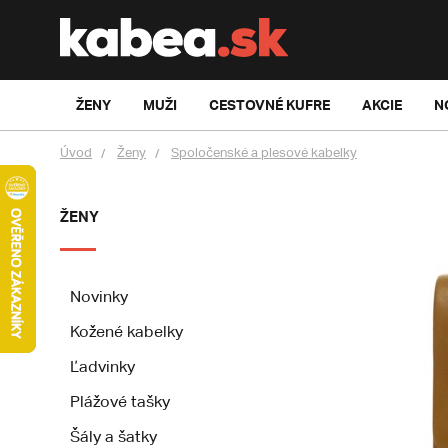
ŽENY
MUŽI
CESTOVNÉ KUFRE
AKCIE
N
Úvod
Ženy
Spoločenské a plesové kabelky
ŽENY
Novinky
Kožené kabelky
Ľadvinky
Plážové tašky
Šály a šatky