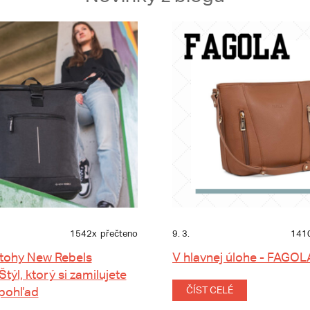
1542x
přečteno
9. 3.
141
tohy New Rebels
V hlavnej úlohe - FAGOL
 Štýl, ktorý si zamilujete
 pohľad
ČÍST CELÉ