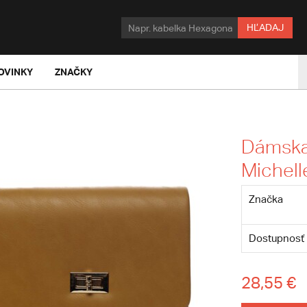
HĽADAJ
OVINKY
ZNAČKY
Dámska 
Michel
Značka
Dostupnosť
28,55 €