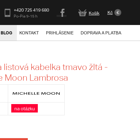
+420 725 419 680
Kč
€
Košík
Po-Pia 9-15 h
BLOG
KONTAKT
PRIHLÁSENIE
DOPRAVA A PLATBA
listová kabelka tmavo žltá -
le Moon Lambrosa
na otázku