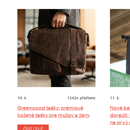
10. 4.
1242x
přečteno
11. 3.
Greenwood tašky: prémiové
Nové ba
kožené tašky pre mužov a ženy
dorazili:
na prvý
ČÍST CELÉ