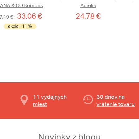
IANA & CO Kombes
Aurelie
33,06 €
24,78 €
7,19 €
akcia - 11 %
11 výdajných
30 dňov na
miest
vrátenie tovaru
Novinky z blogu