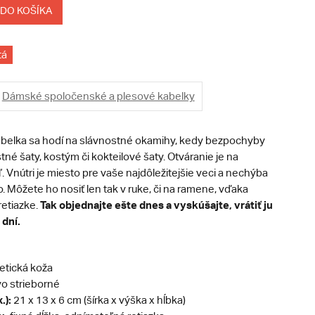
 DO KOŠÍKA
tá
Dámské spoločenské a plesové kabelky
abelka sa hodí na slávnostné okamihy, kedy bezpochyby
tné šaty, kostým či kokteilové šaty. Otváranie je na
. Vnútri je miesto pre vaše najdôležitejšie veci a nechýba
 Môžete ho nosiť len tak v ruke, či na ramene, vďaka
Tak objednajte ešte dnes a vyskúšajte, vrátiť ju
retiazke.
dní.
etická koža
o strieborné
.):
21 x 13 x 6 cm (šírka x výška x hĺbka)