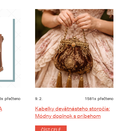
0x
přečteno
9. 2.
1581x
přečteno
A
Kabelky devätnásteho storočia:
Módny doplnok s príbehom
ČÍST CELÉ