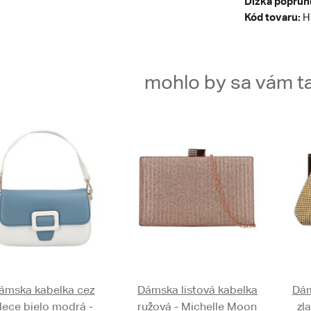
Dĺžka popruh
Kód tovaru:
H
mohlo by sa vám ta
ámska kabelka cez
Dámska listová kabelka
Dám
lece bielo modrá -
ružová - Michelle Moon
zl