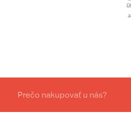
D
3
Prečo nakupovať u nás?