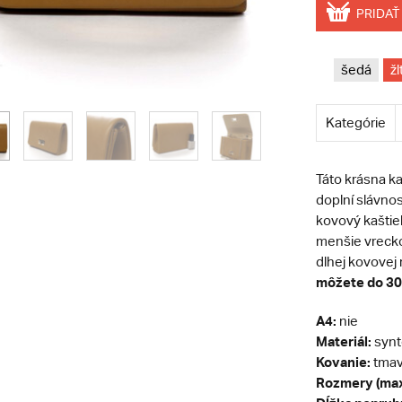
PRIDAŤ
šedá
žl
Kategórie
Táto krásna k
doplní slávnos
kovový kaštieľ
menšie vrecko.
dlhej kovovej 
môžete do 30 
A4:
nie
Materiál:
synt
Kovanie:
tmav
Rozmery (max