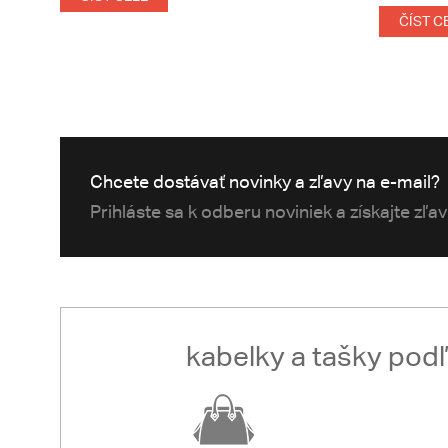
ČÍST C
Chcete dostávať novinky a zľavy na e-mail?
Prihláste sa k odberu noviniek a získajte zľa
kabelky a tašky pod