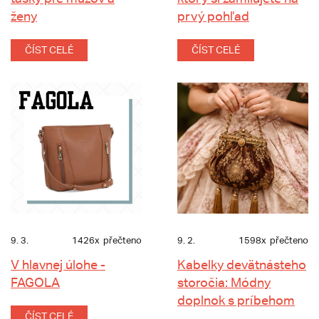
ženy
prvý pohľad
ČÍST CELÉ
ČÍST CELÉ
9. 3.
1426x
přečteno
9. 2.
1598x
přečteno
V hlavnej úlohe -
Kabelky devätnásteho
FAGOLA
storočia: Módny
doplnok s príbehom
ČÍST CELÉ