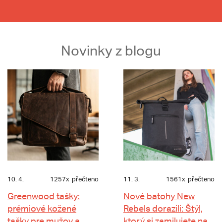
Novinky z blogu
10. 4.
1257x
přečteno
11. 3.
1561x
přečteno
Greenwood tašky:
Nové batohy New
prémiové kožené
Rebels dorazili: Štýl,
tašky pre mužov a
ktorý si zamilujete na