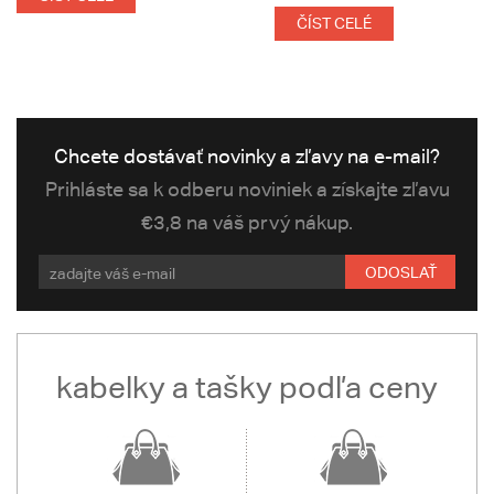
ČÍST CELÉ
Chcete dostávať novinky a zľavy na e-mail?
Prihláste sa k odberu noviniek a získajte zľavu
€3,8 na váš prvý nákup.
ODOSLAŤ
kabelky a tašky podľa ceny