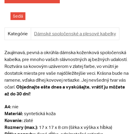
šedá
Kategórie
Dámské spoločenské a plesové kabelky
Zaujímavá, pevná a okrúhla dámska koženková spoločenská
kabelka, pre mnoho vašich slávnostných aj bežných udalostí.
Roztvára sa kovovým uzáverom v zlatej farbe, vo vnútri je
dostatok miesta pre vaše najdôležitejšie veci. Krásna bude na
ramene, vďaka dlhej kovovej retiazke. Jej nevšedný tvar vás
Objednajte ešte dnes a vyskúšajte, vrátiť ju môžete
očarí.
až do 30 dní!
A4:
nie
Materiál:
syntetická koža
Kovanie:
zlaté
Rozmery (max.):
17 x 17 x 8 cm (šírka x výška x hĺbka)