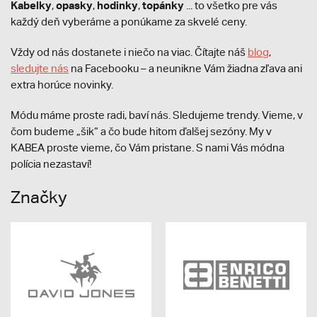
Kabelky
opasky
hodinky
topánky
,
,
,
... to všetko pre vás
každý deň vyberáme a ponúkame za skvelé ceny.
Vždy od nás dostanete i niečo na viac. Čítajte náš
blog
,
sledujte nás
na Facebooku – a neunikne Vám žiadna zľava ani
extra horúce novinky.
Módu máme proste radi, baví nás. Sledujeme trendy. Vieme, v
čom budeme „šik“ a čo bude hitom ďalšej sezóny. My v
KABEA proste vieme, čo Vám pristane. S nami Vás módna
polícia nezastaví!
Značky