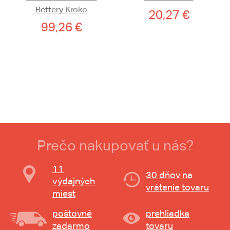
Bettery Kroko
20,27 €
99,26 €
Prečo nakupovať u nás?
11
30 dňov na
výdajných
vrátenie tovaru
miest
poštovné
prehliadka
zadarmo
tovaru