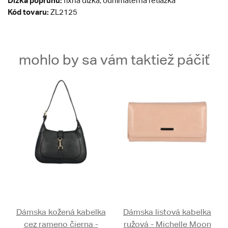
Dĺžka popruhu:
fixná dĺžka, odnímateľná retiazka
Kód tovaru:
ZL2125
mohlo by sa vám taktiež páčiť
Dámska kožená kabelka
Dámska listová kabelka
cez rameno čierna -
ružová - Michelle Moon