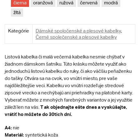
čierna
oranžová
ružová
červená
modrá
žltá
Kategórie
Dámské spoločenské a plesové kabelky
,
Černé společenské a plesové kabelky
Listová kabelka či malá večerná kabelka nesmie chýbať v
žiadnom dámskom šatníku. Túto krásku môžete využiť ako
jednoduchú listovú kabelku do ruky, či ako väčšiu peňaženku
do tašky. Otvára sa na cvok, vo vnútri miesto, pre vaše
najdôležitejšie veci. Kabelku vo vnútri rozdeľuje stredové
zipsové vrecko a nechýbajú ani priehradky na platobné karty.
Vyberať môžete z mnohých farebných variantov a jej využitie
T
ak objednajte ešte dnes a vyskúšajte,
záleží len na vás.
vrátiť ho môžete do 30tich dní.
A4:
nie
Materiál:
syntetická koža