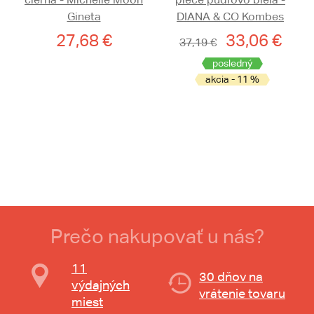
Gineta
DIANA & CO Kombes
27,68 €
33,06 €
37,19 €
posledný
akcia - 11 %
Prečo nakupovať u nás?
11
30 dňov na
výdajných
vrátenie tovaru
miest