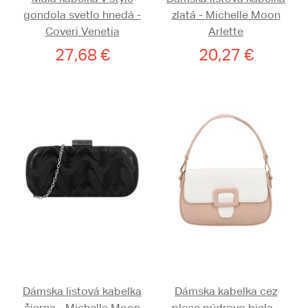
gondola svetlo hnedá -
zlatá - Michelle Moon
Coveri Venetia
Arlette
27,68 €
20,27 €
Dámska listová kabelka
Dámska kabelka cez
čierna - Michelle Moon
plece púdrovo biela -