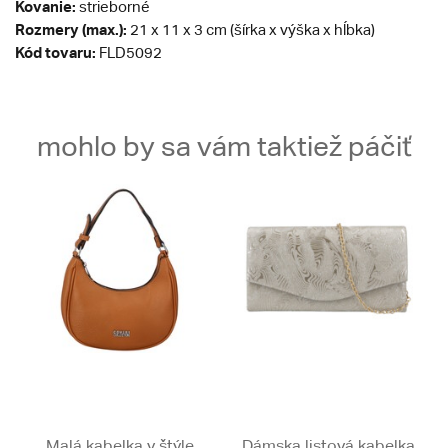
Kovanie:
strieborné
Rozmery (max.):
21 x 11 x 3 cm (šírka x výška x hĺbka)
Kód tovaru:
FLD5092
mohlo by sa vám taktiež páčiť
Malá kabelka v štýle
Dámska listová kabelka