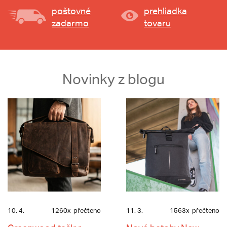
poštovné
prehliadka
zadarmo
tovaru
Novinky z blogu
10. 4.
1260x
přečteno
11. 3.
1563x
přečteno