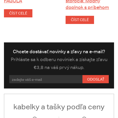
FAGOLA
storočia: Módny
doplnok s príbehom
ČÍST CELÉ
ČÍST CELÉ
Chcete dostávať novinky a zľavy na e-mail?
Prihláste sa k odberu noviniek a získajte zľavu
€3,8 na váš prvý nákup.
ODOSLAŤ
kabelky a tašky podľa ceny