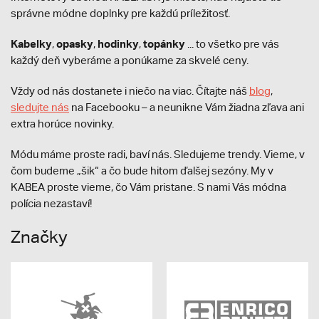
správne módne doplnky pre každú príležitosť.
Kabelky
opasky
hodinky
topánky
,
,
,
... to všetko pre vás
každý deň vyberáme a ponúkame za skvelé ceny.
Vždy od nás dostanete i niečo na viac. Čítajte náš
blog
,
sledujte nás
na Facebooku – a neunikne Vám žiadna zľava ani
extra horúce novinky.
Módu máme proste radi, baví nás. Sledujeme trendy. Vieme, v
čom budeme „šik“ a čo bude hitom ďalšej sezóny. My v
KABEA proste vieme, čo Vám pristane. S nami Vás módna
polícia nezastaví!
Značky