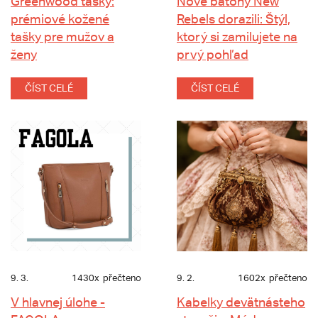
Greenwood tašky:
Nové batohy New
prémiové kožené
Rebels dorazili: Štýl,
tašky pre mužov a
ktorý si zamilujete na
ženy
prvý pohľad
ČÍST CELÉ
ČÍST CELÉ
9. 3.
1430x
přečteno
9. 2.
1602x
přečteno
V hlavnej úlohe -
Kabelky devätnásteho