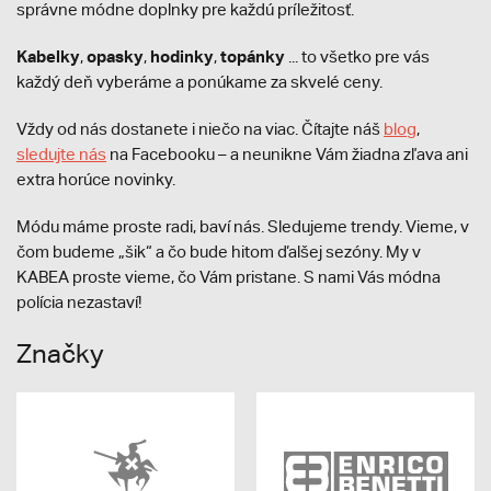
správne módne doplnky pre každú príležitosť.
Kabelky
opasky
hodinky
topánky
,
,
,
... to všetko pre vás
každý deň vyberáme a ponúkame za skvelé ceny.
Vždy od nás dostanete i niečo na viac. Čítajte náš
blog
,
sledujte nás
na Facebooku – a neunikne Vám žiadna zľava ani
extra horúce novinky.
Módu máme proste radi, baví nás. Sledujeme trendy. Vieme, v
čom budeme „šik“ a čo bude hitom ďalšej sezóny. My v
KABEA proste vieme, čo Vám pristane. S nami Vás módna
polícia nezastaví!
Značky