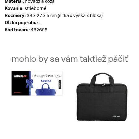
Materiál:
hovädzia koža
Kovanie:
strieborné
Rozmery:
38 x 27 x 5 cm (šírka x výška x hĺbka)
Dĺžka popruhu:
-
Kód tovaru:
462695
mohlo by sa vám taktiež páčiť