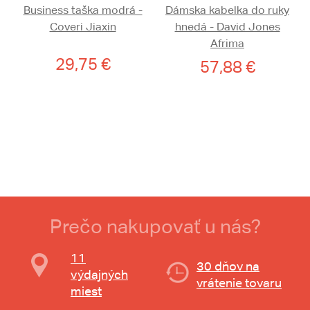
Business taška modrá -
Dámska kabelka do ruky
Coveri Jiaxin
hnedá - David Jones
Afrima
29,75 €
57,88 €
Prečo nakupovať u nás?
11
30 dňov na
výdajných
vrátenie tovaru
miest