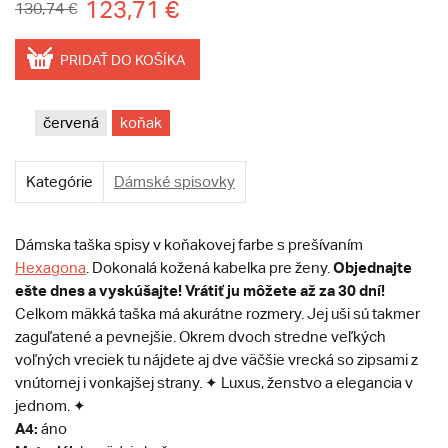
123,71 €
130,74 €
PRIDAŤ DO KOŠÍKA
červená
koňak
Kategórie
Dámské spisovky
Dámska taška spisy v koňakovej farbe s prešívaním
Objednajte
Hexagona
. Dokonalá kožená kabelka pre ženy.
ešte dnes a vyskúšajte! Vrátiť ju môžete až za 30 dní!
Celkom mäkká taška má akurátne rozmery. Jej uši sú takmer
zaguľatené a pevnejšie. Okrem dvoch stredne veľkých
voľných vreciek tu nájdete aj dve väčšie vrecká so zipsami z
vnútornej i vonkajšej strany. ✦ Luxus, ženstvo a elegancia v
jednom. ✦
A4:
áno