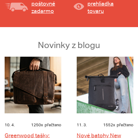
poštovné
prehliadka
zadarmo
tovaru
Novinky z blogu
10. 4.
1250x
přečteno
11. 3.
1552x
přečteno
Greenwood tašky:
Nové batohy New