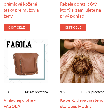
prémiové kožené
Rebels dorazili: Štýl,
tašky pre mužov a
ktorý si zamilujete na
ženy
prvý pohľad
ČÍST CELÉ
ČÍST CELÉ
9. 3.
1415x
přečteno
9. 2.
1589x
přečteno
V hlavnej úlohe -
Kabelky devätnásteho
FAGOLA
storočia: Módny