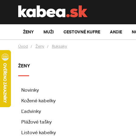
ŽENY
MUŽI
CESTOVNÉ KUFRE
AKCIE
N
Úvod
Ženy
Ruksaky
ŽENY
Novinky
Kožené kabelky
Ľadvinky
Plážové tašky
Listové kabelky