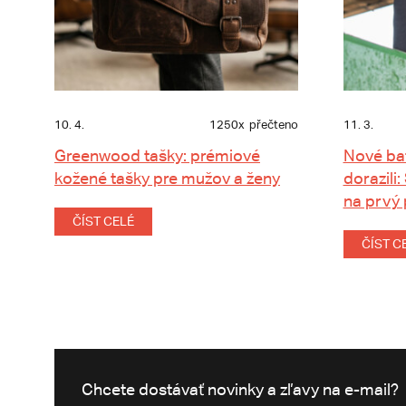
10. 4.
1250x
přečteno
11. 3.
Greenwood tašky: prémiové
Nové ba
kožené tašky pre mužov a ženy
dorazili:
na prvý
ČÍST CELÉ
ČÍST C
Chcete dostávať novinky a zľavy na e-mail?