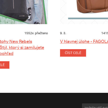
1552x
přečteno
9. 3.
141
tohy New Rebels
V hlavnej úlohe - FAGOL
 Štýl, ktorý si zamilujete
 pohľad
ČÍST CELÉ
ELÉ