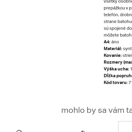
všetky osobné 
prepážkou v p
telefón, drob
strane batohu-
sú spojené do 
môžete batoh p
A4:
áno
Materiál:
synt
Kovanie:
stri
Rozmery (max
Výška ucha:
1
Dĺžka popruh
Kód tovaru:
7
mohlo by sa vám ta