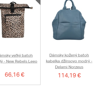
Dámsky kožený batoh
ámsky veľký batoh
kabelka džínsovo modrý -
ý - New Rebels Leeo
Delami Norzeus
66,16 €
114,19 €