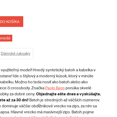
 DO KOŠÍKA
hnedá
Dámské ruksaky
využiteľný model! Hnedý syntetický batoh a kabelka v
stane! Ide o štýlový a moderný kúsok, ktorý v minúte
kabelku. Možno ho teda nosiť ako batoh alebo ako
lece či crossbody. Značka
Paolo Bags
ponúka skvelé
Objednajte ešte dnes a vyskúšajte,
robky za dobré ceny.
te až za 30 dní!
Batoh je stredných až väčších rozmerov.
 dominuje väčšie obdĺžnikové vrecko na zips, za ním sa
kapsa. Hlavné vrecko má masívnejší zips. Batoh pojme