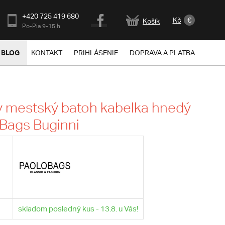
+420 725 419 680
Kč
€
Košík
Po-Pia 9-15 h
BLOG
KONTAKT
PRIHLÁSENIE
DOPRAVA A PLATBA
 mestský batoh kabelka hnedý
 Bags Buginni
skladom posledný kus - 13.8. u Vás!