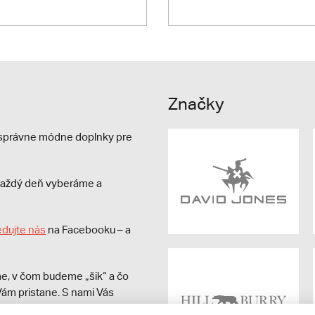
Značky
e správne módne doplnky pre
s každý deň vyberáme a
edujte nás
na Facebooku – a
e, v čom budeme „šik“ a čo
ám pristane. S nami Vás