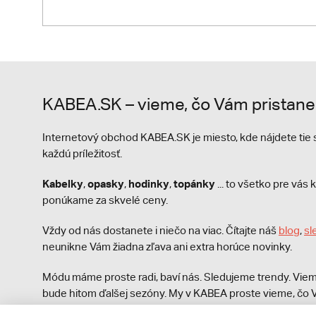
KABEA.SK – vieme, čo Vám pristane
Internetový obchod KABEA.SK je miesto, kde nájdete ti
každú príležitosť.
Kabelky
opasky
hodinky
topánky
,
,
,
... to všetko pre vá
ponúkame za skvelé ceny.
Vždy od nás dostanete i niečo na viac. Čítajte náš
blog
,
sl
neunikne Vám žiadna zľava ani extra horúce novinky.
Módu máme proste radi, baví nás. Sledujeme trendy. Viem
bude hitom ďalšej sezóny. My v KABEA proste vieme, čo V
módna polícia nezastaví!