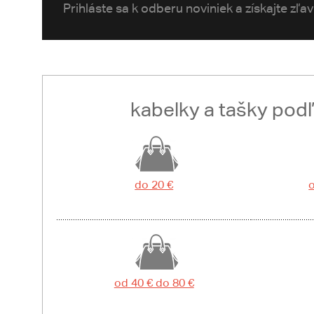
Prihláste sa k odberu noviniek a získajte zľa
kabelky a tašky pod
do 20 €
o
od 40 € do 80 €