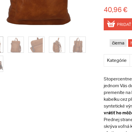
40,96 €
PRIDAŤ
čierna
Kategórie
Stopercentne 
jednom Vás do
premeníte na 
kabelku cez p
syntetické vý
vrátiť ho môže
Prednej strane
skrýva voľná 