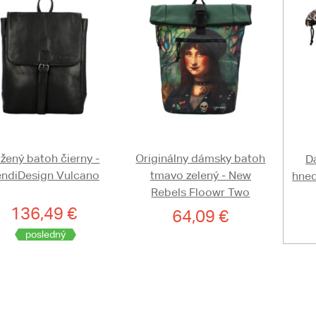
žený batoh čierny -
Originálny dámsky batoh
D
ndiDesign Vulcano
tmavo zelený - New
hned
Rebels Floowr Two
136,49 €
64,09 €
posledný