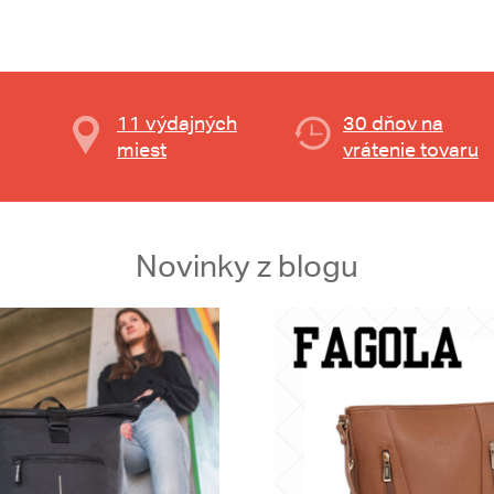
11 výdajných
30 dňov na
miest
vrátenie tovaru
Novinky z blogu