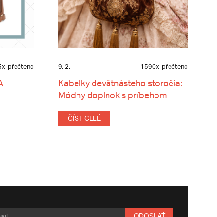
5x
přečteno
9. 2.
1590x
přečteno
A
Kabelky devätnásteho storočia:
Módny doplnok s príbehom
ČÍST CELÉ
ODOSLAŤ