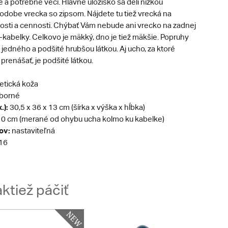
a potrebné veci. Hlavné úložisko sa delí nízkou
odobe vrecka so zipsom. Nájdete tu tiež vrecká na
nosti a cennosti. Chýbať Vám nebude ani vrecko na zadnej
kabelky. Celkovo je mäkký, dno je tiež mäkšie. Popruhy
jedného a podšité hrubšou látkou. Aj ucho, za ktoré
renášať, je podšité látkou.
etická koža
eborné
.):
30,5 x 36 x 13 cm (šírka x výška x hĺbka)
0 cm (merané od ohybu ucha kolmo ku kabelke)
ov:
nastaviteľná
16
ktiež páčiť