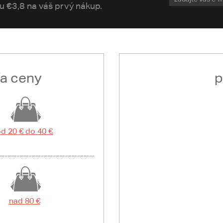
vu €3,8 na váš prvý nákup.
ľa ceny
p
d 20 € do 40 €
nad 80 €