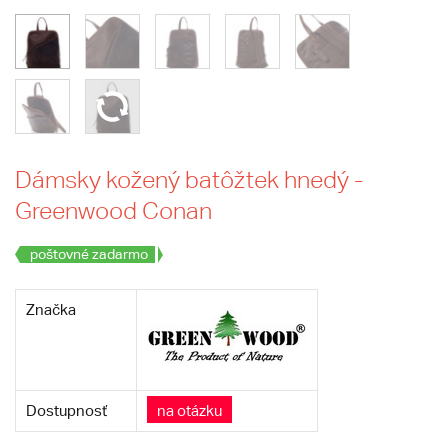
Dámsky kožený batôžtek hnedý -
Greenwood Conan
poštovné zadarmo
Značka
Dostupnosť
na otázku