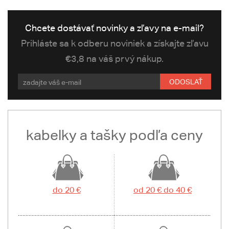
Chcete dostávať novinky a zľavy na e-mail?
Prihláste sa k odberu noviniek a získajte zľavu
€3,8 na váš prvý nákup.
ODOSLAŤ
kabelky a tašky podľa ceny
do 20 €
od 20 € do 40 €