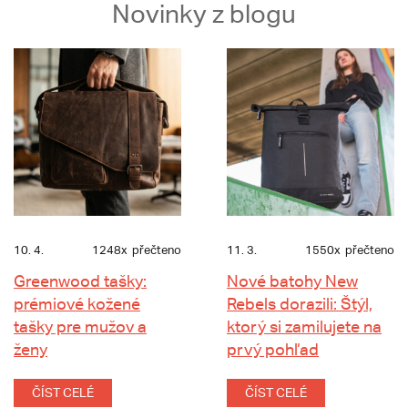
Novinky z blogu
10. 4.
1248x
přečteno
11. 3.
1550x
přečteno
Greenwood tašky:
Nové batohy New
prémiové kožené
Rebels dorazili: Štýl,
tašky pre mužov a
ktorý si zamilujete na
ženy
prvý pohľad
ČÍST CELÉ
ČÍST CELÉ