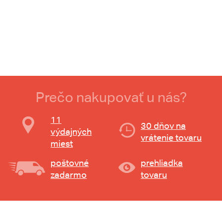
Prečo nakupovať u nás?
11
30 dňov na
výdajných
vrátenie tovaru
miest
poštovné
prehliadka
zadarmo
tovaru