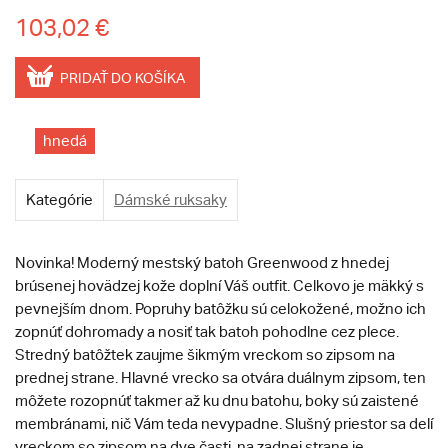
103,02 €
PRIDAŤ DO KOŠÍKA
hnedá
Kategórie
Dámské ruksaky
Novinka! Moderný mestský batoh Greenwood z hnedej
brúsenej hovädzej kože doplní Váš outfit. Celkovo je mäkký s
pevnejším dnom. Popruhy batôžku sú celokožené, možno ich
zopnúť dohromady a nosiť tak batoh pohodlne cez plece.
Stredný batôžtek zaujme šikmým vreckom so zipsom na
prednej strane. Hlavné vrecko sa otvára duálnym zipsom, ten
môžete rozopnúť takmer až ku dnu batohu, boky sú zaistené
membránami, nič Vám teda nevypadne. Slušný priestor sa delí
vreckom so zipsom na dve časti, na zadnej strane je