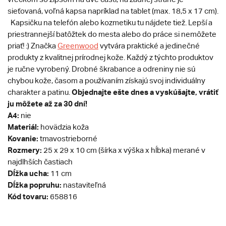
sieťovaná, voľná kapsa napríklad na tablet (max. 18,5 x 17 cm).
Kapsičku na telefón alebo kozmetiku tu nájdete tiež. Lepší a
priestrannejší batôžtek do mesta alebo do práce si nemôžete
priať! :) Značka
Greenwood
vytvára praktické a jedinečné
produkty z kvalitnej prírodnej kože. Každý z týchto produktov
je ručne vyrobený. Drobné škrabance a odreniny nie sú
chybou kože, časom a používaním získajú svoj individuálny
Objednajte ešte dnes a vyskúšajte, vrátiť
charakter a patinu.
ju môžete až za 30 dní!
A4:
nie
Materiál:
hovädzia koža
Kovanie:
tmavostrieborné
Rozmery:
25 x 29 x 10 cm (šírka x výška x hĺbka) merané v
najdlhších častiach
Dĺžka ucha:
11 cm
Dĺžka popruhu:
nastaviteľná
Kód tovaru:
658816