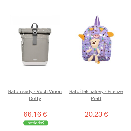
Batoh šedý - Vuch Virion
Batôžtek fialový - Firenze
Dotty
Prett
66,16 €
20,23 €
posledný