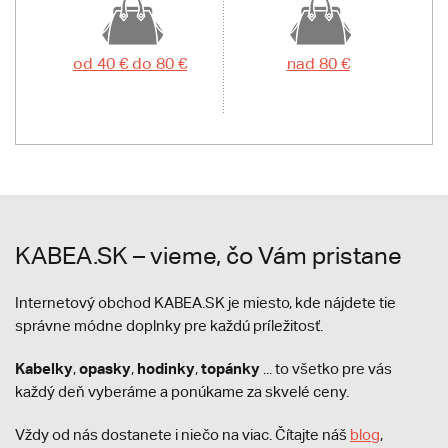
od 40 € do 80 €
nad 80 €
KABEA.SK – vieme, čo Vám pristane
Internetový obchod KABEA.SK je miesto, kde nájdete tie
správne módne doplnky pre každú príležitosť.
Kabelky
opasky
hodinky
topánky
,
,
,
... to všetko pre vás
každý deň vyberáme a ponúkame za skvelé ceny.
Vždy od nás dostanete i niečo na viac. Čítajte náš
blog
,