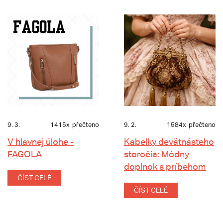
9. 3.
1415x
přečteno
9. 2.
1584x
přečteno
V hlavnej úlohe -
Kabelky devätnásteho
FAGOLA
storočia: Módny
doplnok s príbehom
ČÍST CELÉ
ČÍST CELÉ