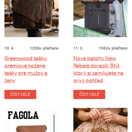
10. 4.
1250x
přečteno
11. 3.
1552x
přečteno
Greenwood tašky:
Nové batohy New
prémiové kožené
Rebels dorazili: Štýl,
tašky pre mužov a
ktorý si zamilujete na
ženy
prvý pohľad
ČÍST CELÉ
ČÍST CELÉ