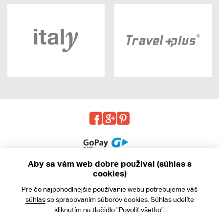
Aby sa vám web dobre používal (súhlas s
cookies)
© 2013 - 2026 kabea.cz
Pre čo najpohodlnejšie používanie webu potrebujeme váš
Obchodné podmienky
súhlas
so spracovaním súborov cookies. Súhlas udelíte
kliknutím na tlačidlo "Povoliť všetko".
Ochrana osobných údajov