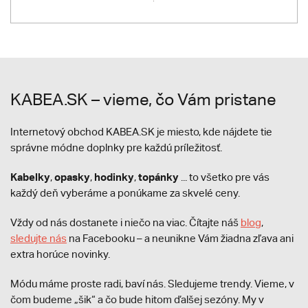
KABEA.SK – vieme, čo Vám pristane
Internetový obchod KABEA.SK je miesto, kde nájdete tie
správne módne doplnky pre každú príležitosť.
Kabelky
opasky
hodinky
topánky
,
,
,
... to všetko pre vás
každý deň vyberáme a ponúkame za skvelé ceny.
Vždy od nás dostanete i niečo na viac. Čítajte náš
blog
,
sledujte nás
na Facebooku – a neunikne Vám žiadna zľava ani
extra horúce novinky.
Módu máme proste radi, baví nás. Sledujeme trendy. Vieme, v
čom budeme „šik“ a čo bude hitom ďalšej sezóny. My v