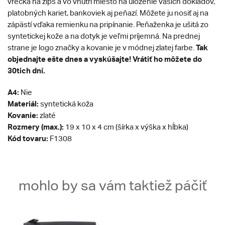
vrecká na zips a vo vnútri miesto na uloženie vašich dokladov,
platobných kariet, bankoviek aj peňazí. Môžete ju nosiť aj na
zápästí vďaka remienku na pripínanie. Peňaženka je ušitá zo
syntetickej kože a na dotyk je veľmi príjemná. Na prednej
Tak
strane je logo značky a kovanie je v módnej zlatej farbe.
objednajte ešte dnes a vyskúšajte! Vrátiť ho môžete do
30tich dní.
A4:
Nie
Materiál:
syntetická koža
Kovanie:
zlaté
Rozmery (max.):
19 x 10 x 4 cm (šírka x výška x hĺbka)
Kód tovaru:
F1308
mohlo by sa vám taktiež páčiť