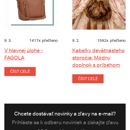
9. 3.
1417x
přečteno
9. 2.
1592x
přečteno
V hlavnej úlohe -
Kabelky devätnásteho
FAGOLA
storočia: Módny
doplnok s príbehom
ČÍST CELÉ
ČÍST CELÉ
Chcete dostávať novinky a zľavy na e-mail?
Prihláste sa k odberu noviniek a získajte zľavu