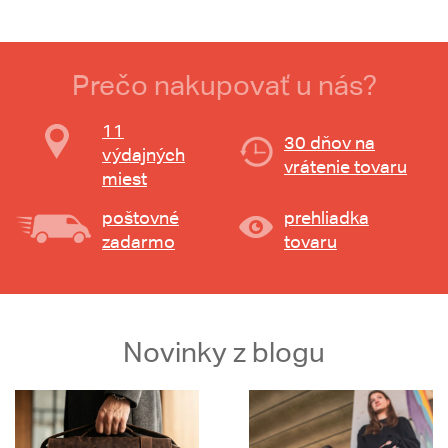
Prečo nakupovať u nás?
11
30 dňov na
výdajných
vrátenie tovaru
miest
poštovné
prehliadka
zadarmo
tovaru
Novinky z blogu