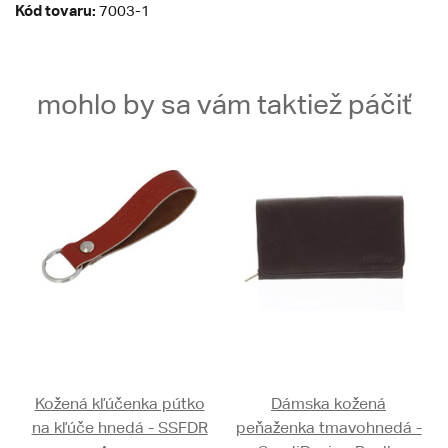
Kód tovaru:
7003-1
mohlo by sa vám taktiež páčiť
Kožená kľúčenka pútko
Dámska kožená
na kľúče hnedá - SSFDR
peňaženka tmavohnedá -