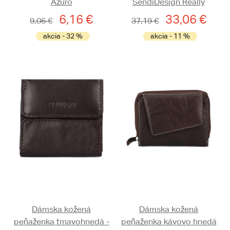
Azuro
SendiDesign Really
6,16 €
33,06 €
9,06 €
37,19 €
akcia - 32 %
akcia - 11 %
Dámska kožená
Dámska kožená
peňaženka tmavohnedá -
peňaženka kávovo hnedá