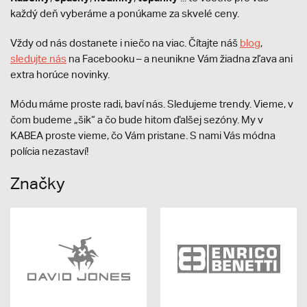
každý deň vyberáme a ponúkame za skvelé ceny.
Vždy od nás dostanete i niečo na viac. Čítajte náš
blog
,
sledujte nás
na Facebooku – a neunikne Vám žiadna zľava ani
extra horúce novinky.
Módu máme proste radi, baví nás. Sledujeme trendy. Vieme, v
čom budeme „šik“ a čo bude hitom ďalšej sezóny. My v
KABEA proste vieme, čo Vám pristane. S nami Vás módna
polícia nezastaví!
Značky