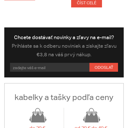
ČÍST CELÉ
Chcete dostávať novinky a zľavy na e-mail?
Prihláste sa k odberu noviniek a získajte zľavu
€3,8 na váš prvý nákup.
ODOSLAŤ
kabelky a tašky podľa ceny
do 20 €
od 20 € do 40 €