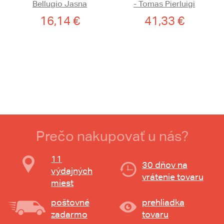
Bellugio Jasna
- Tomas Pierluigi
16,14 €
41,33 €
Prečo nakupovať u nás?
11
30 dňov na
výdajných
vrátenie tovaru
miest
poštovné
prehliadka
zadarmo
tovaru