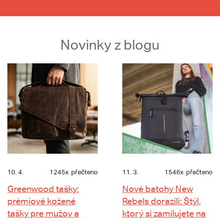
Novinky z blogu
10. 4.
1245x
přečteno
11. 3.
1546x
přečteno
Greenwood tašky:
Nové batohy New
prémiové kožené
Rebels dorazili: Štýl,
tašky pre mužov a
ktorý si zamilujete na