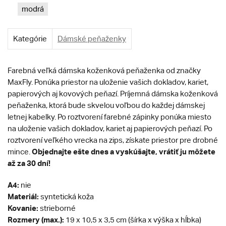
modrá
Kategórie
Dámské peňaženky
Farebná veľká dámska koženková peňaženka od značky
MaxFly. Ponúka priestor na uloženie vašich dokladov, kariet,
papierových aj kovových peňazí. Príjemná dámska koženková
peňaženka, ktorá bude skvelou voľbou do každej dámskej
letnej kabelky. Po roztvorení farebné zápinky ponúka miesto
na uloženie vašich dokladov, kariet aj papierových peňazí. Po
roztvorení veľkého vrecka na zips, získate priestor pre drobné
Objednajte ešte dnes a vyskúšajte, vrátiť ju môžete
mince.
až za 30 dní!
A4:
nie
Materiál:
syntetická koža
Kovanie:
strieborné
Rozmery (max.):
19 x 10,5 x 3,5 cm (šírka x výška x hĺbka)