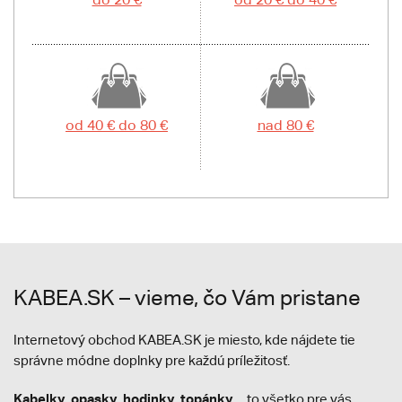
od 40 € do 80 €
nad 80 €
KABEA.SK – vieme, čo Vám pristane
Internetový obchod KABEA.SK je miesto, kde nájdete tie
správne módne doplnky pre každú príležitosť.
Kabelky
opasky
hodinky
topánky
,
,
,
... to všetko pre vás