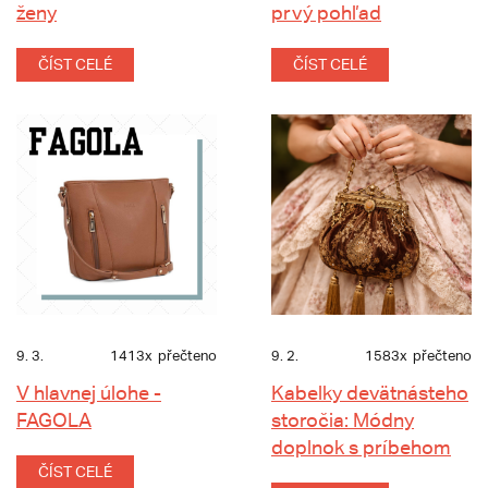
ženy
prvý pohľad
ČÍST CELÉ
ČÍST CELÉ
9. 3.
1413x
přečteno
9. 2.
1583x
přečteno
V hlavnej úlohe -
Kabelky devätnásteho
FAGOLA
storočia: Módny
doplnok s príbehom
ČÍST CELÉ