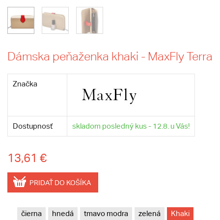
Dámska peňaženka khaki - MaxFly Terra
Značka
Dostupnosť
skladom posledný kus - 12.8. u Vás!
13,61 €
PRIDAŤ DO KOŠÍKA
čierna
hnedá
tmavo modra
zelená
Khaki