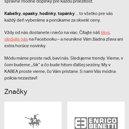
správne módne doplnky pre každú príležitosť.
Kabelky
opasky
hodinky
topánky
,
,
,
... to všetko pre vás
každý deň vyberáme a ponúkame za skvelé ceny.
Vždy od nás dostanete i niečo na viac. Čítajte náš
blog
,
sledujte nás
na Facebooku – a neunikne Vám žiadna zľava ani
extra horúce novinky.
Módu máme proste radi, baví nás. Sledujeme trendy. Vieme, v
čom budeme „šik“ a čo bude hitom ďalšej sezóny. My v
KABEA proste vieme, čo Vám pristane. S nami Vás módna
polícia nezastaví!
Značky