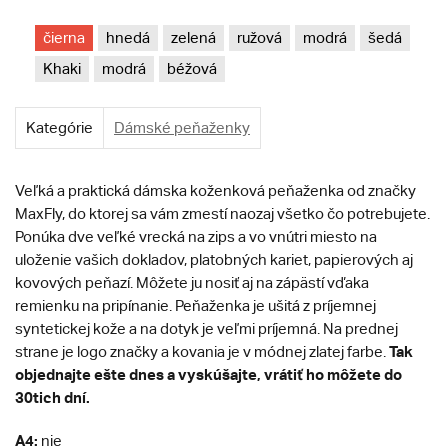
čierna
hnedá
zelená
ružová
modrá
šedá
Khaki
modrá
béžová
Kategórie
Dámské peňaženky
Veľká a praktická dámska koženková peňaženka od značky
MaxFly, do ktorej sa vám zmestí naozaj všetko čo potrebujete.
Ponúka dve veľké vrecká na zips a vo vnútri miesto na
uloženie vašich dokladov, platobných kariet, papierových aj
kovových peňazí. Môžete ju nosiť aj na zápästí vďaka
remienku na pripínanie. Peňaženka je ušitá z príjemnej
syntetickej kože a na dotyk je veľmi príjemná. Na prednej
Tak
strane je logo značky a kovania je v módnej zlatej farbe.
objednajte ešte dnes a vyskúšajte, vrátiť ho môžete do
30tich dní.
A4:
nie