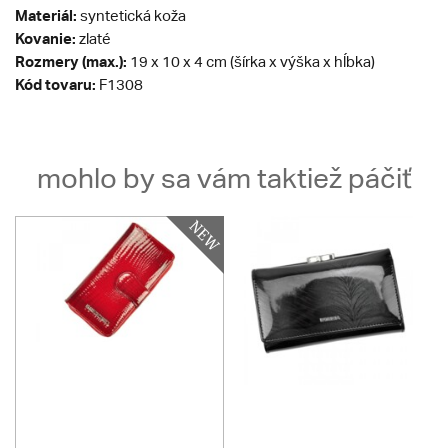
Materiál:
syntetická koža
Kovanie:
zlaté
Rozmery (max.):
19 x 10 x 4 cm (šírka x výška x hĺbka)
Kód tovaru:
F1308
mohlo by sa vám taktiež páčiť