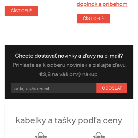
doplnok s príbehom
ČÍST CELÉ
ČÍST CELÉ
Chcete dostávať novinky a zľavy na e-mail?
Prihláste sa k odberu noviniek a získajte zľavu
€3,8 na váš prvý nákup.
ODOSLAŤ
kabelky a tašky podľa ceny