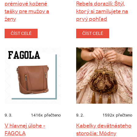
prémiové kožené
Rebels dorazili: Štýl,
tašky pre mužov a
ktorý si zamilujete na
ženy
prvý pohľad
ČÍST CELÉ
ČÍST CELÉ
9. 3.
1416x
přečteno
9. 2.
1592x
přečteno
V hlavnej úlohe -
Kabelky devätnásteho
FAGOLA
storočia: Módny