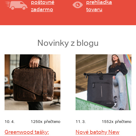
poštovné
prehliadka
zadarmo
tovaru
Novinky z blogu
10. 4.
1250x
přečteno
11. 3.
1552x
přečteno
Greenwood tašky:
Nové batohy New