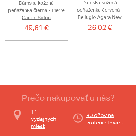
Dámska kožená
Dámska kožená
peňaženka červená -
peňaženka čierna - Pierre
Bellugio Agara New
Cardin Sidon
26,02 €
49,61 €
Prečo nakupovať u nás?
11
30 dňov na
výdajných
vrátenie tovaru
miest