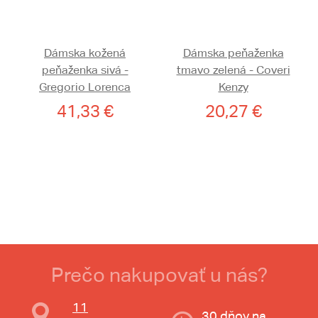
Dámska kožená
Dámska peňaženka
peňaženka sivá -
tmavo zelená - Coveri
Gregorio Lorenca
Kenzy
41,33 €
20,27 €
Prečo nakupovať u nás?
11
30 dňov na