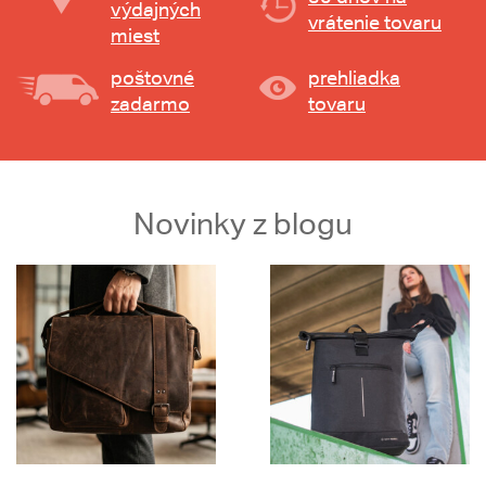
výdajných
vrátenie tovaru
miest
poštovné
prehliadka
zadarmo
tovaru
Novinky z blogu