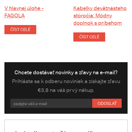
V hlavnej úlohe -
Kabelky devätnásteho
FAGOLA
storočia: Módny
doplnok s príbehom
ČÍST CELÉ
ČÍST CELÉ
Chcete dostávať novinky a zľavy na e-mail?
Prihláste sa k odberu noviniek a získajte zľavu
€3,8 na váš prvý nákup.
ODOSLAŤ