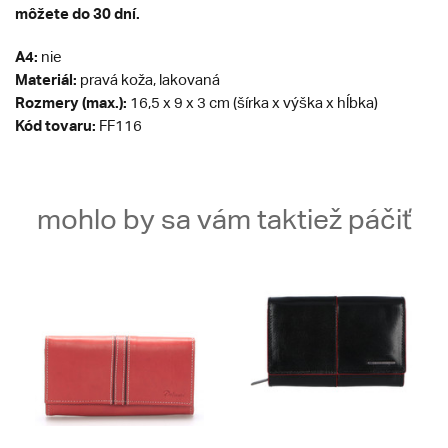
môžete do 30 dní.
A4:
nie
Materiál:
pravá koža, lakovaná
Rozmery (max.):
16,5 x 9 x 3 cm (šírka x výška x hĺbka)
Kód tovaru:
FF116
mohlo by sa vám taktiež páčiť