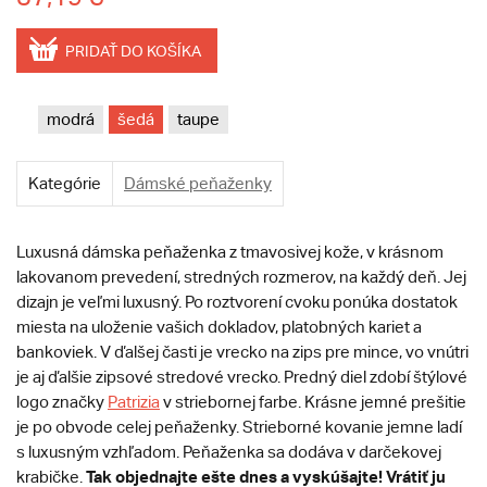
PRIDAŤ DO KOŠÍKA
modrá
šedá
taupe
Kategórie
Dámské peňaženky
Luxusná dámska peňaženka z tmavosivej kože, v krásnom
lakovanom prevedení, stredných rozmerov, na každý deň. Jej
dizajn je veľmi luxusný. Po roztvorení cvoku ponúka dostatok
miesta na uloženie vašich dokladov, platobných kariet a
bankoviek. V ďalšej časti je vrecko na zips pre mince, vo vnútri
je aj ďalšie zipsové stredové vrecko. Predný diel zdobí štýlové
logo značky
Patrizia
v striebornej farbe. Krásne jemné prešitie
je po obvode celej peňaženky. Strieborné kovanie jemne ladí
s luxusným vzhľadom. Peňaženka sa dodáva v darčekovej
Tak objednajte ešte dnes a vyskúšajte! Vrátiť ju
krabičke.