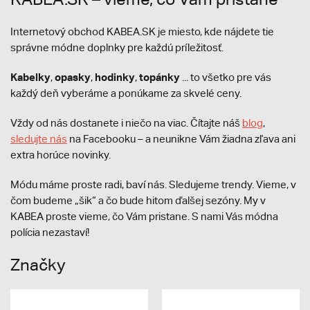
Internetový obchod KABEA.SK je miesto, kde nájdete tie
správne módne doplnky pre každú príležitosť.
Kabelky
opasky
hodinky
topánky
,
,
,
... to všetko pre vás
každý deň vyberáme a ponúkame za skvelé ceny.
Vždy od nás dostanete i niečo na viac. Čítajte náš
blog
,
sledujte nás
na Facebooku – a neunikne Vám žiadna zľava ani
extra horúce novinky.
Módu máme proste radi, baví nás. Sledujeme trendy. Vieme, v
čom budeme „šik“ a čo bude hitom ďalšej sezóny. My v
KABEA proste vieme, čo Vám pristane. S nami Vás módna
polícia nezastaví!
Značky