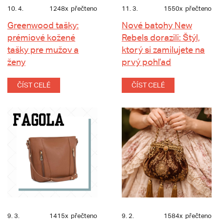
10. 4.
1248x
přečteno
11. 3.
1550x
přečteno
Greenwood tašky:
Nové batohy New
prémiové kožené
Rebels dorazili: Štýl,
tašky pre mužov a
ktorý si zamilujete na
ženy
prvý pohľad
ČÍST CELÉ
ČÍST CELÉ
9. 3.
1415x
přečteno
9. 2.
1584x
přečteno