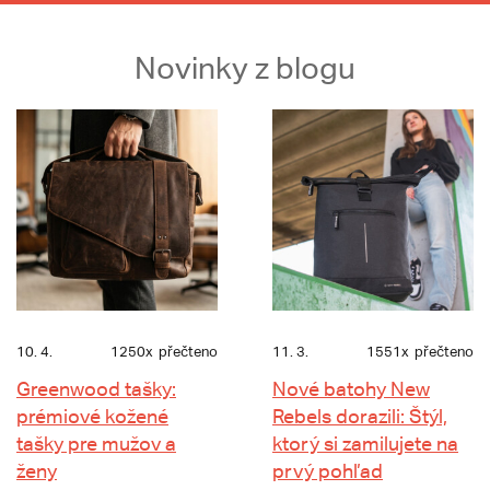
Novinky z blogu
10. 4.
1250x
přečteno
11. 3.
1551x
přečteno
Greenwood tašky:
Nové batohy New
prémiové kožené
Rebels dorazili: Štýl,
tašky pre mužov a
ktorý si zamilujete na
ženy
prvý pohľad