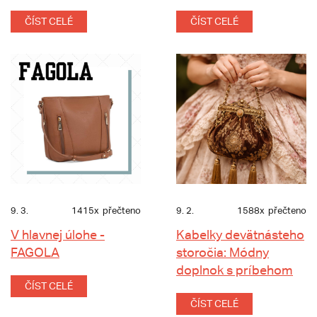
ČÍST CELÉ
ČÍST CELÉ
9. 3.
1415x
přečteno
9. 2.
1588x
přečteno
V hlavnej úlohe -
Kabelky devätnásteho
FAGOLA
storočia: Módny
doplnok s príbehom
ČÍST CELÉ
ČÍST CELÉ