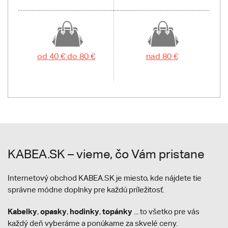
od 40 € do 80 €
nad 80 €
KABEA.SK – vieme, čo Vám pristane
Internetový obchod KABEA.SK je miesto, kde nájdete tie
správne módne doplnky pre každú príležitosť.
Kabelky
opasky
hodinky
topánky
,
,
,
... to všetko pre vás
každý deň vyberáme a ponúkame za skvelé ceny.