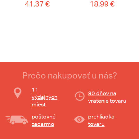
41,37 €
18,99 €
Prečo nakupovať u nás?
11
30 dňov na
výdajných
vrátenie tovaru
miest
poštovné
prehliadka
zadarmo
tovaru