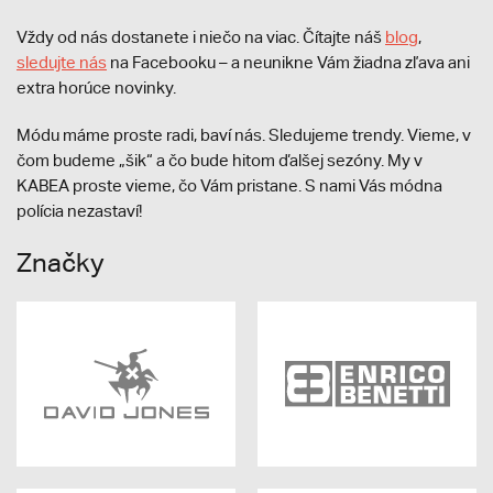
Vždy od nás dostanete i niečo na viac. Čítajte náš
blog
,
sledujte nás
na Facebooku – a neunikne Vám žiadna zľava ani
extra horúce novinky.
Módu máme proste radi, baví nás. Sledujeme trendy. Vieme, v
čom budeme „šik“ a čo bude hitom ďalšej sezóny. My v
KABEA proste vieme, čo Vám pristane. S nami Vás módna
polícia nezastaví!
Značky