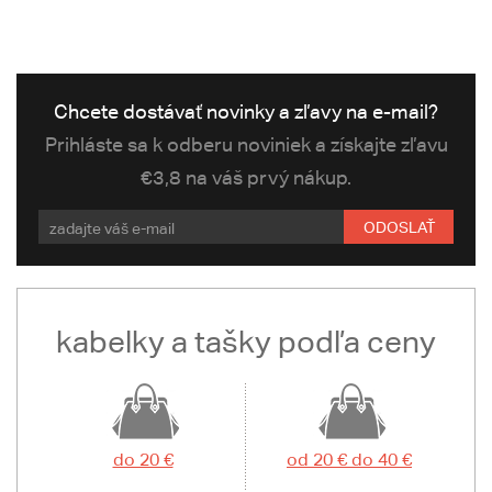
Chcete dostávať novinky a zľavy na e-mail?
Prihláste sa k odberu noviniek a získajte zľavu
€3,8 na váš prvý nákup.
ODOSLAŤ
kabelky a tašky podľa ceny
do 20 €
od 20 € do 40 €