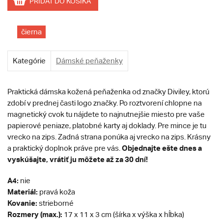
PRIDAŤ DO KOŠÍKA
čierna
Kategórie
Dámské peňaženky
Praktická dámska kožená peňaženka od značky Diviley, ktorú
zdobí v prednej časti logo značky. Po roztvorení chlopne na
magnetický cvok tu nájdete to najnutnejšie miesto pre vaše
papierové peniaze, platobné karty aj doklady. Pre mince je tu
vrecko na zips. Zadná strana ponúka aj vrecko na zips. Krásny
Objednajte ešte dnes a
a praktický doplnok práve pre vás.
vyskúšajte, vrátiť ju môžete až za 30 dní!
A4:
nie
Materiál:
pravá koža
Kovanie:
strieborné
Rozmery (max.):
17 x 11 x 3 cm (šírka x výška x hĺbka)