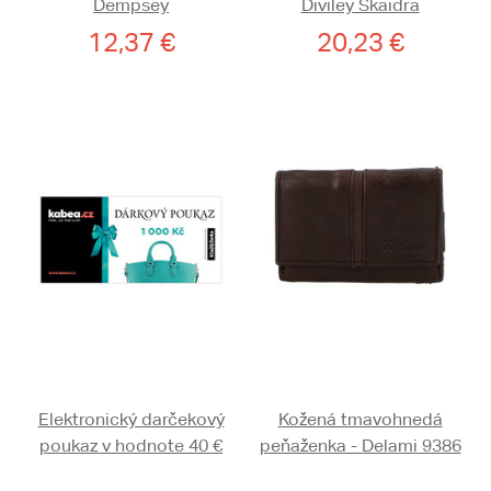
Dempsey
Diviley Skaidra
12,37 €
20,23 €
Elektronický darčekový
Kožená tmavohnedá
poukaz v hodnote 40 €
peňaženka - Delami 9386