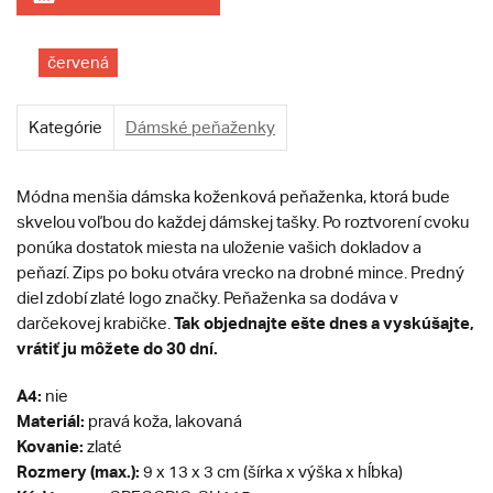
červená
Kategórie
Dámské peňaženky
Módna menšia dámska koženková peňaženka, ktorá bude
skvelou voľbou do každej dámskej tašky. Po roztvorení cvoku
ponúka dostatok miesta na uloženie vašich dokladov a
peňazí. Zips po boku otvára vrecko na drobné mince. Predný
diel zdobí zlaté logo značky. Peňaženka sa dodáva v
Tak objednajte ešte dnes a vyskúšajte,
darčekovej krabičke.
vrátiť ju môžete do 30 dní.
A4:
nie
Materiál:
pravá koža, lakovaná
Kovanie:
zlaté
Rozmery (max.):
9 x 13 x 3 cm (šírka x výška x hĺbka)