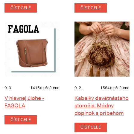
ČÍST CELÉ
ČÍST CELÉ
9. 3.
1415x
přečteno
9. 2.
1584x
přečteno
V hlavnej úlohe -
Kabelky devätnásteho
FAGOLA
storočia: Módny
doplnok s príbehom
ČÍST CELÉ
ČÍST CELÉ