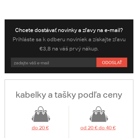
Chcete dostávať novinky a zľavy na e-mail?
Prihláste sa k odberu noviniek a získajte zľavu
€3,8 na váš prvý nákup.
ODOSLAŤ
kabelky a tašky podľa ceny
do 20 €
od 20 € do 40 €