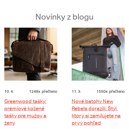
Novinky z blogu
10. 4.
1248x
přečteno
11. 3.
1550x
přečteno
Greenwood tašky:
Nové batohy New
prémiové kožené
Rebels dorazili: Štýl,
tašky pre mužov a
ktorý si zamilujete na
ženy
prvý pohľad