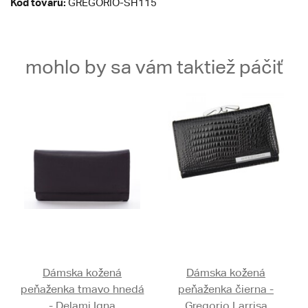
Kód tovaru:
GREGORIO-SH115
mohlo by sa vám taktiež páčiť
Dámska kožená
Dámska kožená
peňaženka tmavo hnedá
peňaženka čierna -
- Delami Igna
Gregorio Larrisa