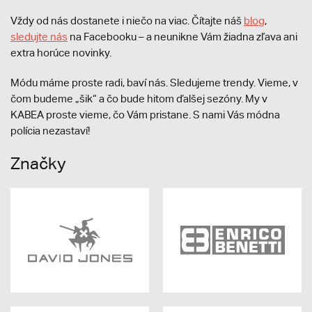
Vždy od nás dostanete i niečo na viac. Čítajte náš
blog
,
sledujte nás
na Facebooku – a neunikne Vám žiadna zľava ani
extra horúce novinky.
Módu máme proste radi, baví nás. Sledujeme trendy. Vieme, v
čom budeme „šik“ a čo bude hitom ďalšej sezóny. My v
KABEA proste vieme, čo Vám pristane. S nami Vás módna
polícia nezastaví!
Značky