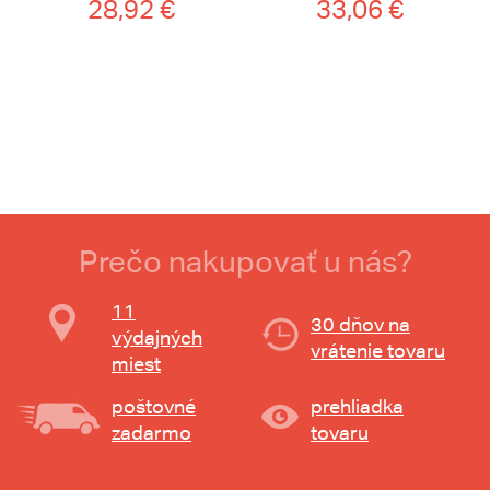
28,92 €
33,06 €
Prečo nakupovať u nás?
11
30 dňov na
výdajných
vrátenie tovaru
miest
poštovné
prehliadka
zadarmo
tovaru