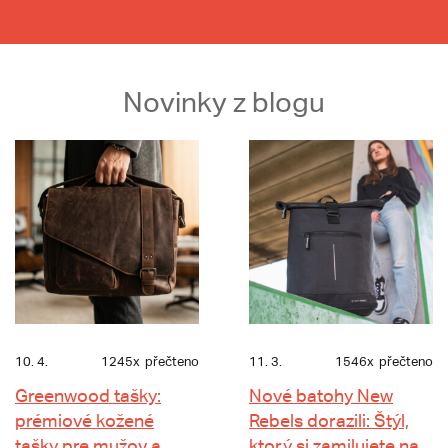
Novinky z blogu
10. 4.
1245x
přečteno
11. 3.
1546x
přečteno
Greenwood tašky:
Nové batohy New
prémiové kožené
Rebels dorazili: Štýl,
tašky pre mužov a
ktorý si zamilujete na