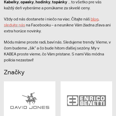
Kabelky
opasky
hodinky
topánky
,
,
,
... to všetko pre vás
každý deň vyberáme a ponúkame za skvelé ceny.
Vždy od nás dostanete i niečo na viac. Čítajte náš
blog
,
sledujte nás
na Facebooku – a neunikne Vám žiadna zľava ani
extra horúce novinky.
Módu máme proste radi, baví nás. Sledujeme trendy. Vieme, v
čom budeme „šik“ a čo bude hitom ďalšej sezóny. My v
KABEA proste vieme, čo Vám pristane. S nami Vás módna
polícia nezastaví!
Značky