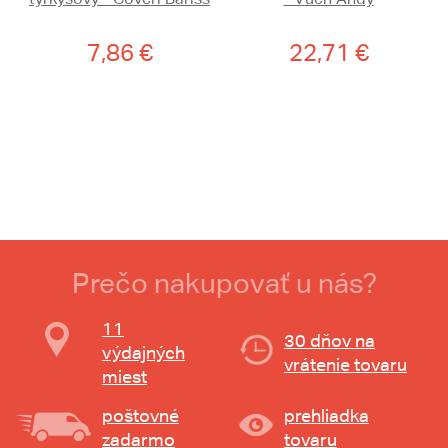
7,86 €
22,71 €
Prečo nakupovať u nás?
11
30 dňov na
výdajných
vrátenie tovaru
miest
poštovné
prehliadka
zadarmo
tovaru