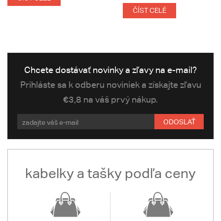
ČÍST CELÉ
Chcete dostávať novinky a zľavy na e-mail?
Prihláste sa k odberu noviniek a získajte zľavu
€3,8 na váš prvý nákup.
ODOSLAŤ
kabelky a tašky podľa ceny