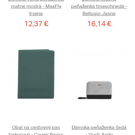
matne modrá - MaxFly
peňaženka tmavohnedá -
Irsena
Bellugio Jasna
12,37 €
16,14 €
Obal na cestovný pas
Dámska peňaženka šedá
tyrkysový - Coveri Bariss
- Vuch Andy