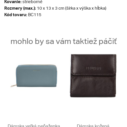
Kovanie:
strieborné
Rozmery (max.):
10 x 13 x 3 cm (šírka x výška x hĺbka)
Kód tovaru:
BC115
mohlo by sa vám taktiež páčiť
Dámska veľká peňaženka
Dámska kožená