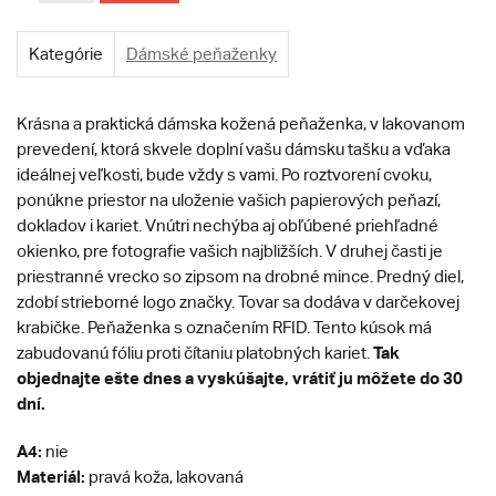
Kategórie
Dámské peňaženky
Krásna a praktická dámska kožená peňaženka, v lakovanom
prevedení, ktorá skvele doplní vašu dámsku tašku a vďaka
ideálnej veľkosti, bude vždy s vami. Po roztvorení cvoku,
ponúkne priestor na uloženie vašich papierových peňazí,
dokladov i kariet. Vnútri nechýba aj obľúbené priehľadné
okienko, pre fotografie vašich najbližších. V druhej časti je
priestranné vrecko so zipsom na drobné mince. Predný diel,
zdobí strieborné logo značky. Tovar sa dodáva v darčekovej
krabičke. Peňaženka s označením RFID. Tento kúsok má
Tak
zabudovanú fóliu proti čítaniu platobných kariet.
objednajte ešte dnes a vyskúšajte, vrátiť ju môžete do 30
dní.
A4:
nie
Materiál:
pravá koža, lakovaná