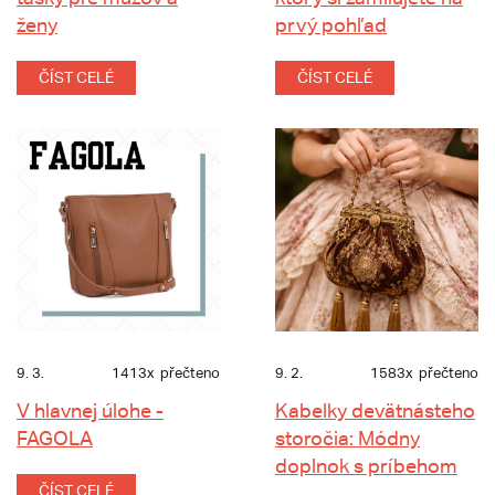
ženy
prvý pohľad
ČÍST CELÉ
ČÍST CELÉ
9. 3.
1413x
přečteno
9. 2.
1583x
přečteno
V hlavnej úlohe -
Kabelky devätnásteho
FAGOLA
storočia: Módny
doplnok s príbehom
ČÍST CELÉ