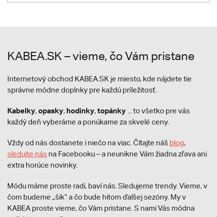
KABEA.SK – vieme, čo Vám pristane
Internetový obchod KABEA.SK je miesto, kde nájdete tie
správne módne doplnky pre každú príležitosť.
Kabelky
opasky
hodinky
topánky
,
,
,
... to všetko pre vás
každý deň vyberáme a ponúkame za skvelé ceny.
Vždy od nás dostanete i niečo na viac. Čítajte náš
blog
,
sledujte nás
na Facebooku – a neunikne Vám žiadna zľava ani
extra horúce novinky.
Módu máme proste radi, baví nás. Sledujeme trendy. Vieme, v
čom budeme „šik“ a čo bude hitom ďalšej sezóny. My v
KABEA proste vieme, čo Vám pristane. S nami Vás módna