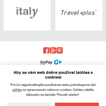
Aby sa vám web dobre používal (súhlas s
cookies)
© 2013 - 2026 kabea.cz
Pre čo najpohodlnejšie používanie webu potrebujeme váš
Obchodné podmienky
súhlas
so spracovaním súborov cookies. Súhlas udelíte
kliknutím na tlačidlo "Povoliť všetko".
Ochrana osobných údajov
Cookies