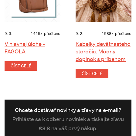
9. 3.
1415x
přečteno
9. 2.
1588x
přečteno
V hlavnej úlohe -
Kabelky devätnásteho
FAGOLA
storočia: Módny
doplnok s príbehom
ČÍST CELÉ
ČÍST CELÉ
Chcete dostávať novinky a zľavy na e-mail?
Prihláste sa k odberu noviniek a získajte zľavu
€3,8 na váš prvý nákup.