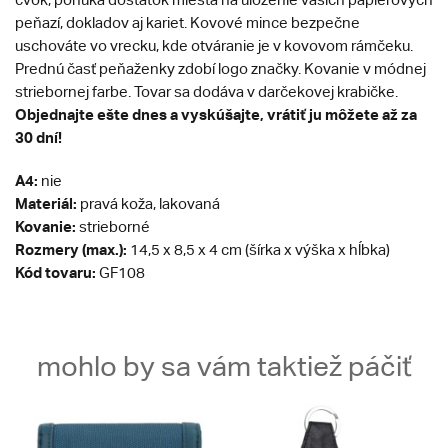
peňazí, dokladov aj kariet. Kovové mince bezpečne
uschováte vo vrecku, kde otváranie je v kovovom rámčeku.
Prednú časť peňaženky zdobí logo značky. Kovanie v módnej
striebornej farbe. Tovar sa dodáva v darčekovej krabičke.
Objednajte ešte dnes a vyskúšajte, vrátiť ju môžete až za
30 dní!
A4:
nie
Materiál:
pravá koža, lakovaná
Kovanie:
strieborné
Rozmery (max.):
14,5 x 8,5 x 4 cm (šírka x výška x hĺbka)
Kód tovaru:
GF108
mohlo by sa vám taktiež páčiť