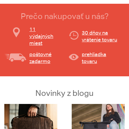
Prečo nakupovať u nás?
11
30 dňov na
výdajných
vrátenie tovaru
miest
poštovné
prehliadka
zadarmo
tovaru
Novinky z blogu