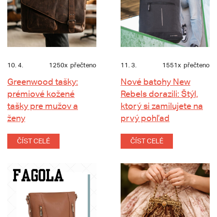
10. 4.
1250x
přečteno
11. 3.
1551x
přečteno
Greenwood tašky:
Nové batohy New
prémiové kožené
Rebels dorazili: Štýl,
tašky pre mužov a
ktorý si zamilujete na
ženy
prvý pohľad
ČÍST CELÉ
ČÍST CELÉ