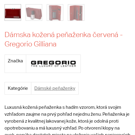
Dámska kožená peňaženka červená -
Gregorio Gilliana
Značka
Kategórie
Dámské peňaženky
Luxusná kožená peňaženka s hadím vzorom, ktorá svojim
vzhľadom zaujme na prvý pohľad nejednu ženu. Peňaženka je
vyrobená z kvalitnej lakovanej kože, ktorá je odolná proti
opotrebovaniu a má luxusný vzhľad. Po otvorení klopy na
cvok, ponúka dostatok miesta na uloženie vašich papierových