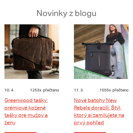
Novinky z blogu
10. 4.
1253x
přečteno
11. 3.
1555x
přečteno
Greenwood tašky:
Nové batohy New
prémiové kožené
Rebels dorazili: Štýl,
tašky pre mužov a
ktorý si zamilujete na
ženy
prvý pohľad