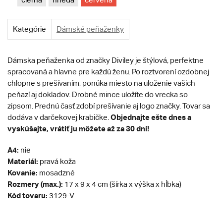
Kategórie
Dámské peňaženky
Dámska peňaženka od značky Diviley je štýlová, perfektne
spracovaná a hlavne pre každú ženu. Po roztvorení ozdobnej
chlopne s prešívaním, ponúka miesto na uloženie vašich
peňazí aj dokladov. Drobné mince uložíte do vrecka so
zipsom. Prednú časť zdobí prešívanie aj logo značky. Tovar sa
Objednajte ešte dnes a
dodáva v darčekovej krabičke.
vyskúšajte, vrátiť ju môžete až za 30 dní!
A4:
nie
Materiál:
pravá koža
Kovanie:
mosadzné
Rozmery (max.):
17 x 9 x 4 cm (šírka x výška x hĺbka)
Kód tovaru:
3129-V