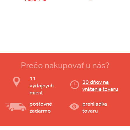
Prečo nakupovať u nás?
11
30 dňov na
výdajných
vrátenie tovaru
miest
poštovné
prehliadka
zadarmo
tovaru