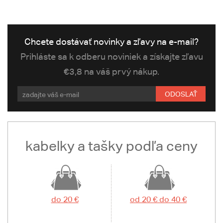
Chcete dostávať novinky a zľavy na e-mail?
Prihláste sa k odberu noviniek a získajte zľavu
€3,8 na váš prvý nákup.
ODOSLAŤ
kabelky a tašky podľa ceny
do 20 €
od 20 € do 40 €