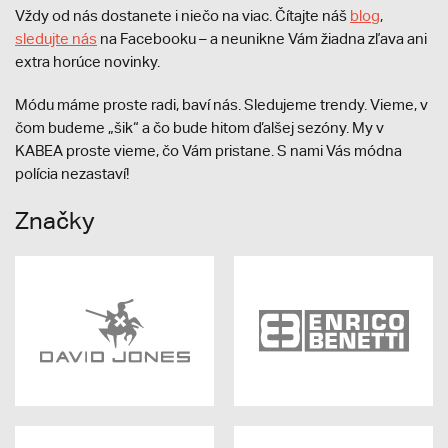
Vždy od nás dostanete i niečo na viac. Čítajte náš
blog
,
sledujte nás
na Facebooku – a neunikne Vám žiadna zľava ani
extra horúce novinky.
Módu máme proste radi, baví nás. Sledujeme trendy. Vieme, v
čom budeme „šik“ a čo bude hitom ďalšej sezóny. My v
KABEA proste vieme, čo Vám pristane. S nami Vás módna
polícia nezastaví!
Značky