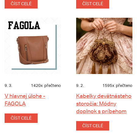
ČÍST CELÉ
ČÍST CELÉ
9. 3.
1420x
přečteno
9. 2.
1595x
přečteno
V hlavnej úlohe -
Kabelky devätnásteho
FAGOLA
storočia: Módny
doplnok s príbehom
ČÍST CELÉ
ČÍST CELÉ