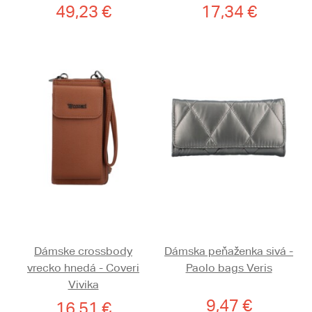
49,23 €
17,34 €
Dámske crossbody
Dámska peňaženka sivá -
vrecko hnedá - Coveri
Paolo bags Veris
Vivika
9,47 €
16,51 €