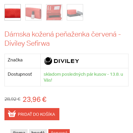
Dámska kožená peňaženka červená -
Diviley Sefirwa
Značka
Dostupnosť
skladom posledných pár kusov - 13.8. u
Vás!
23,96 €
28,92 €
PRIDAŤ DO KOŠÍKA
čierna
hnedá
červená