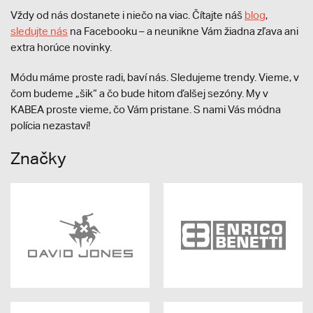
Vždy od nás dostanete i niečo na viac. Čítajte náš
blog
,
sledujte nás
na Facebooku – a neunikne Vám žiadna zľava ani
extra horúce novinky.
Módu máme proste radi, baví nás. Sledujeme trendy. Vieme, v
čom budeme „šik“ a čo bude hitom ďalšej sezóny. My v
KABEA proste vieme, čo Vám pristane. S nami Vás módna
polícia nezastaví!
Značky