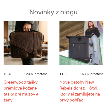
Novinky z blogu
10. 4.
1239x
přečteno
11. 3.
1538x
přečteno
Greenwood tašky:
Nové batohy New
prémiové kožené
Rebels dorazili: Štýl,
tašky pre mužov a
ktorý si zamilujete na
ženy
prvý pohľad