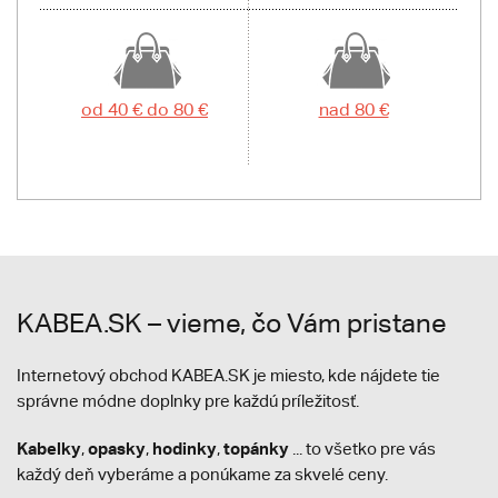
od 40 € do 80 €
nad 80 €
KABEA.SK – vieme, čo Vám pristane
Internetový obchod KABEA.SK je miesto, kde nájdete tie
správne módne doplnky pre každú príležitosť.
Kabelky
opasky
hodinky
topánky
,
,
,
... to všetko pre vás
každý deň vyberáme a ponúkame za skvelé ceny.