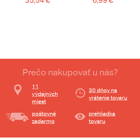
35,54 €
6,99 €
Prečo nakupovať u nás?
11
30 dňov na
výdajných
vrátenie tovaru
miest
poštovné
prehliadka
zadarmo
tovaru