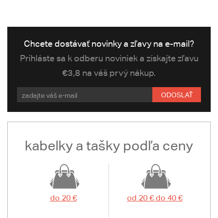
Chcete dostávať novinky a zľavy na e-mail?
Prihláste sa k odberu noviniek a získajte zľavu
€3,8 na váš prvý nákup.
ODOSLAŤ
kabelky a tašky podľa ceny
do 20 €
od 20 € do 40 €