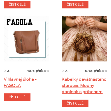
ČÍST CELÉ
ČÍST CELÉ
9. 3.
1407x
přečteno
9. 2.
1576x
přečteno
V hlavnej úlohe -
Kabelky devätnásteho
FAGOLA
storočia: Módny
doplnok s príbehom
ČÍST CELÉ
ČÍST CELÉ