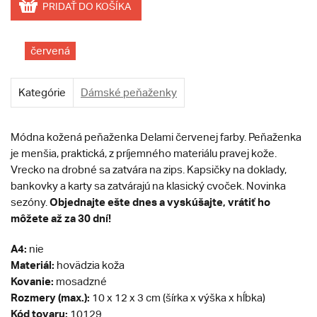
PRIDAŤ DO KOŠÍKA
červená
Kategórie
Dámské peňaženky
Módna kožená peňaženka Delami červenej farby. Peňaženka
je menšia, praktická, z príjemného materiálu pravej kože.
Vrecko na drobné sa zatvára na zips. Kapsičky na doklady,
bankovky a karty sa zatvárajú na klasický cvoček. Novinka
Objednajte ešte dnes a vyskúšajte, vrátiť ho
sezóny.
môžete až za 30 dní!
A4:
nie
Materiál:
hovädzia koža
Kovanie:
mosadzné
Rozmery (max.):
10 x 12 x 3 cm (šírka x výška x hĺbka)
Kód tovaru:
10129