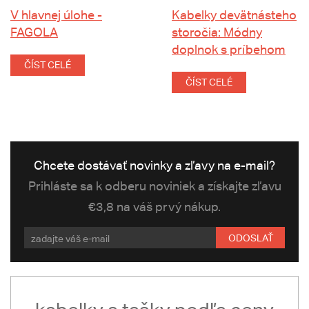
V hlavnej úlohe -
Kabelky devätnásteho
FAGOLA
storočia: Módny
doplnok s príbehom
ČÍST CELÉ
ČÍST CELÉ
Chcete dostávať novinky a zľavy na e-mail?
Prihláste sa k odberu noviniek a získajte zľavu
€3,8 na váš prvý nákup.
ODOSLAŤ