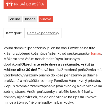
PRIDAŤ DO KOŠÍKA
čierna
hnedá
vínová
Kategórie
Dámské peňaženky
Voľba dámskej peňaženky je len na Vás. Pozrite sa na túto
krásnu, zdobenú koženú peňaženku od českej značky
Tomas
.
Môže sa stať Vašim nenahraditeľným, luxusným
Objednajte ešte dnes a vyskúšajte, vrátiť ju
doplnkom!
môžete až za 30 dní!
Tmavá bordó až medená peňaženka má
vzor kvetov, vyrazený priamo do kože peňaženky, je duálne
prešívaná a má väčšie rozmery. Ponúkne Vám skvelý priestor,
klopu s dvoma dĺžkami zapínania (dva cvočky) a dve vrecká na
zadnej strane. Vnútri peňaženky si uložíte kreditné karty,
doklady aj pár vizitiek, má delené vrecko na zips na kovové
mince a štyri voľné priehradky na bankovky.