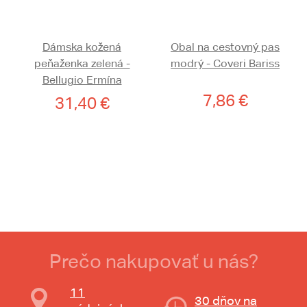
Dámska kožená
Obal na cestovný pas
peňaženka zelená -
modrý - Coveri Bariss
Bellugio Ermína
7,86 €
31,40 €
Prečo nakupovať u nás?
11
30 dňov na