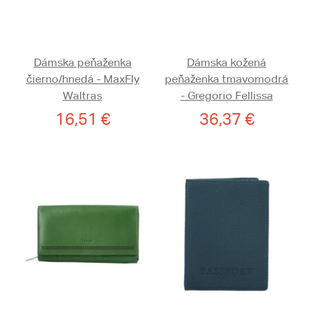
Dámska peňaženka
Dámska kožená
čierno/hnedá - MaxFly
peňaženka tmavomodrá
Waltras
- Gregorio Fellissa
16,51 €
36,37 €