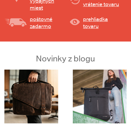
výdajných
vrátenie tovaru
miest
poštovné
prehliadka
zadarmo
tovaru
Novinky z blogu