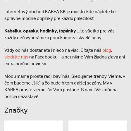
Internetový obchod KABEA.SK je miesto, kde nájdete tie
správne módne doplnky pre každú príležitosť.
Kabelky
opasky
hodinky
topánky
,
,
,
... to všetko pre vás
každý deň vyberáme a ponúkame za skvelé ceny.
Vždy od nás dostanete i niečo na viac. Čítajte náš
blog
,
sledujte nás
na Facebooku – a neunikne Vám žiadna zľava ani
extra horúce novinky.
Módu máme proste radi, baví nás. Sledujeme trendy. Vieme, v
čom budeme „šik“ a čo bude hitom ďalšej sezóny. My v
KABEA proste vieme, čo Vám pristane. S nami Vás módna
polícia nezastaví!
Značky