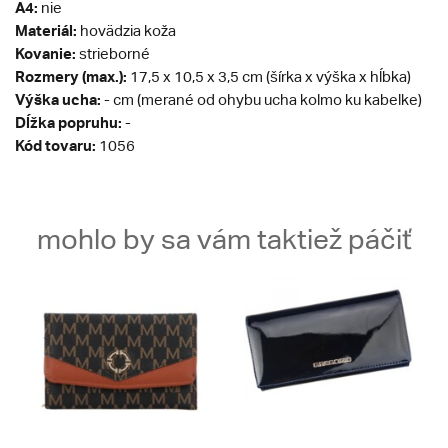
A4:
nie
Materiál:
hovädzia koža
Kovanie:
strieborné
Rozmery (max.):
17,5 x 10,5 x 3,5 cm (šírka x výška x hĺbka)
Výška ucha:
- cm (merané od ohybu ucha kolmo ku kabelke)
Dĺžka popruhu:
-
Kód tovaru:
1056
mohlo by sa vám taktiež páčiť