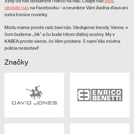
Vždy od nás dostanete i niečo na viac. Čítajte náš
blog
,
sledujte nás
na Facebooku – a neunikne Vám žiadna zľava ani
extra horúce novinky.
Módu máme proste radi, baví nás. Sledujeme trendy. Vieme, v
čom budeme „šik“ a čo bude hitom ďalšej sezóny. My v
KABEA proste vieme, čo Vám pristane. S nami Vás módna
polícia nezastaví!
Značky