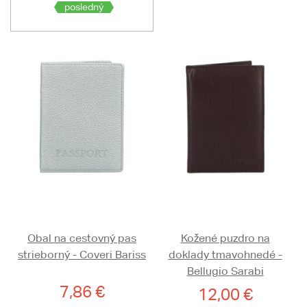
posledný
Obal na cestovný pas
Kožené puzdro na
strieborný - Coveri Bariss
doklady tmavohnedé -
Bellugio Sarabi
7,86 €
12,00 €