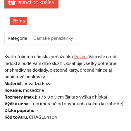
PRIDAŤ DO KOŠÍKA
čierna
Kategórie
Dámské peňaženky
Kvalitná čierna dámska peňaženka
Delami
Vám iste urobí
radosť a bude Vám dlho slúžiť. Obsahuje všetky potrebné
priehradky na doklady, platobné karty, drobné mince aj
papierové bankovky.
Materiál:
hovädzia koža
Kovanie:
mosadzné
Rozmery (max.):
17 x 9 x 3 cm (šírka x výška x hĺbka)
Výška ucha:
- cm (merané od ohybu ucha kolmo ku kabelke)
Dĺžka popruhu:
-
Kód tovaru:
CHAGL04104