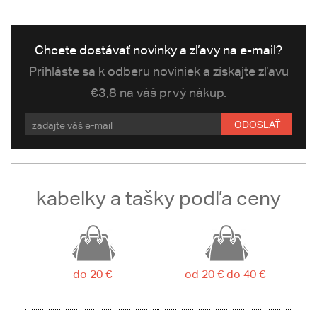
Chcete dostávať novinky a zľavy na e-mail?
Prihláste sa k odberu noviniek a získajte zľavu
€3,8 na váš prvý nákup.
ODOSLAŤ
kabelky a tašky podľa ceny
do 20 €
od 20 € do 40 €