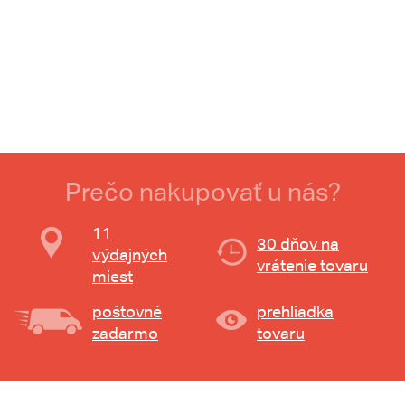
Prečo nakupovať u nás?
11
30 dňov na
výdajných
vrátenie tovaru
miest
poštovné
prehliadka
zadarmo
tovaru