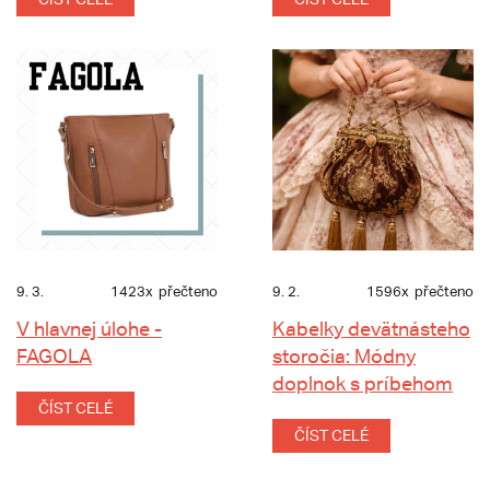
9. 3.
1423x
přečteno
9. 2.
1596x
přečteno
V hlavnej úlohe -
Kabelky devätnásteho
FAGOLA
storočia: Módny
doplnok s príbehom
ČÍST CELÉ
ČÍST CELÉ