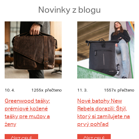
Novinky z blogu
10. 4.
1255x
přečteno
11. 3.
1557x
přečteno
Greenwood tašky:
Nové batohy New
prémiové kožené
Rebels dorazili: Štýl,
tašky pre mužov a
ktorý si zamilujete na
ženy
prvý pohľad
ČÍST CELÉ
ČÍST CELÉ