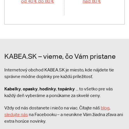
od 40 € do 80 €
nad 80 €
KABEA.SK – vieme, čo Vám pristane
Internetový obchod KABEA.SK je miesto, kde nájdete tie
správne módne doplnky pre každú príležitosť.
Kabelky
opasky
hodinky
topánky
,
,
,
... to všetko pre vás
každý deň vyberáme a ponúkame za skvelé ceny.
Vždy od nás dostanete i niečo na viac. Čítajte náš
blog
,
sledujte nás
na Facebooku – a neunikne Vám žiadna zľava ani
extra horúce novinky.