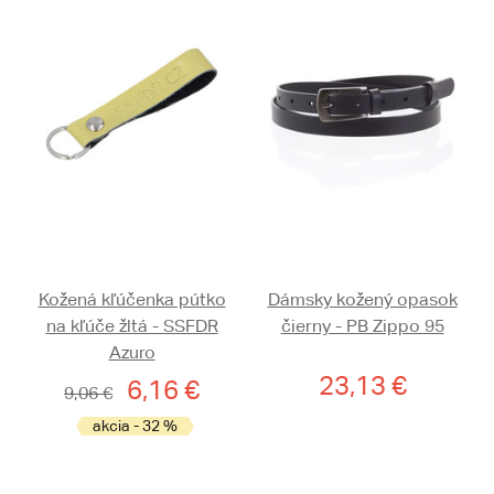
Kožená kľúčenka pútko
Dámsky kožený opasok
na kľúče žltá - SSFDR
čierny - PB Zippo 95
Azuro
23,13 €
6,16 €
9,06 €
akcia - 32 %