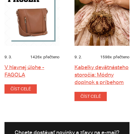
9. 3.
1426x
přečteno
9. 2.
1598x
přečteno
V hlavnej úlohe -
Kabelky devätnásteho
FAGOLA
storočia: Módny
doplnok s príbehom
ČÍST CELÉ
ČÍST CELÉ
Chcete dostávať novinky a zľavy na e-mail?