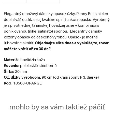
Elegantný oranžový dámsky opasok úzky, Penny Belts nielen
doplní váš outfit, ale aj kvalitne splní funkciu opasku. Vyrobený
je z prvotriednej talianskej hovädzej usne v kombinácii s
poniklovanou (nikel satinato) sponou.
Elegantný dámsky
kožený opasok od českého výrobcu. Opasok je možné
Objednajte ešte dnes a vyskúšajte, tovar
ľubovoľne skrátiť.
môžete vrátiť až za 30 dní!
Materiál:
hovädzia koža
Kovanie:
pololesklé strieborné
Šírka:
20 mm
Oz. dĺžky výrobcom:
90 cm (od kraja spony k 3. dierke)
Kód :
18508-ORANGE
mohlo by sa vám taktiež páčiť