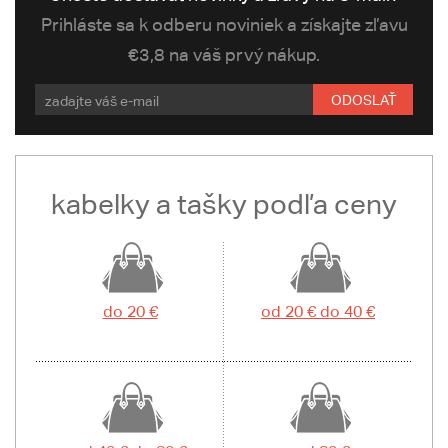
Prihláste sa k odberu noviniek a získajte zľavu
€3,8 na váš prvý nákup.
ODOSLAŤ
kabelky a tašky podľa ceny
do 20 €
od 20 € do 40 €