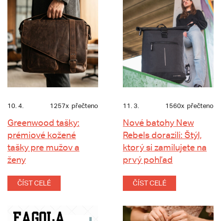
10. 4.
1257x
přečteno
11. 3.
1560x
přečteno
Greenwood tašky:
Nové batohy New
prémiové kožené
Rebels dorazili: Štýl,
tašky pre mužov a
ktorý si zamilujete na
ženy
prvý pohľad
ČÍST CELÉ
ČÍST CELÉ