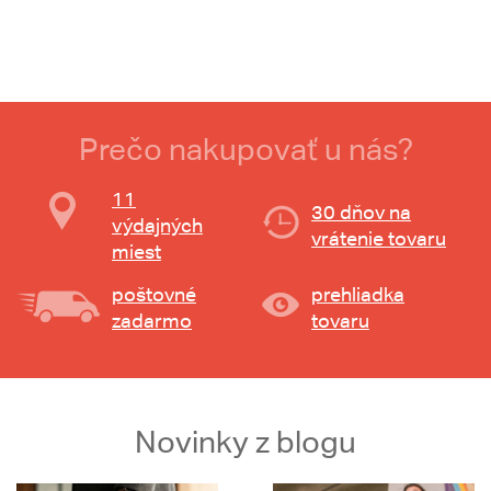
Prečo nakupovať u nás?
11
30 dňov na
výdajných
vrátenie tovaru
miest
poštovné
prehliadka
zadarmo
tovaru
Novinky z blogu