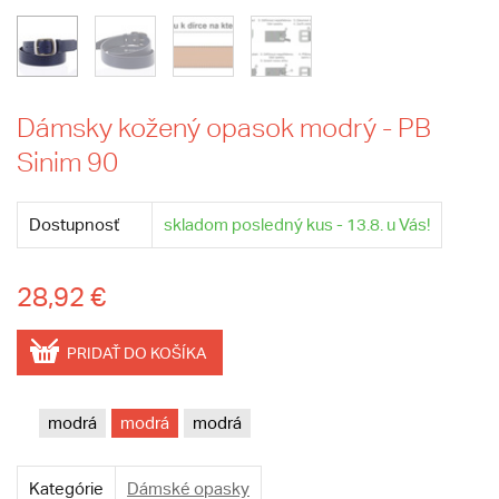
Dámsky kožený opasok modrý - PB
Sinim 90
Dostupnosť
skladom posledný kus - 13.8. u Vás!
28,92 €
PRIDAŤ DO KOŠÍKA
modrá
modrá
modrá
Kategórie
Dámské opasky