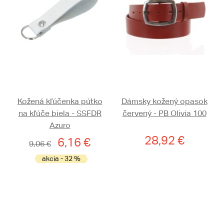
Kožená kľúčenka pútko
Dámsky kožený opasok
na kľúče biela - SSFDR
červený - PB Olivia 100
Azuro
28,92 €
6,16 €
9,06 €
akcia - 32 %