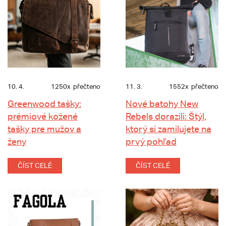
10. 4.
1250x
přečteno
11. 3.
1552x
přečteno
Greenwood tašky:
Nové batohy New
prémiové kožené
Rebels dorazili: Štýl,
tašky pre mužov a
ktorý si zamilujete na
ženy
prvý pohľad
ČÍST CELÉ
ČÍST CELÉ