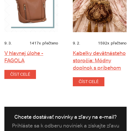
9. 3.
1417x
přečteno
9. 2.
1592x
přečteno
V hlavnej úlohe -
Kabelky devätnásteho
FAGOLA
storočia: Módny
doplnok s príbehom
ČÍST CELÉ
ČÍST CELÉ
Chcete dostávať novinky a zľavy na e-mail?
Prihláste sa k odberu noviniek a získajte zľavu