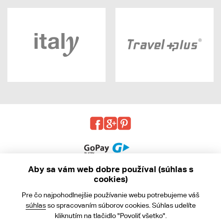
Aby sa vám web dobre používal (súhlas s
cookies)
© 2013 - 2026 kabea.cz
Pre čo najpohodlnejšie používanie webu potrebujeme váš
Obchodné podmienky
súhlas
so spracovaním súborov cookies. Súhlas udelíte
kliknutím na tlačidlo "Povoliť všetko".
Ochrana osobných údajov