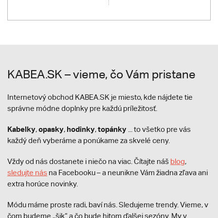
KABEA.SK – vieme, čo Vám pristane
Internetový obchod KABEA.SK je miesto, kde nájdete tie
správne módne doplnky pre každú príležitosť.
Kabelky
opasky
hodinky
topánky
,
,
,
... to všetko pre vás
každý deň vyberáme a ponúkame za skvelé ceny.
Vždy od nás dostanete i niečo na viac. Čítajte náš
blog
,
sledujte nás
na Facebooku – a neunikne Vám žiadna zľava ani
extra horúce novinky.
Módu máme proste radi, baví nás. Sledujeme trendy. Vieme, v
čom budeme „šik“ a čo bude hitom ďalšej sezóny. My v