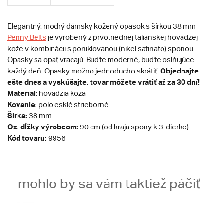
Elegantný, modrý dámsky kožený opasok s šírkou 38 mm
Penny Belts
je vyrobený z prvotriednej talianskej hovädzej
kože v kombinácii s poniklovanou (nikel satinato) sponou.
Opasky sa opäť vracajú. Buďte moderné, buďte oslňujúce
Objednajte
každý deň. Opasky možno jednoducho skrátiť.
ešte dnes a vyskúšajte, tovar môžete vrátiť až za 30 dní!
Materiál:
hovädzia koža
Kovanie:
pololesklé strieborné
Šírka:
38 mm
Oz. dĺžky výrobcom:
90 cm (od kraja spony k 3. dierke)
Kód tovaru:
9956
mohlo by sa vám taktiež páčiť