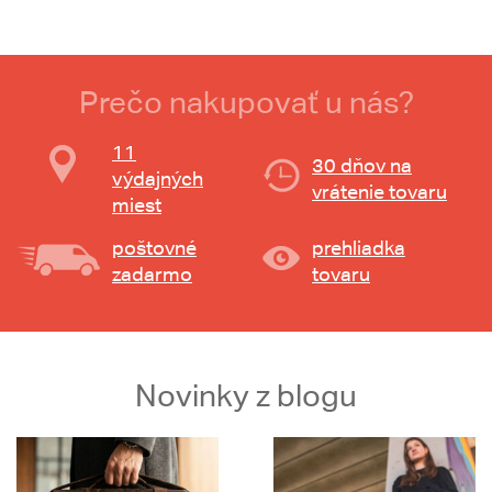
Prečo nakupovať u nás?
11
30 dňov na
výdajných
vrátenie tovaru
miest
poštovné
prehliadka
zadarmo
tovaru
Novinky z blogu