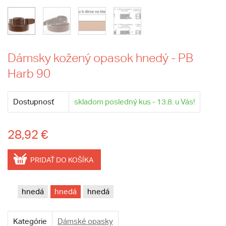
Dámsky kožený opasok hnedý - PB
Harb 90
Dostupnosť
skladom posledný kus - 13.8. u Vás!
28,92 €
PRIDAŤ DO KOŠÍKA
hnedá
hnedá
hnedá
Kategórie
Dámské opasky