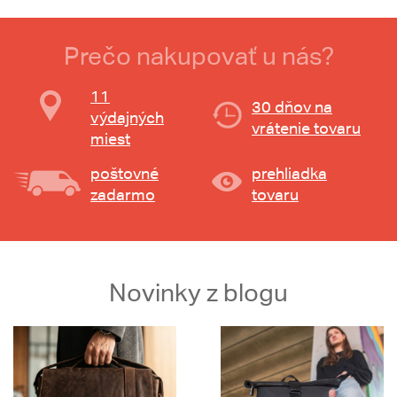
Prečo nakupovať u nás?
11
30 dňov na
výdajných
vrátenie tovaru
miest
poštovné
prehliadka
zadarmo
tovaru
Novinky z blogu