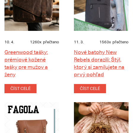
10. 4.
1260x
přečteno
11. 3.
1563x
přečteno
Greenwood tašky:
Nové batohy New
prémiové kožené
Rebels dorazili: Štýl,
tašky pre mužov a
ktorý si zamilujete na
ženy
prvý pohľad
ČÍST CELÉ
ČÍST CELÉ