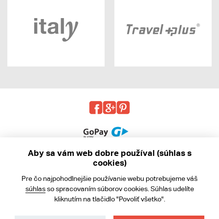
Aby sa vám web dobre používal (súhlas s
cookies)
© 2013 - 2026 kabea.cz
Pre čo najpohodlnejšie používanie webu potrebujeme váš
Obchodné podmienky
súhlas
so spracovaním súborov cookies. Súhlas udelíte
kliknutím na tlačidlo "Povoliť všetko".
Ochrana osobných údajov
Cookies