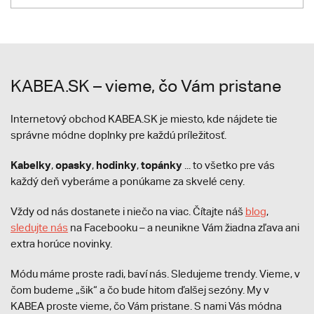
KABEA.SK – vieme, čo Vám pristane
Internetový obchod KABEA.SK je miesto, kde nájdete tie
správne módne doplnky pre každú príležitosť.
Kabelky
opasky
hodinky
topánky
,
,
,
... to všetko pre vás
každý deň vyberáme a ponúkame za skvelé ceny.
Vždy od nás dostanete i niečo na viac. Čítajte náš
blog
,
sledujte nás
na Facebooku – a neunikne Vám žiadna zľava ani
extra horúce novinky.
Módu máme proste radi, baví nás. Sledujeme trendy. Vieme, v
čom budeme „šik“ a čo bude hitom ďalšej sezóny. My v
KABEA proste vieme, čo Vám pristane. S nami Vás módna