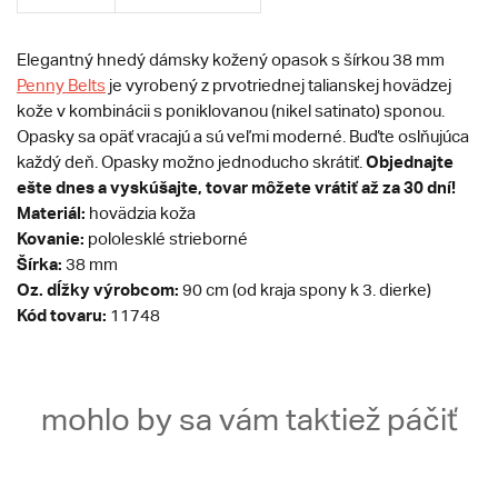
Elegantný hnedý dámsky kožený opasok s šírkou 38 mm
Penny Belts
je vyrobený z prvotriednej talianskej hovädzej
kože v kombinácii s poniklovanou (nikel satinato) sponou.
Opasky sa opäť vracajú a sú veľmi moderné. Buďte oslňujúca
Objednajte
každý deň. Opasky možno jednoducho skrátiť.
ešte dnes a vyskúšajte, tovar môžete vrátiť až za 30 dní!
Materiál:
hovädzia koža
Kovanie:
pololesklé strieborné
Šírka:
38 mm
Oz. dĺžky výrobcom:
90 cm (od kraja spony k 3. dierke)
Kód tovaru:
11748
mohlo by sa vám taktiež páčiť