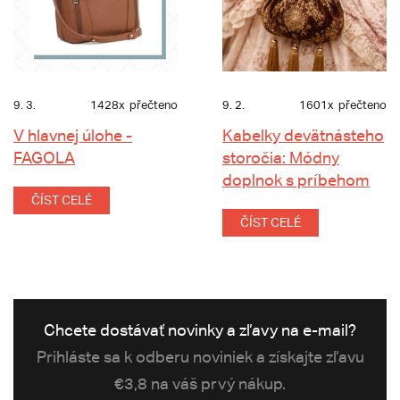
9. 3.
1428x
přečteno
9. 2.
1601x
přečteno
V hlavnej úlohe -
Kabelky devätnásteho
FAGOLA
storočia: Módny
doplnok s príbehom
ČÍST CELÉ
ČÍST CELÉ
Chcete dostávať novinky a zľavy na e-mail?
Prihláste sa k odberu noviniek a získajte zľavu
€3,8 na váš prvý nákup.