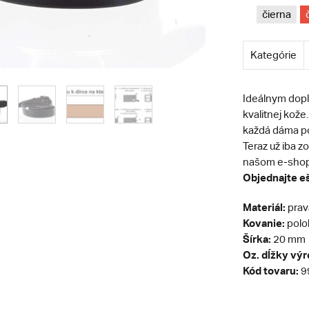
čierna
Kategórie
Ideálnym dopl
kvalitnej kože
každá dáma p
Teraz už iba z
našom e-shope
Objednajte eš
Materiál:
prav
Kovanie:
polol
Šírka:
20 mm
Oz. dĺžky vý
Kód tovaru:
9