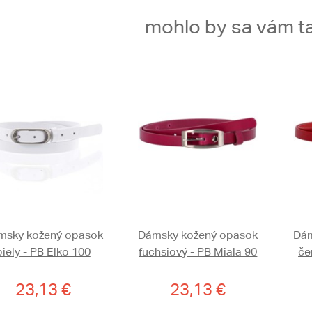
mohlo by sa vám ta
msky kožený opasok
Dámsky kožený opasok
Dám
biely - PB Elko 100
fuchsiový - PB Miala 90
če
23,13 €
23,13 €