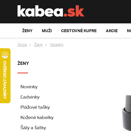
ŽENY
MUŽI
CESTOVNÉ KUFRE
AKCIE
N
Úvod
Ženy
Opasky
ŽENY
Novinky
Ľadvinky
Plážové tašky
Kožené kabelky
Šály a šatky