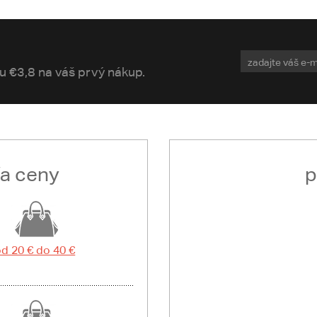
vu €3,8 na váš prvý nákup.
ľa ceny
p
d 20 € do 40 €