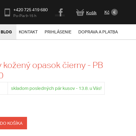
+420 725 419 680
Kč
€
Košík
Po-Pia 9-15 h
BLOG
KONTAKT
PRIHLÁSENIE
DOPRAVA A PLATBA
kožený opasok čierny - PB
0
skladom posledných pár kusov - 13.8. u Vás!
 DO KOŠÍKA