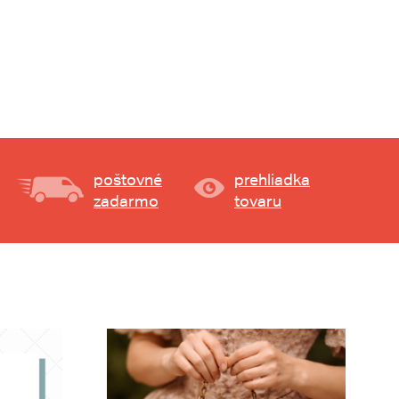
poštovné
prehliadka
zadarmo
tovaru