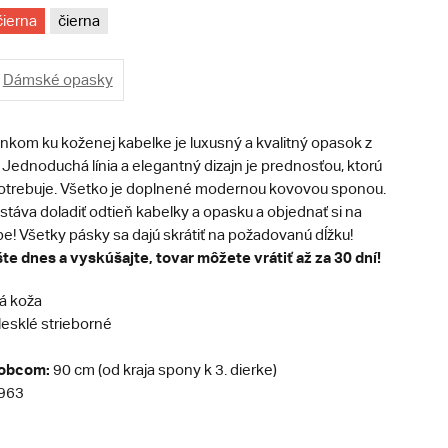
čierna
čierna
Dámské opasky
nkom ku koženej kabelke je luxusný a kvalitný opasok z
. Jednoduchá línia a elegantný dizajn je prednosťou, ktorú
otrebuje. Všetko je doplnené modernou kovovou sponou.
ostáva doladiť odtieň kabelky a opasku a objednať si na
! Všetky pásky sa dajú skrátiť na požadovanú dĺžku!
te dnes a vyskúšajte, tovar môžete vrátiť až za 30 dní!
á koža
esklé strieborné
robcom:
90 cm (od kraja spony k 3. dierke)
963