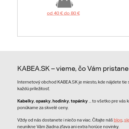
od 40 € do 80 €
KABEA.SK – vieme, čo Vám pristane
Internetový obchod KABEA.SK je miesto, kde nájdete ti
každú príležitosť.
Kabelky
opasky
hodinky
topánky
,
,
,
... to všetko pre vá
ponúkame za skvelé ceny.
Vždy od nás dostanete i niečo na viac. Čítajte náš
blog
,
sl
neunikne Vám žiadna zľava ani extra horúce novinky.