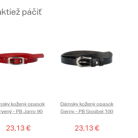
ktiež páčiť
sky kožený opasok
Dámsky kožený opasok
rvený - PB Jarro 90
čierny - PB Sissibel 100
23,13 €
23,13 €