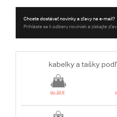
Chcete dostávať novinky a zľavy na e-mail?
Prihláste sa k odberu noviniek a získajte zľa
kabelky a tašky pod
do 20 €
o