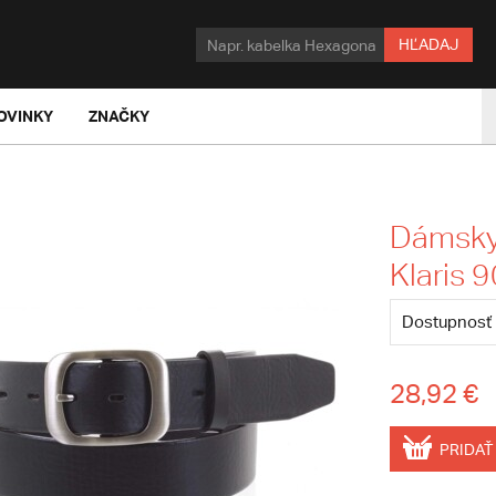
HĽADAJ
OVINKY
ZNAČKY
Dámsky 
Klaris 9
Dostupnosť
28,92 €
PRIDAŤ