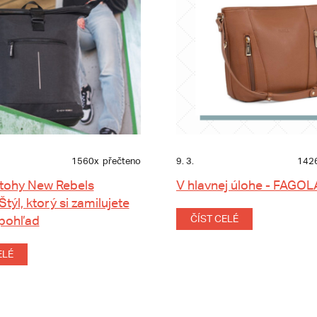
1560x
přečteno
9. 3.
142
tohy New Rebels
V hlavnej úlohe - FAGOL
 Štýl, ktorý si zamilujete
 pohľad
ČÍST CELÉ
ELÉ