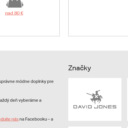
nad 80 €
Značky
e správne módne doplnky pre
s každý deň vyberáme a
edujte nás
na Facebooku – a