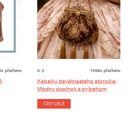
6x
přečteno
9. 2.
1598x
přečteno
A
Kabelky devätnásteho storočia:
Módny doplnok s príbehom
ČÍST CELÉ