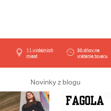
11 výdajných
30 dňov na
miest
vrátenie tovaru
Novinky z blogu