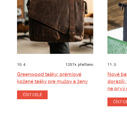
10. 4.
1257x
přečteno
11. 3.
Greenwood tašky: prémiové
Nové ba
kožené tašky pre mužov a ženy
dorazili:
na prvý
ČÍST CELÉ
ČÍST C