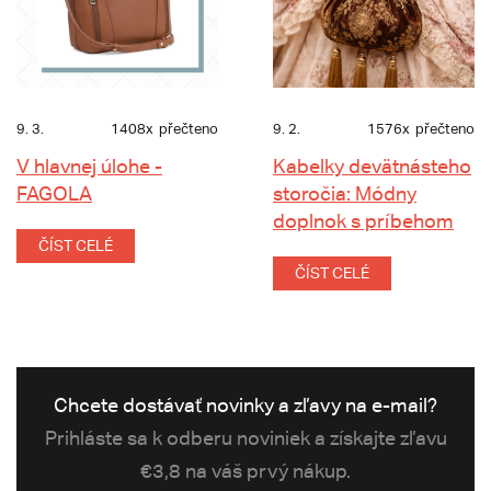
9. 3.
1408x
přečteno
9. 2.
1576x
přečteno
V hlavnej úlohe -
Kabelky devätnásteho
FAGOLA
storočia: Módny
doplnok s príbehom
ČÍST CELÉ
ČÍST CELÉ
Chcete dostávať novinky a zľavy na e-mail?
Prihláste sa k odberu noviniek a získajte zľavu
€3,8 na váš prvý nákup.