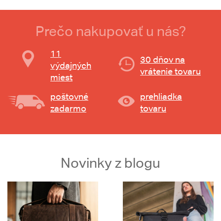
Prečo nakupovať u nás?
11
30 dňov na
výdajných
vrátenie tovaru
miest
poštovné
prehliadka
zadarmo
tovaru
Novinky z blogu