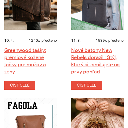
10. 4.
1240x
přečteno
11. 3.
1539x
přečteno
Greenwood tašky:
Nové batohy New
prémiové kožené
Rebels dorazili: Štýl,
tašky pre mužov a
ktorý si zamilujete na
ženy
prvý pohľad
ČÍST CELÉ
ČÍST CELÉ