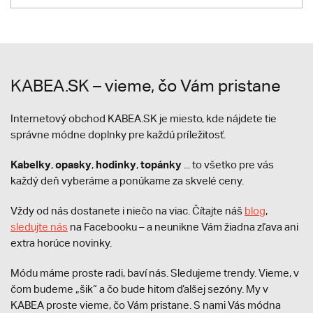
KABEA.SK – vieme, čo Vám pristane
Internetový obchod KABEA.SK je miesto, kde nájdete tie
správne módne doplnky pre každú príležitosť.
Kabelky
opasky
hodinky
topánky
,
,
,
... to všetko pre vás
každý deň vyberáme a ponúkame za skvelé ceny.
Vždy od nás dostanete i niečo na viac. Čítajte náš
blog
,
sledujte nás
na Facebooku – a neunikne Vám žiadna zľava ani
extra horúce novinky.
Módu máme proste radi, baví nás. Sledujeme trendy. Vieme, v
čom budeme „šik“ a čo bude hitom ďalšej sezóny. My v
KABEA proste vieme, čo Vám pristane. S nami Vás módna