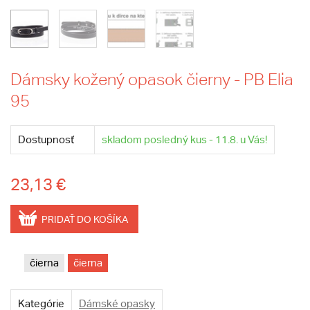
Dámsky kožený opasok čierny - PB Elia
95
Dostupnosť
skladom posledný kus - 11.8. u Vás!
23,13 €
PRIDAŤ DO KOŠÍKA
čierna
čierna
Kategórie
Dámské opasky