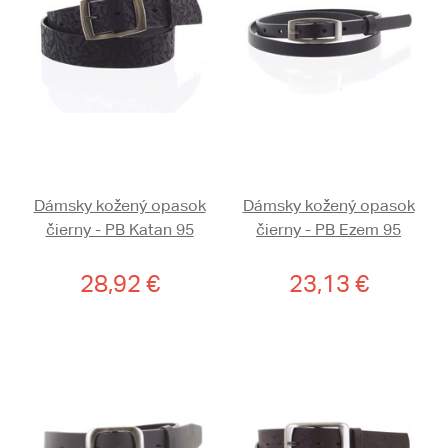
Dámsky kožený opasok
Dámsky kožený opasok
čierny - PB Katan 95
čierny - PB Ezem 95
28,92 €
23,13 €