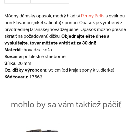
Módny dámsky opasok, modrý hladký
Penny Belts
s oválnou
poniklovanou (nikel satinato) sponou. Opasok je vyrobený z
prvotriednej talianskej hovädzej usne. Opasok možno presne
Objednajte ešte dnes a
skrátiť na požadovanú dĺžku.
vyskúšajte, tovar môžete vrátiť až za 30 dní!
Materiál:
hovädzia koža
Kovanie:
pololesklé strieborné
Šírka:
20 mm
Oz. dĺžky výrobcom:
95 cm (od kraja spony k 3. dierke)
Kód tovaru:
17563
mohlo by sa vám taktiež páčiť