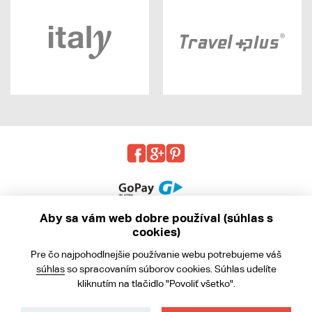
Aby sa vám web dobre používal (súhlas s
cookies)
© 2013 - 2026 kabea.cz
Pre čo najpohodlnejšie používanie webu potrebujeme váš
Obchodné podmienky
súhlas
so spracovaním súborov cookies. Súhlas udelíte
kliknutím na tlačidlo "Povoliť všetko".
Ochrana osobných údajov
Cookies