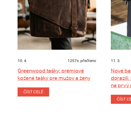
10. 4.
1257x
přečteno
11. 3.
Greenwood tašky: prémiové
Nové ba
kožené tašky pre mužov a ženy
dorazili:
na prvý
ČÍST CELÉ
ČÍST C