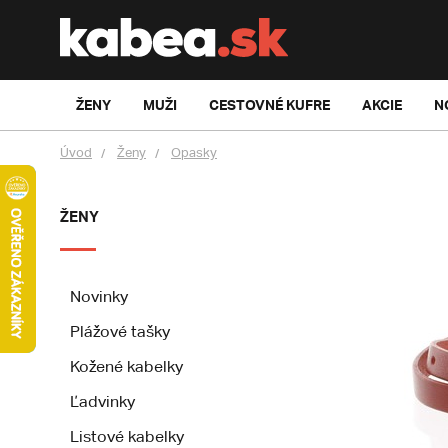
ŽENY
MUŽI
CESTOVNÉ KUFRE
AKCIE
N
Úvod
Ženy
Opasky
ŽENY
Novinky
Plážové tašky
Kožené kabelky
Ľadvinky
Listové kabelky