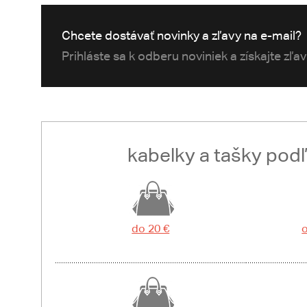
Chcete dostávať novinky a zľavy na e-mail?
Prihláste sa k odberu noviniek a získajte zľa
kabelky a tašky pod
do 20 €
o