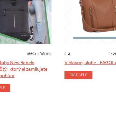
1560x
přečteno
9. 3.
142
tohy New Rebels
V hlavnej úlohe - FAGOL
 Štýl, ktorý si zamilujete
 pohľad
ČÍST CELÉ
ELÉ