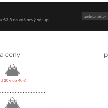
vu €3,8 na váš prvý nákup.
ľa ceny
p
d 20 € do 40 €