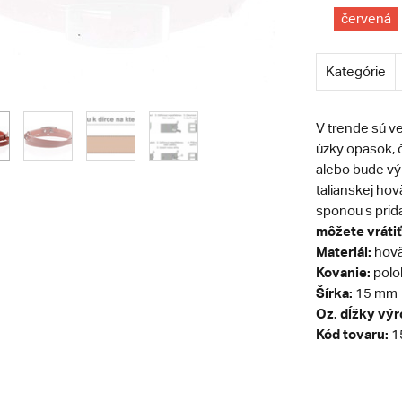
červená
Kategórie
V trende sú v
úzky opasok,
alebo bude vý
talianskej hov
sponou s pri
môžete vrátiť 
Materiál:
hovä
Kovanie:
polol
Šírka:
15 mm
Oz. dĺžky vý
Kód tovaru:
1