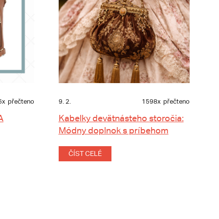
6x
přečteno
9. 2.
1598x
přečteno
A
Kabelky devätnásteho storočia:
Módny doplnok s príbehom
ČÍST CELÉ