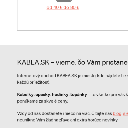
od 40 € do 80 €
KABEA.SK – vieme, čo Vám pristane
Internetový obchod KABEA.SK je miesto, kde nájdete ti
každú príležitosť.
Kabelky
opasky
hodinky
topánky
,
,
,
... to všetko pre vá
ponúkame za skvelé ceny.
Vždy od nás dostanete i niečo na viac. Čítajte náš
blog
,
sl
neunikne Vám žiadna zľava ani extra horúce novinky.