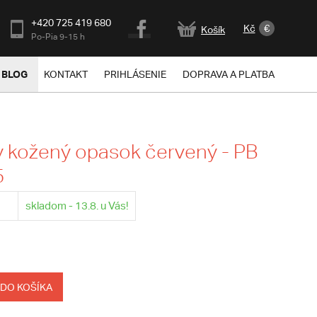
+420 725 419 680
Kč
€
Košík
Po-Pia 9-15 h
BLOG
KONTAKT
PRIHLÁSENIE
DOPRAVA A PLATBA
 kožený opasok červený - PB
5
skladom - 13.8. u Vás!
 DO KOŠÍKA