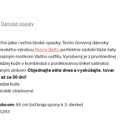
Dámské opasky
eľmi úzke i veľmi široké opasky. Tento červený dámsky
 českého výrobcu
Penny Belts
, perfektne ozdobí Vaše šaty
razným motívom Vášho outfitu. Vyrobený je z prvotriednej
ädzej kože v kombinácii s poniklovanou (nikel satinato)
Objednajte ešte dnes a vyskúšajte, tovar
daným zinkom.
až za 30 dní!
dzia koža
esklé strieborné
robcom:
95 cm (od kraja spony k 3. dierke)
5293