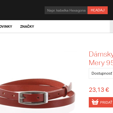
HĽADAJ
OVINKY
ZNAČKY
Dámsky
Mery 9
Dostupnosť
23,13 €
PRIDAŤ