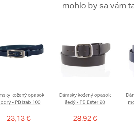
mohlo by sa vám ta
msky kožený opasok
Dámsky kožený opasok
Dám
odrý - PB Izab 100
šedý - PB Ester 90
mo
23,13 €
28,92 €