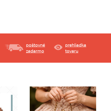
poštovné
prehliadka
zadarmo
tovaru