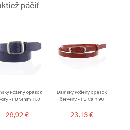
ktiež páčiť
sky kožený opasok
Dámsky kožený opasok
drý - PB Sinim 100
červený - PB Cain 90
28,92 €
23,13 €