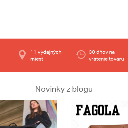
11 výdajných
30 dňov na
miest
vrátenie tovaru
Novinky z blogu