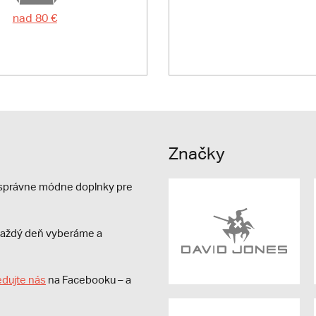
nad 80 €
Značky
e správne módne doplnky pre
s každý deň vyberáme a
edujte nás
na Facebooku – a