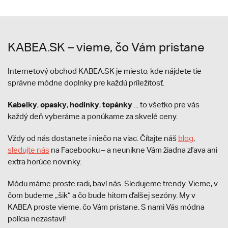
KABEA.SK – vieme, čo Vám pristane
Internetový obchod KABEA.SK je miesto, kde nájdete tie
správne módne doplnky pre každú príležitosť.
Kabelky
opasky
hodinky
topánky
,
,
,
... to všetko pre vás
každý deň vyberáme a ponúkame za skvelé ceny.
Vždy od nás dostanete i niečo na viac. Čítajte náš
blog
,
sledujte nás
na Facebooku – a neunikne Vám žiadna zľava ani
extra horúce novinky.
Módu máme proste radi, baví nás. Sledujeme trendy. Vieme, v
čom budeme „šik“ a čo bude hitom ďalšej sezóny. My v
KABEA proste vieme, čo Vám pristane. S nami Vás módna
polícia nezastaví!