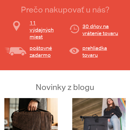
Prečo nakupovať u nás?
11
30 dňov na
výdajných
vrátenie tovaru
miest
poštovné
prehliadka
zadarmo
tovaru
Novinky z blogu