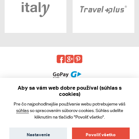
Aby sa vám web dobre používal (súhlas s
cookies)
© 2013 - 2026 kabea.cz
Pre čo najpohodlnejšie používanie webu potrebujeme váš
Obchodné podmienky
súhlas
so spracovaním súborov cookies. Súhlas udelíte
kliknutím na tlačidlo "Povoliť všetko".
Ochrana osobných údajov
Cookies
Nastavenie
Povoliť všetko