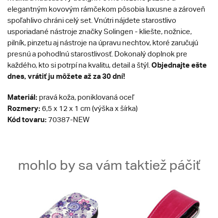
elegantným kovovým rámčekom pôsobia luxusne a zároveň
spoľahlivo chráni celý set. Vnútri nájdete starostlivo
usporiadané nástroje značky Solingen - kliešte, nožnice,
pilník, pinzetu aj nástroje na úpravu nechtov, ktoré zaručujú
presnú a pohodlnú starostlivosť. Dokonalý doplnok pre
Objednajte ešte
každého, kto si potrpí na kvalitu, detail a štýl.
dnes, vrátiť ju môžete až za 30 dní!
Materiál:
pravá koža, poniklovaná oceľ
Rozmery:
6,5 x 12 x 1 cm (výška x šírka)
Kód tovaru:
70387-NEW
mohlo by sa vám taktiež páčiť