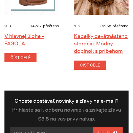
9. 3.
1423x
přečteno
9. 2.
1596x
přečteno
V hlavnej úlohe -
Kabelky devätnásteho
FAGOLA
storočia: Módny
doplnok s príbehom
ČÍST CELÉ
ČÍST CELÉ
Chcete dostávať novinky a zľavy na e-mail?
Prihláste sa k odberu noviniek a získajte zľavu
€3,8 na váš prvý nákup.
ODOSLAŤ