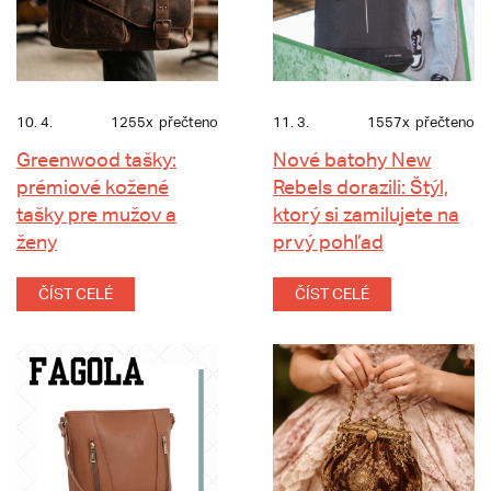
10. 4.
1255x
přečteno
11. 3.
1557x
přečteno
Greenwood tašky:
Nové batohy New
prémiové kožené
Rebels dorazili: Štýl,
tašky pre mužov a
ktorý si zamilujete na
ženy
prvý pohľad
ČÍST CELÉ
ČÍST CELÉ