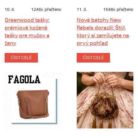
10. 4.
1246x
přečteno
11. 3.
1548x
přečteno
Greenwood tašky:
Nové batohy New
prémiové kožené
Rebels dorazili: Štýl,
tašky pre mužov a
ktorý si zamilujete na
ženy
prvý pohľad
ČÍST CELÉ
ČÍST CELÉ