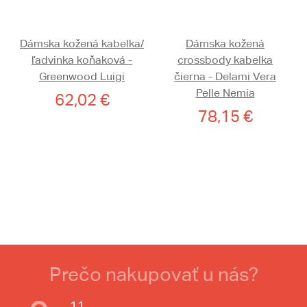
Dámska kožená kabelka/
Dámska kožená
ľadvinka koňaková -
crossbody kabelka
Greenwood Luigi
čierna - Delami Vera
Pelle Nemia
62,02 €
78,15 €
Prečo nakupovať u nás?
11