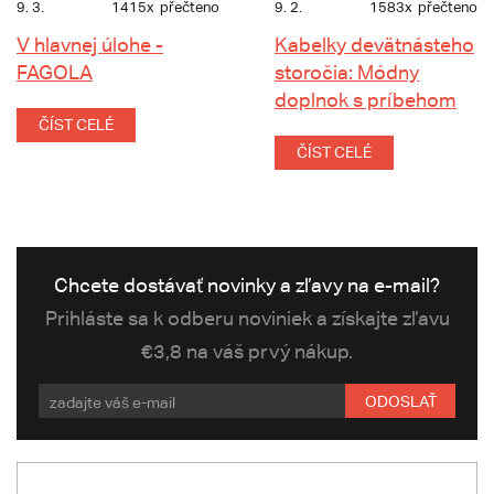
9. 3.
1415x
přečteno
9. 2.
1583x
přečteno
V hlavnej úlohe -
Kabelky devätnásteho
FAGOLA
storočia: Módny
doplnok s príbehom
ČÍST CELÉ
ČÍST CELÉ
Chcete dostávať novinky a zľavy na e-mail?
Prihláste sa k odberu noviniek a získajte zľavu
€3,8 na váš prvý nákup.
ODOSLAŤ