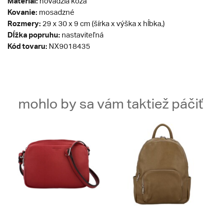
Materiál:
hovädzia koža
Kovanie:
mosadzné
Rozmery:
29 x 30 x 9 cm (šírka x výška x hĺbka,)
Dĺžka popruhu:
nastaviteľná
Kód tovaru:
NX9018435
mohlo by sa vám taktiež páčiť