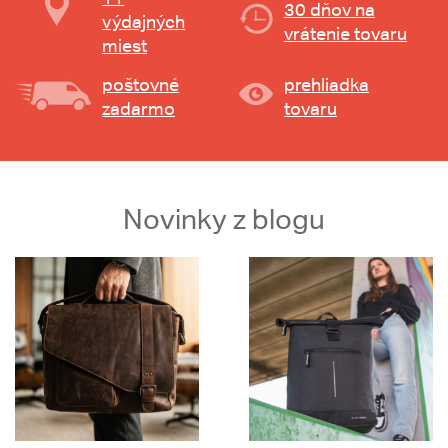
30 dňov na
výdajných
vrátenie tovaru
miest
poštovné
prehliadka
zadarmo
tovaru
Novinky z blogu