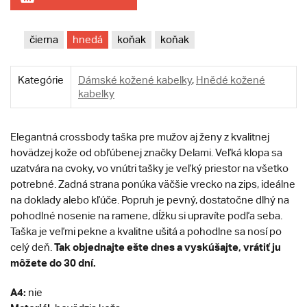
čierna
hnedá
koňak
koňak
Kategórie
Dámské kožené kabelky
,
Hnědé kožené
kabelky
Elegantná crossbody taška pre mužov aj ženy z kvalitnej
hovädzej kože od obľúbenej značky Delami. Veľká klopa sa
uzatvára na cvoky, vo vnútri tašky je veľký priestor na všetko
potrebné. Zadná strana ponúka väčšie vrecko na zips, ideálne
na doklady alebo kľúče. Popruh je pevný, dostatočne dlhý na
pohodlné nosenie na ramene, dĺžku si upravíte podľa seba.
Taška je veľmi pekne a kvalitne ušitá a pohodlne sa nosí po
Tak objednajte ešte dnes a vyskúšajte, vrátiť ju
celý deň.
môžete do 30 dní.
A4:
nie