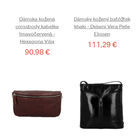
Dámska kožená
Dámsky kožený batôžtek
crossbody kabelka
khaki - Delami Vera Pelle
tmavočervená -
Elissen
Hexagona Vilia
111,29 €
90,98 €