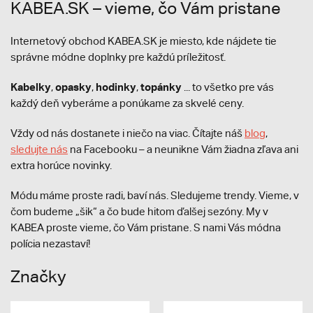
KABEA.SK – vieme, čo Vám pristane
Internetový obchod KABEA.SK je miesto, kde nájdete tie
správne módne doplnky pre každú príležitosť.
Kabelky
opasky
hodinky
topánky
,
,
,
... to všetko pre vás
každý deň vyberáme a ponúkame za skvelé ceny.
Vždy od nás dostanete i niečo na viac. Čítajte náš
blog
,
sledujte nás
na Facebooku – a neunikne Vám žiadna zľava ani
extra horúce novinky.
Módu máme proste radi, baví nás. Sledujeme trendy. Vieme, v
čom budeme „šik“ a čo bude hitom ďalšej sezóny. My v
KABEA proste vieme, čo Vám pristane. S nami Vás módna
polícia nezastaví!
Značky