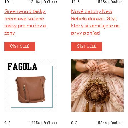
10. 4.
1246x
přečteno
11. 3.
1548x
přečteno
Greenwood tašky:
Nové batohy New
prémiové kožené
Rebels dorazili: Štýl,
tašky pre mužov a
ktorý si zamilujete na
ženy
prvý pohľad
ČÍST CELÉ
ČÍST CELÉ
9. 3.
1415x
přečteno
9. 2.
1584x
přečteno