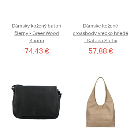
Dámsky kožený batoh
Dámske kožené
čierny - GreenWood
crossbody vrecko hnedé
Kuprin
- Katana Soffix
74,43 €
57,88 €