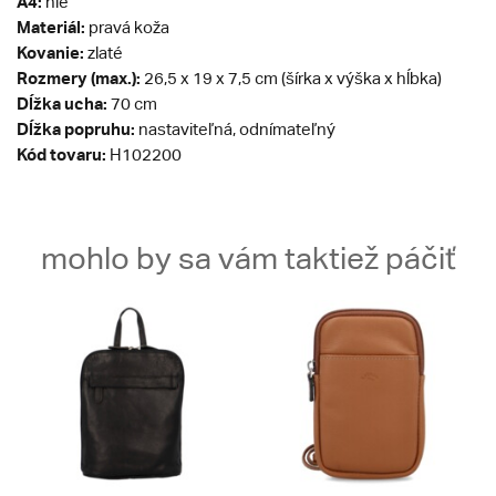
A4:
nie
Materiál:
pravá koža
Kovanie:
zlaté
Rozmery (max.):
26,5 x 19 x 7,5 cm (šírka x výška x hĺbka)
Dĺžka ucha:
70 cm
Dĺžka popruhu:
nastaviteľná, odnímateľný
Kód tovaru:
H102200
mohlo by sa vám taktiež páčiť