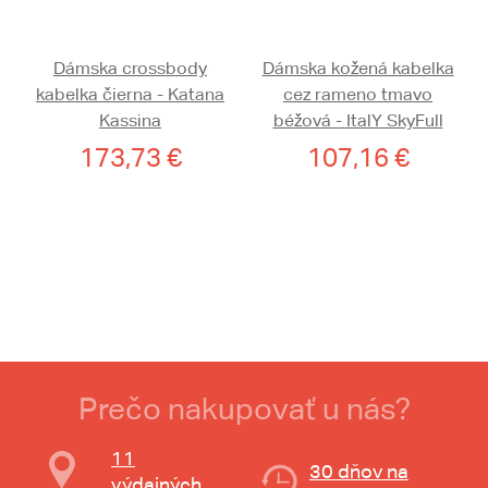
Dámska crossbody
Dámska kožená kabelka
kabelka čierna - Katana
cez rameno tmavo
Kassina
béžová - ItalY SkyFull
173,73 €
107,16 €
Prečo nakupovať u nás?
11
30 dňov na
výdajných