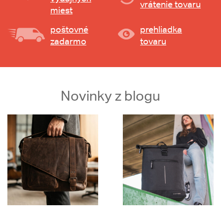
vrátenie tovaru
miest
poštovné
prehliadka
zadarmo
tovaru
Novinky z blogu