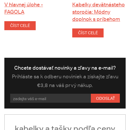
V hlavnej úlohe -
Kabelky devätnásteho
FAGOLA
storočia: Módny
doplnok s príbehom
ČÍST CELÉ
ČÍST CELÉ
Chcete dostávať novinky a zľavy na e-mail?
Prihláste sa k odberu noviniek a získajte zľavu
€3,8 na váš prvý nákup.
ODOSLAŤ
kabelky a tašky podľa ceny