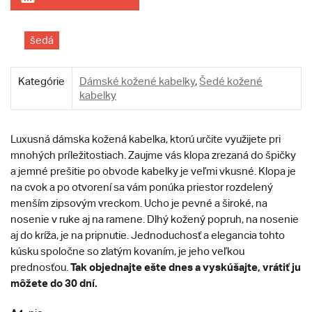
šedá
Kategórie
Dámské kožené kabelky
,
Šedé kožené
kabelky
Luxusná dámska kožená kabelka, ktorú určite využijete pri
mnohých príležitostiach. Zaujme vás klopa zrezaná do špičky
a jemné prešitie po obvode kabelky je veľmi vkusné. Klopa je
na cvok a po otvorení sa vám ponúka priestor rozdelený
menším zipsovým vreckom. Ucho je pevné a široké, na
nosenie v ruke aj na ramene. Dlhý kožený popruh, na nosenie
aj do kríža, je na pripnutie. Jednoduchosť a elegancia tohto
kúsku spoločne so zlatým kovaním, je jeho veľkou
Tak objednajte ešte dnes a vyskúšajte, vrátiť ju
prednosťou.
môžete do 30 dní.