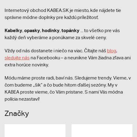
Internetový obchod KABEA.SK je miesto, kde nájdete tie
správne módne doplnky pre každú príležitosť.
Kabelky
opasky
hodinky
topánky
,
,
,
... to všetko pre vás
každý deň vyberáme a ponúkame za skvelé ceny.
Vždy od nás dostanete i niečo na viac. Čítajte náš
blog
,
sledujte nás
na Facebooku – a neunikne Vám žiadna zľava ani
extra horúce novinky.
Módu máme proste radi, baví nás. Sledujeme trendy. Vieme, v
čom budeme „šik“ a čo bude hitom ďalšej sezóny. My v
KABEA proste vieme, čo Vám pristane. S nami Vás módna
polícia nezastaví!
Značky