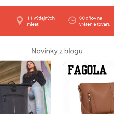
11 výdajných
30 dňov na
miest
vrátenie tovaru
Novinky z blogu