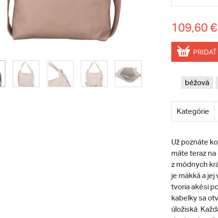
109,60 €
PRIDAŤ
béžová
Kategórie
Už poznáte k
máte teraz na
z módnych krá
je mäkká a jej
tvoria akési p
kabelky sa ot
úložiská. Každ