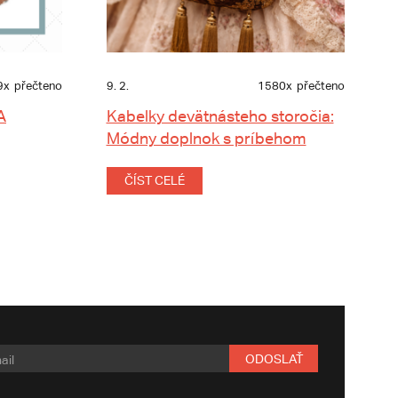
9x
přečteno
9. 2.
1580x
přečteno
A
Kabelky devätnásteho storočia:
Módny doplnok s príbehom
ČÍST CELÉ
ODOSLAŤ