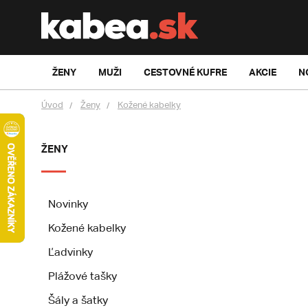
ŽENY
MUŽI
CESTOVNÉ KUFRE
AKCIE
N
Úvod
Ženy
Kožené kabelky
ŽENY
Novinky
Kožené kabelky
Ľadvinky
Plážové tašky
Šály a šatky