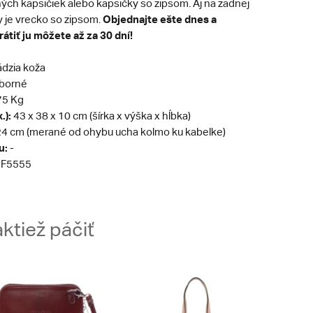
ých kapsičiek alebo kapsičky so zipsom. Aj na zadnej
Objednajte ešte dnes a
y je vrecko so zipsom.
átiť ju môžete až za 30 dní!
​
dzia koža
eborné
75 Kg
.):
43 x 38 x 10 cm (šírka x výška x hĺbka)
4 cm (merané od ohybu ucha kolmo ku kabelke)
u:
-
F5555
ktiež páčiť