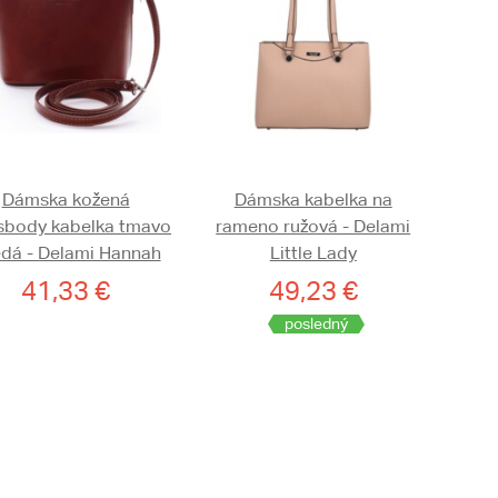
Dámska kožená
Dámska kabelka na
sbody kabelka tmavo
rameno ružová - Delami
dá - Delami Hannah
Little Lady
41,33 €
49,23 €
posledný