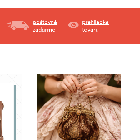
poštovné
prehliadka
zadarmo
tovaru