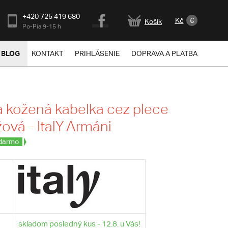
+420 725 419 680
Kč
€
Košík
Po-Pia 9-15 h
BLOG
KONTAKT
PRIHLÁSENIE
DOPRAVA A PLATBA
 kožená kabelka cez plece
žová - ItalY Armáni
darmo
skladom posledný kus - 12.8. u Vás!