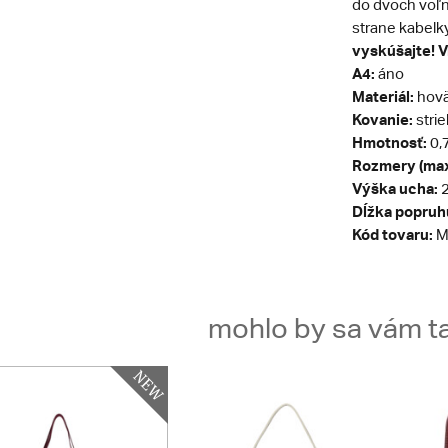
do dvoch voľn
strane kabelk
vyskúšajte! Vr
A4:
áno
Materiál:
hovä
Kovanie:
stri
Hmotnosť:
0,
Rozmery (max
Výška ucha:
2
Dĺžka popruh
Kód tovaru:
M
mohlo by sa vám ta