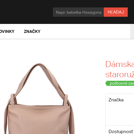
HĽADAJ
OVINKY
ZNAČKY
Dámska
staroru
poštovné za
Značka
Dostupnosť