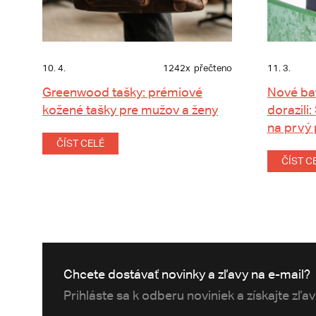
10. 4.
1242x
přečteno
11. 3.
Greenwood tašky: prémiové
Nové ba
kožené tašky pre mužov a ženy
dorazili:
na prvý
ČÍST CELÉ
ČÍST C
Chcete dostávať novinky a zľavy na e-mail?
Prihláste sa k odberu noviniek a získajte zľa