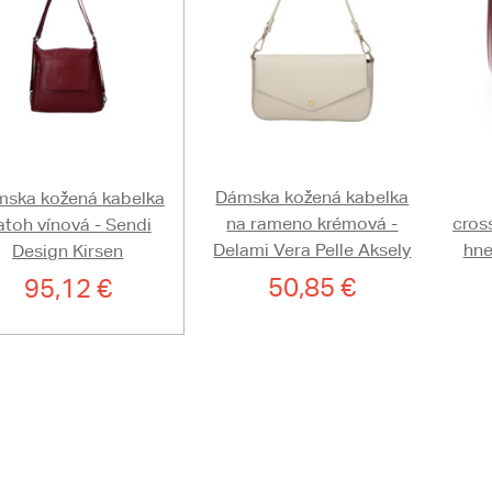
Dámska kožená kabelka
ska kožená kabelka
na rameno krémová -
cros
atoh vínová - Sendi
Delami Vera Pelle Aksely
hne
Design Kirsen
50,85 €
95,12 €