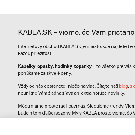
KABEA.SK – vieme, čo Vám pristane
Internetový obchod KABEA.SK je miesto, kde nájdete ti
každú príležitosť.
Kabelky
opasky
hodinky
topánky
,
,
,
... to všetko pre vá
ponúkame za skvelé ceny.
Vždy od nás dostanete i niečo na viac. Čítajte náš
blog
,
sl
neunikne Vám žiadna zľava ani extra horúce novinky.
Módu máme proste radi, baví nás. Sledujeme trendy. Viem
bude hitom ďalšej sezóny. My v KABEA proste vieme, čo V
módna polícia nezastaví!