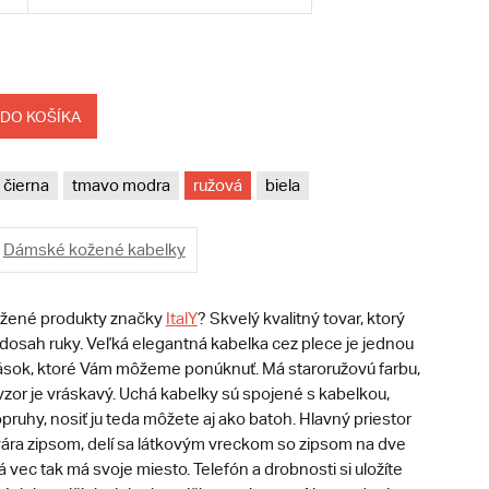
 DO KOŠÍKA
čierna
tmavo modra
ružová
biela
Dámské kožené kabelky
ožené produkty značky
ItalY
? Skvelý kvalitný tovar, ktorý
 dosah ruky. Veľká elegantná kabelka cez plece je jednou
sok, ktoré Vám môžeme ponúknuť. Má staroružovú farbu,
 vzor je vráskavý. Uchá kabelky sú spojené s kabelkou,
opruhy, nosiť ju teda môžete aj ako batoh. Hlavný priestor
vára zipsom, delí sa látkovým vreckom so zipsom na dve
á vec tak má svoje miesto. Telefón a drobnosti si uložíte