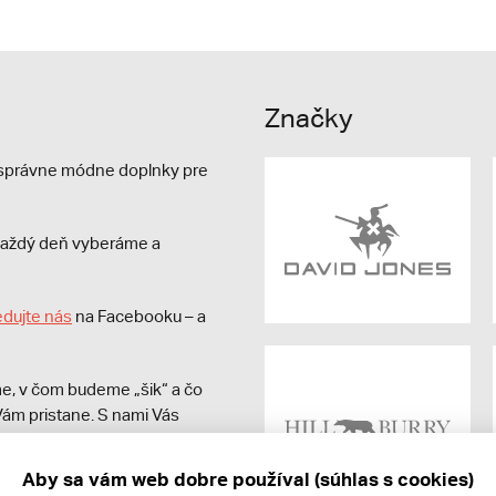
Značky
e správne módne doplnky pre
s každý deň vyberáme a
edujte nás
na Facebooku – a
e, v čom budeme „šik“ a čo
ám pristane. S nami Vás
Aby sa vám web dobre používal (súhlas s cookies)