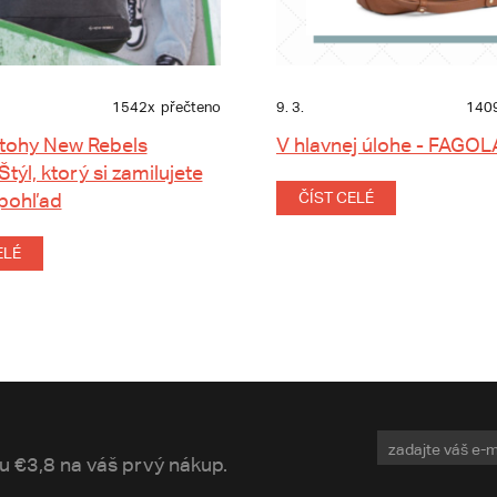
1542x
přečteno
9. 3.
140
tohy New Rebels
V hlavnej úlohe - FAGOL
 Štýl, ktorý si zamilujete
 pohľad
ČÍST CELÉ
ELÉ
vu €3,8 na váš prvý nákup.