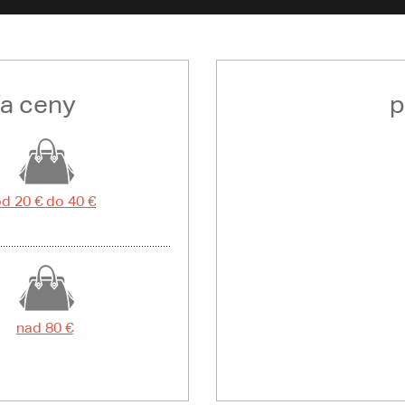
ľa ceny
p
d 20 € do 40 €
nad 80 €