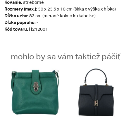
Kovanie:
strieborné
Rozmery (max.):
30 x 23,5 x 10 cm (šírka x výška x hĺbka)
Dĺžka ucha:
83 cm (merané kolmo ku kabelke)
Dĺžka popruhu:
-
Kód tovaru:
H212001
mohlo by sa vám taktiež páčiť