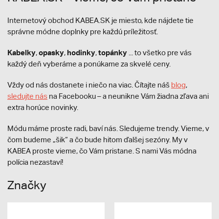
Internetový obchod KABEA.SK je miesto, kde nájdete tie
správne módne doplnky pre každú príležitosť.
Kabelky
opasky
hodinky
topánky
,
,
,
... to všetko pre vás
každý deň vyberáme a ponúkame za skvelé ceny.
Vždy od nás dostanete i niečo na viac. Čítajte náš
blog
,
sledujte nás
na Facebooku – a neunikne Vám žiadna zľava ani
extra horúce novinky.
Módu máme proste radi, baví nás. Sledujeme trendy. Vieme, v
čom budeme „šik“ a čo bude hitom ďalšej sezóny. My v
KABEA proste vieme, čo Vám pristane. S nami Vás módna
polícia nezastaví!
Značky