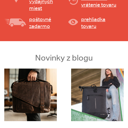
výdajných
vrátenie tovaru
miest
poštovné
prehliadka
zadarmo
tovaru
Novinky z blogu