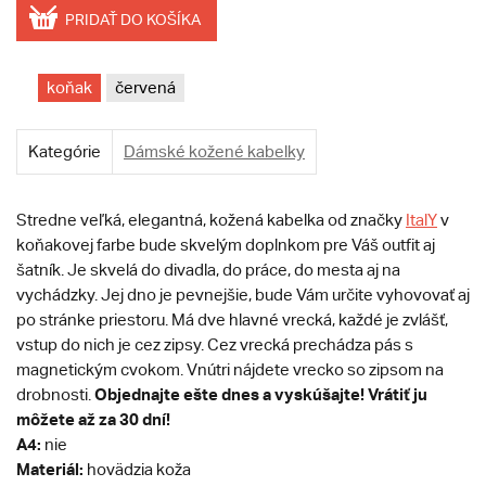
PRIDAŤ DO KOŠÍKA
koňak
červená
Kategórie
Dámské kožené kabelky
Stredne veľká, elegantná, kožená kabelka od značky
ItalY
v
koňakovej farbe bude skvelým doplnkom pre Váš outfit aj
šatník. Je skvelá do divadla, do práce, do mesta aj na
vychádzky. Jej dno je pevnejšie, bude Vám určite vyhovovať aj
po stránke priestoru. Má dve hlavné vrecká, každé je zvlášť,
vstup do nich je cez zipsy. Cez vrecká prechádza pás s
magnetickým cvokom. Vnútri nájdete vrecko so zipsom na
Objednajte ešte dnes a vyskúšajte! Vrátiť ju
drobnosti.
môžete až za 30 dní!
A4:
nie
Materiál:
hovädzia koža