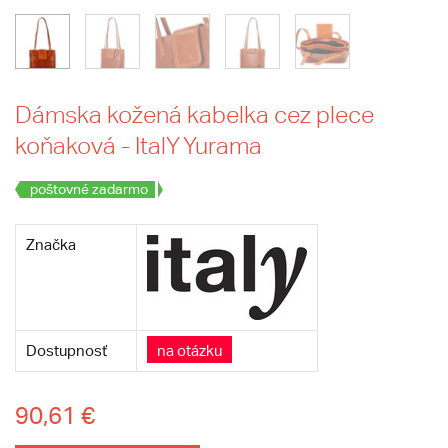
Dámska kožená kabelka cez plece
koňaková - ItalY Yurama
poštovné zadarmo
Značka
Dostupnosť
na otázku
90,61 €