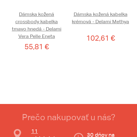
Dámska kožená
Dámska kožená kabelka
crossbody kabelka
krémová - Delami Methya
tmavo hnedá - Delami
Vera Pelle Eneta
102,61 €
55,81 €
Prečo nakupovať u nás?
11
30 dňov na