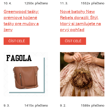
10. 4.
1250x
přečteno
11. 3.
1552x
přečteno
Greenwood tašky:
Nové batohy New
prémiové kožené
Rebels dorazili: Štýl,
tašky pre mužov a
ktorý si zamilujete na
ženy
prvý pohľad
ČÍST CELÉ
ČÍST CELÉ
9. 3.
1415x
přečteno
9. 2.
1589x
přečteno