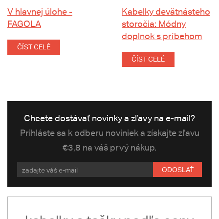
V hlavnej úlohe -
Kabelky devätnásteho
FAGOLA
storočia: Módny
doplnok s príbehom
ČÍST CELÉ
ČÍST CELÉ
Chcete dostávať novinky a zľavy na e-mail?
Prihláste sa k odberu noviniek a získajte zľavu
€3,8 na váš prvý nákup.
ODOSLAŤ