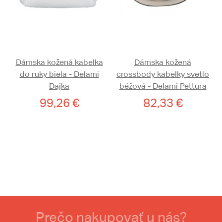
Dámska kožená kabelka
Dámska kožená
do ruky biela - Delami
crossbody kabelky svetlo
Dajka
béžová - Delami Pettura
99,26 €
82,33 €
Prečo nakupovať u nás?