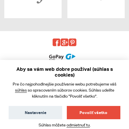
Aby sa vám web dobre používal (súhlas s
cookies)
© 2013 - 2026 kabea.cz
Pre čo najpohodlnejšie používanie webu potrebujeme váš
Obchodné podmienky
súhlas
so spracovaním súborov cookies. Súhlas udelíte
kliknutím na tlačidlo "Povoliť všetko".
Ochrana osobných údajov
Cookies
Nastavenie
Povoliť všetko
Súhlas môžete
odmietnuť tu
.