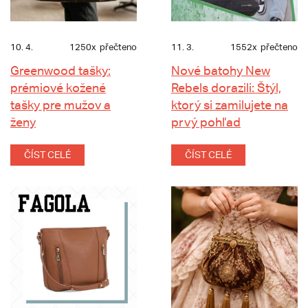
10. 4.
1250x
přečteno
11. 3.
1552x
přečteno
Greenwood tašky:
Nové batohy New
prémiové kožené
Rebels dorazili: Štýl,
tašky pre mužov a
ktorý si zamilujete na
ženy
prvý pohľad
ČÍST CELÉ
ČÍST CELÉ