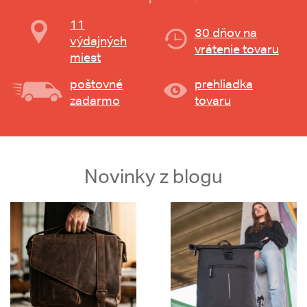
11
30 dňov na
výdajných
vrátenie tovaru
miest
poštovné
prehliadka
zadarmo
tovaru
Novinky z blogu