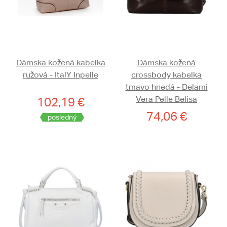
Dámska kožená kabelka
Dámska kožená
ružová - ItalY Inpelle
crossbody kabelka
tmavo hnedá - Delami
Vera Pelle Belisa
102,19 €
74,06 €
posledný