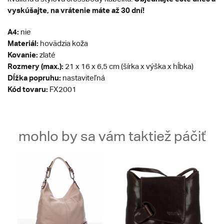
vyskúšajte, na vrátenie máte až 30 dní!
A4:
nie
Materiál:
hovädzia koža
Kovanie:
zlaté
Rozmery (max.):
21 x 16 x 6,5 cm (šírka x výška x hĺbka)
Dĺžka popruhu:
nastaviteľná
Kód tovaru:
FX2001
mohlo by sa vám taktiež páčiť