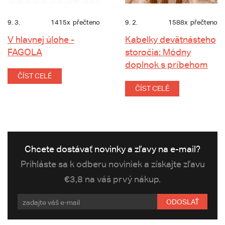
9. 3.
1415x
přečteno
9. 2.
1588x
přečteno
V hlavnej úlohe -
Kabelky devätnásteho
FAGOLA
storočia: Módny
doplnok s príbehom
ČÍST CELÉ
ČÍST CELÉ
Chcete dostávať novinky a zľavy na e-mail?
Prihláste sa k odberu noviniek a získajte zľavu
€3,8 na váš prvý nákup.
ODOSLAŤ