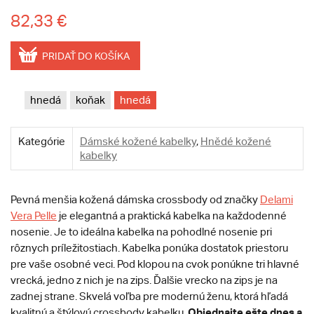
82,33 €
PRIDAŤ DO KOŠÍKA
hnedá
koňak
hnedá
Kategórie
Dámské kožené kabelky
,
Hnědé kožené
kabelky
Pevná menšia kožená dámska crossbody od značky
Delami
Vera Pelle
je elegantná a praktická kabelka na každodenné
nosenie. Je to ideálna kabelka na pohodlné nosenie pri
rôznych príležitostiach. Kabelka ponúka dostatok priestoru
pre vaše osobné veci. Pod klopou na cvok ponúkne tri hlavné
vrecká, jedno z nich je na zips. Ďalšie vrecko na zips je na
zadnej strane. Skvelá voľba pre modernú ženu, ktorá hľadá
Objednajte ešte dnes a
kvalitnú a štýlovú crossbody kabelku.