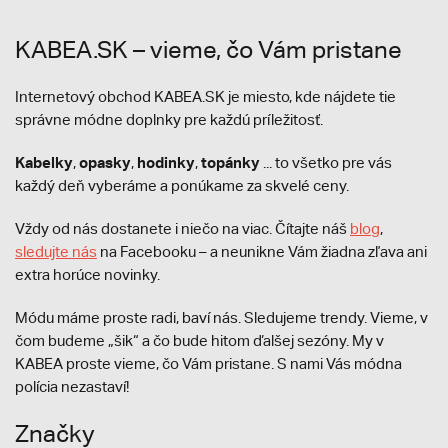
KABEA.SK – vieme, čo Vám pristane
Internetový obchod KABEA.SK je miesto, kde nájdete tie
správne módne doplnky pre každú príležitosť.
Kabelky
opasky
hodinky
topánky
,
,
,
... to všetko pre vás
každý deň vyberáme a ponúkame za skvelé ceny.
Vždy od nás dostanete i niečo na viac. Čítajte náš
blog
,
sledujte nás
na Facebooku – a neunikne Vám žiadna zľava ani
extra horúce novinky.
Módu máme proste radi, baví nás. Sledujeme trendy. Vieme, v
čom budeme „šik“ a čo bude hitom ďalšej sezóny. My v
KABEA proste vieme, čo Vám pristane. S nami Vás módna
polícia nezastaví!
Značky