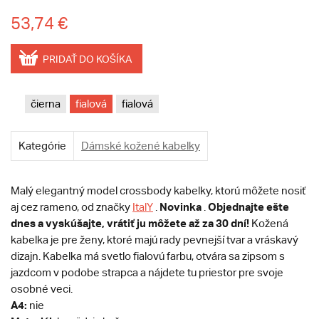
53,74 €
PRIDAŤ DO KOŠÍKA
čierna
fialová
fialová
Kategórie
Dámské kožené kabelky
Malý elegantný model crossbody kabelky, ktorú môžete nosiť
Novinka
Objednajte ešte
aj cez rameno, od značky
ItalY
.
.
dnes a vyskúšajte, vrátiť ju môžete až za 30 dní!
Kožená
kabelka je pre ženy, ktoré majú rady pevnejší tvar a vráskavý
dizajn. Kabelka má svetlo fialovú farbu, otvára sa zipsom s
jazdcom v podobe strapca a nájdete tu priestor pre svoje
osobné veci.
A4:
nie