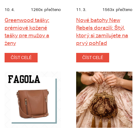
10. 4.
1260x
přečteno
11. 3.
1563x
přečteno
Greenwood tašky:
Nové batohy New
prémiové kožené
Rebels dorazili: Štýl,
tašky pre mužov a
ktorý si zamilujete na
ženy
prvý pohľad
ČÍST CELÉ
ČÍST CELÉ