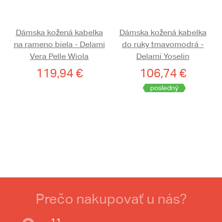
Dámska kožená kabelka
Dámska kožená kabelka
na rameno biela - Delami
do ruky tmavomodrá -
Vera Pelle Wiola
Delami Yoselin
119,94 €
106,74 €
posledný
Prečo nakupovať u nás?
11