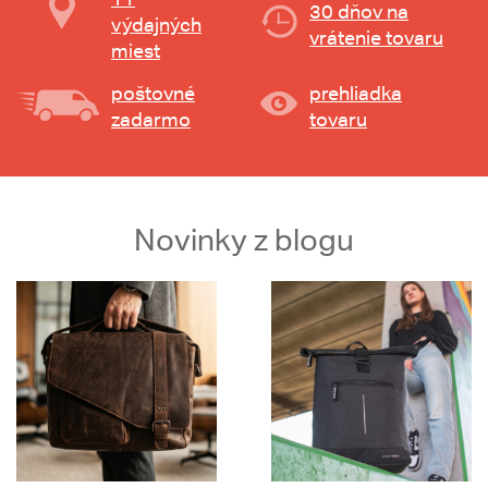
30 dňov na
výdajných
vrátenie tovaru
miest
poštovné
prehliadka
zadarmo
tovaru
Novinky z blogu