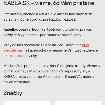
KABEA.SK – vieme, čo Vám pristane
Internetový obchod KABEA.SK je miesto, kde nájdete tie
správne módne doplnky pre každú príležitosť.
Kabelky
opasky
hodinky
topánky
,
,
,
... to všetko pre vás
každý deň vyberáme a ponúkame za skvelé ceny.
Vždy od nás dostanete i niečo na viac. Čítajte náš
blog
,
sledujte nás
na Facebooku – a neunikne Vám žiadna zľava ani
extra horúce novinky.
Módu máme proste radi, baví nás. Sledujeme trendy. Vieme, v
čom budeme „šik“ a čo bude hitom ďalšej sezóny. My v
KABEA proste vieme, čo Vám pristane. S nami Vás módna
polícia nezastaví!
Značky