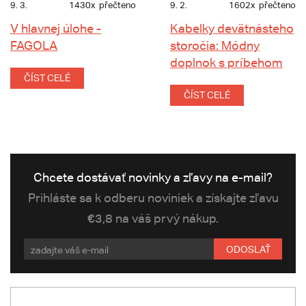
9. 3.
1430x
přečteno
9. 2.
1602x
přečteno
V hlavnej úlohe -
Kabelky devätnásteho
FAGOLA
storočia: Módny
doplnok s príbehom
ČÍST CELÉ
ČÍST CELÉ
Chcete dostávať novinky a zľavy na e-mail?
Prihláste sa k odberu noviniek a získajte zľavu
€3,8 na váš prvý nákup.
ODOSLAŤ